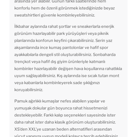
arasında yer alabilir. Günün farklı saatlerinde hem
konforlu hem de özenli görünmek istediğinizde beyaz
sweatshirtleri güvenle kombinleyebilirsiniz.
İlkbahar aylarında rahat şortlar ve sneakerlarla enerjik
görünüm hazırlayabilir park yürüyüşleri veya piknik
planlarında konforun keyfini çıkarabilirsiniz. Serin yaz
akşamlarında ince kumaş pantolonlar ve hafif spor
ayakkabılarla dengeli stil oluşturabilirsiniz. Sonbaharda
trençkot veya hafif dış giyim ürünleriyle katmanlı
kombinler hazırlayabilir değişen hava koşullarına rahatlıkla
uyum sağlayabilirsiniz. Kış aylarında ise sıcak tutan mont
veya kabanlarla kombinleyerek sade şıklığınızı
koruyabilirsiniz.
Pamuk ağırlıklı kumaşlar nefes alabilen yapılar ve
yumuşak dokular gün boyunca rahat hissetmenizi
destekleyebilir. Farklı kalıp seçenekleri sayesinde ister
daha rahat ister daha klasik görünüm oluşturabilirsiniz.
XS'den XXL'ye uzanan beden alternatifleri arasından
vücut yapınıza uygun modeli kolayca tercih edebilirsiniz.