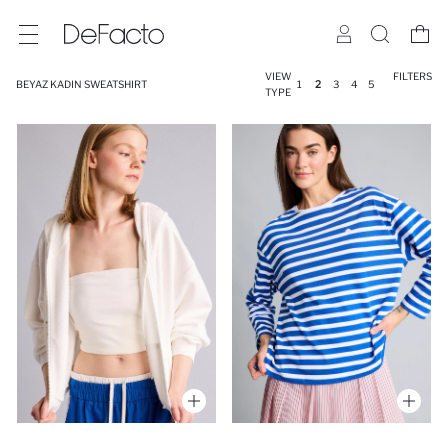
VIEW
FILTERS
BEYAZ KADIN SWEATSHIRT
1
2
3
4
5
TYPE