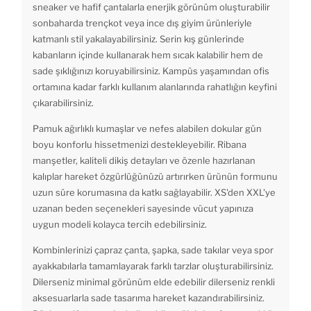
sneaker ve hafif çantalarla enerjik görünüm oluşturabilir
sonbaharda trençkot veya ince dış giyim ürünleriyle
katmanlı stil yakalayabilirsiniz. Serin kış günlerinde
kabanların içinde kullanarak hem sıcak kalabilir hem de
sade şıklığınızı koruyabilirsiniz. Kampüs yaşamından ofis
ortamına kadar farklı kullanım alanlarında rahatlığın keyfini
çıkarabilirsiniz.
Pamuk ağırlıklı kumaşlar ve nefes alabilen dokular gün
boyu konforlu hissetmenizi destekleyebilir. Ribana
manşetler, kaliteli dikiş detayları ve özenle hazırlanan
kalıplar hareket özgürlüğünüzü artırırken ürünün formunu
uzun süre korumasına da katkı sağlayabilir. XS'den XXL'ye
uzanan beden seçenekleri sayesinde vücut yapınıza
uygun modeli kolayca tercih edebilirsiniz.
Kombinlerinizi çapraz çanta, şapka, sade takılar veya spor
ayakkabılarla tamamlayarak farklı tarzlar oluşturabilirsiniz.
Dilerseniz minimal görünüm elde edebilir dilerseniz renkli
aksesuarlarla sade tasarıma hareket kazandırabilirsiniz.