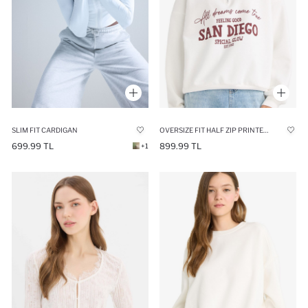
SLIM FIT CARDIGAN
OVERSIZE FIT HALF ZIP PRINTED THICK SWEATSHIRT
699.99 TL
899.99 TL
+1