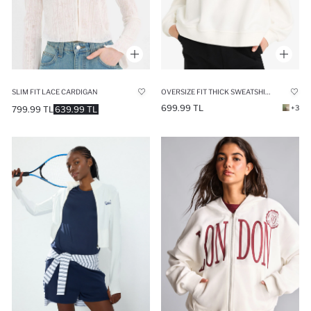
SLIM FIT LACE CARDIGAN
OVERSIZE FIT THICK SWEATSHIRT FABRIC SWEATSHIRT
699.99 TL
+3
799.99 TL
639.99 TL