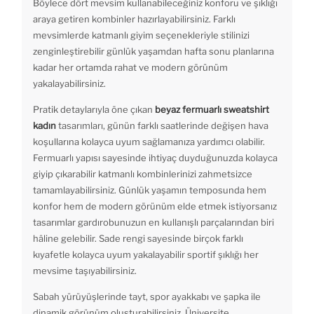
Böylece dört mevsim kullanabileceğiniz konforu ve şıklığı
araya getiren kombinler hazırlayabilirsiniz. Farklı
mevsimlerde katmanlı giyim seçenekleriyle stilinizi
zenginleştirebilir günlük yaşamdan hafta sonu planlarına
kadar her ortamda rahat ve modern görünüm
yakalayabilirsiniz.
Pratik detaylarıyla öne çıkan
beyaz fermuarlı sweatshirt
kadın
tasarımları, günün farklı saatlerinde değişen hava
koşullarına kolayca uyum sağlamanıza yardımcı olabilir.
Fermuarlı yapısı sayesinde ihtiyaç duyduğunuzda kolayca
giyip çıkarabilir katmanlı kombinlerinizi zahmetsizce
tamamlayabilirsiniz. Günlük yaşamın temposunda hem
konfor hem de modern görünüm elde etmek istiyorsanız
tasarımlar gardırobunuzun en kullanışlı parçalarından biri
hâline gelebilir. Sade rengi sayesinde birçok farklı
kıyafetle kolayca uyum yakalayabilir sportif şıklığı her
mevsime taşıyabilirsiniz.
Sabah yürüyüşlerinde tayt, spor ayakkabı ve şapka ile
dinamik görünüm oluşturabilirsiniz. Üniversite