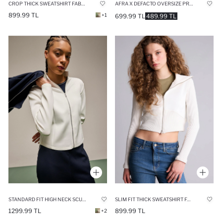
CROP THICK SWEATSHIRT FABRIC CARDIGAN
AFRA X DEFACTO OVERSIZE PRINTED SWEATSHIRT
899.99 TL
+1
699.99 TL
489.99 TL
STANDARD FIT HIGH NECK SCUBA FABRIC ZIP-UP SWEATSHIRT
SLIM FIT THICK SWEATSHIRT FABRIC CARDIGAN
1299.99 TL
899.99 TL
+2