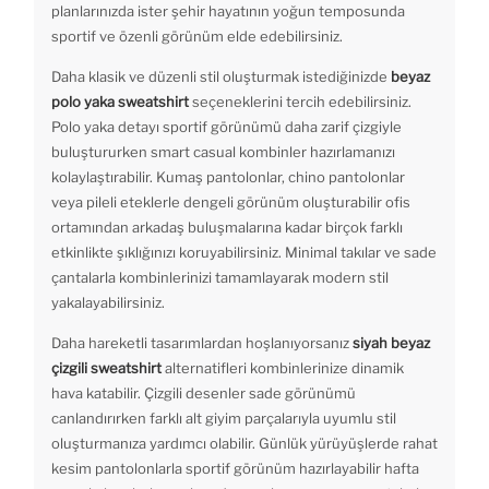
planlarınızda ister şehir hayatının yoğun temposunda
sportif ve özenli görünüm elde edebilirsiniz.
Daha klasik ve düzenli stil oluşturmak istediğinizde
beyaz
polo yaka sweatshirt
seçeneklerini tercih edebilirsiniz.
Polo yaka detayı sportif görünümü daha zarif çizgiyle
buluştururken smart casual kombinler hazırlamanızı
kolaylaştırabilir. Kumaş pantolonlar, chino pantolonlar
veya pileli eteklerle dengeli görünüm oluşturabilir ofis
ortamından arkadaş buluşmalarına kadar birçok farklı
etkinlikte şıklığınızı koruyabilirsiniz. Minimal takılar ve sade
çantalarla kombinlerinizi tamamlayarak modern stil
yakalayabilirsiniz.
Daha hareketli tasarımlardan hoşlanıyorsanız
siyah beyaz
çizgili sweatshirt
alternatifleri kombinlerinize dinamik
hava katabilir. Çizgili desenler sade görünümü
canlandırırken farklı alt giyim parçalarıyla uyumlu stil
oluşturmanıza yardımcı olabilir. Günlük yürüyüşlerde rahat
kesim pantolonlarla sportif görünüm hazırlayabilir hafta