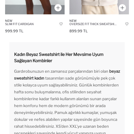
NEW
NEW
SLIM FIT CARDIGAN
OVERSIZE FIT THICK SWEATSHIRT FABRIC CARDIGAN
999.99 TL
899.99 TL
Kadın Beyaz Sweatshirt ile Her Mevsime Uyum
Sağlayan Kombinler
Gardırobunuzun en zamansız parçalarından biri olan
beyaz
sweatshirt kadın
tasarımları sade görünümüyle pek çok
stile kolayca uyum sağlayabilirsiniz. Günlük kombinlerden
hafta sonu buluşmalarına, ofis stilinden seyahat
kombinlerine kadar farklı kullanım alanları sunan parçalar
hem konforu hem de modern görünümü bir arada
deneyimleyebilirsiniz. Pamuk ağırlıklı kumaşlar, yumuşak
dokular ve nefes alabilen yapılar sayesinde gün boyunca
rahat hissedebilirsiniz. XS'den XXL'ye uzanan beden
seçenekleri sayesinde kendi vücut yapınıza uygun