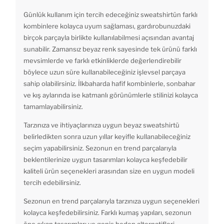
Günlük kullanım için tercih edeceğiniz sweatshirtün farklı
kombinlere kolayca uyum sağlaması, gardırobunuzdaki
birçok parçayla birlikte kullanılabilmesi açısından avantaj
sunabilir. Zamansız beyaz renk sayesinde tek ürünü farklı
mevsimlerde ve farklı etkinliklerde değerlendirebilir
böylece uzun süre kullanabileceğiniz işlevsel parçaya
sahip olabilirsiniz. İlkbaharda hafif kombinlerle, sonbahar
ve kış aylarında ise katmanlı görünümlerle stilinizi kolayca
tamamlayabilirsiniz.
Tarzınıza ve ihtiyaçlarınıza uygun beyaz sweatshirtü
belirledikten sonra uzun yıllar keyifle kullanabileceğiniz
seçim yapabilirsiniz. Sezonun en trend parçalarıyla
beklentilerinize uygun tasarımları kolayca keşfedebilir
kaliteli ürün seçenekleri arasından size en uygun modeli
tercih edebilirsiniz.
Sezonun en trend parçalarıyla tarzınıza uygun seçenekleri
kolayca keşfedebilirsiniz. Farklı kumaş yapıları, sezonun
öne çıkan tasarımları ve geniş beden alternatifleri