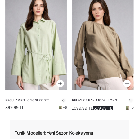
REGULAR FIT LONG SLEEVE TUNIC
RELAX FIT KAKI MODAL LONG SLEEVE TUNIC
899.99 TL
+6
1099.99 TL
659.99 TL
+2
Tunik Modelleri: Yeni Sezon Koleksiyonu