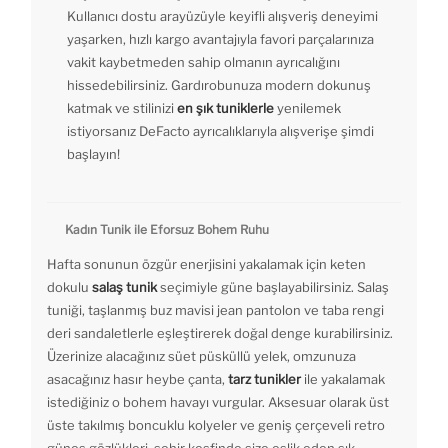
Kullanıcı dostu arayüzüyle keyifli alışveriş deneyimi
yaşarken, hızlı kargo avantajıyla favori parçalarınıza
vakit kaybetmeden sahip olmanın ayrıcalığını
hissedebilirsiniz. Gardırobunuza modern dokunuş
katmak ve stilinizi
en şık tuniklerle
yenilemek
istiyorsanız DeFacto ayrıcalıklarıyla alışverişe şimdi
başlayın!
Kadın Tunik ile Eforsuz Bohem Ruhu
Hafta sonunun özgür enerjisini yakalamak için keten
dokulu
salaş tunik
seçimiyle güne başlayabilirsiniz. Salaş
tuniği, taşlanmış buz mavisi jean pantolon ve taba rengi
deri sandaletlerle eşleştirerek doğal denge kurabilirsiniz.
Üzerinize alacağınız süet püsküllü yelek, omzunuza
asacağınız hasır heybe çanta,
tarz tunikler
ile yakalamak
istediğiniz o bohem havayı vurgular. Aksesuar olarak üst
üste takılmış boncuklu kolyeler ve geniş çerçeveli retro
güneş gözlükleri, şehir keşfinde size eşlik eden şık