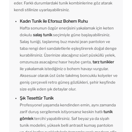
eder. Farklı durumlardaki tunik kombinlerine göz atarak
kendi stilinize uyarlayabilirsiniz.
Kadın Tunik ile Eforsuz Bohem Ruhu
Hafta sonunun özgür enerjisini yakalamak için keten
dokulu
salaş tunik
seçimiyle güne başlayabilirsiniz.
Salaş tuniği, taşlanmış buz mavisi jean pantolon ve
taba rengi deri sandaletlerle eşleştirerek doğal denge
kurabilirsiniz. Üzerinize alacağınız süet püsküllü yelek,
omzunuza asacağınız hasır heybe çanta,
tarz tunikler
ile yakalamak istediğiniz o bohem havayı vurgular.
Aksesuar olarak üst üste takılmış boncuklu kolyeler ve
geniş çerçeveli retro güneş gözlükleri, şehir keşfinde
size eşlik eden şık detaylar olur.
Şık Tesettür Tunik
Profesyonel yaşamda kendinden emin, aynı zamanda
zarif duruş sergilemek istiyorsanız keskin hatlı
tunik
gömlek
tercihi yapabilirsiniz. Saf beyaz ya da siyah
tunik modelini, yüksek belli antrasit kumaş pantolon
ve deri loafer ayakkabılarla tamamlayarak modern ofis