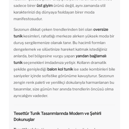
sadece birer
üst giyim
ürünü değil, aynı zamanda stil
karakterinizi dış dünyaya fısıldayan birer moda
manifestosudur.
Sezonun dikkat çeken trendlerinden biri olan
oversize
tunik
kesimleri, rahatlığı merkeze alırken yüksek moda bir
duruş sergilemenize olanak tanır. Bu hacimli formları
dengelemek ve silüetinize hareket katmak istediğiniz
anlarda, bel bölgesine vurgu yapan
yandan bağlamalı
tunik
seçenekleri imdadınıza yetişir. Kolların dramatik
şekilde genişlediği
balon kol tunik
ise sade kombinleri bile
saniyeler içinde sofistike görünüme kavuşturur. Sezonun
zengin renk paleti ve yenilikçi dokularıyla harmanlanan bu
tasarımlar, size günün her anında trendlerin öncüsü olma
ayrıcalığını vadeder.
Tesettür Tunik Tasarımlarında Modern ve Şehirli
Dokunuşlar