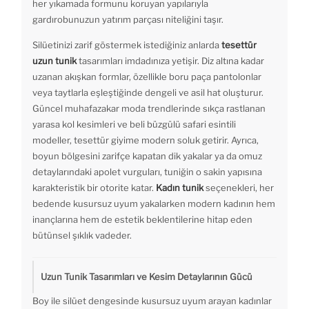
her yıkamada formunu koruyan yapılarıyla
gardırobunuzun yatırım parçası niteliğini taşır.
Silüetinizi zarif göstermek istediğiniz anlarda
tesettür
uzun tunik
tasarımları imdadınıza yetişir. Diz altına kadar
uzanan akışkan formlar, özellikle boru paça pantolonlar
veya taytlarla eşleştiğinde dengeli ve asil hat oluşturur.
Güncel muhafazakar moda trendlerinde sıkça rastlanan
yarasa kol kesimleri ve beli büzgülü safari esintili
modeller, tesettür giyime modern soluk getirir. Ayrıca,
boyun bölgesini zarifçe kapatan dik yakalar ya da omuz
detaylarındaki apolet vurguları, tuniğin o sakin yapısına
karakteristik bir otorite katar.
Kadın tunik
seçenekleri, her
bedende kusursuz uyum yakalarken modern kadının hem
inançlarına hem de estetik beklentilerine hitap eden
bütünsel şıklık vadeder.
Uzun Tunik Tasarımları ve Kesim Detaylarının Gücü
Boy ile silüet dengesinde kusursuz uyum arayan kadınlar