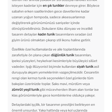
isteyen kadınlar için
en şık tunikler
devreye girer. Böylece
sabahın erken saatlerinden gece davetlerine kadar
uzanan yoğun tempoda, sadece aksesuarlarınızı
değiştirerek görünümünüzü saniyeler içinde
dönüştürebilirsiniz. Dokuların lüks dünyası ve incelikli
tasarım detayları
kadın tunik
tasarımlarını sıradan üst
giyim ürünü olmaktan çıkarıp stil ikonu haline getirir.
Özellikle özel kutlamalarda ve aile toplantılarında
zarafetiyle ön plana çıkan
düğünlük tunik
tasarımları,
ipeksi yüzeyleri, heykelvari kesimleriyle büyüleyici silüet
vadeder. Işığı illüzyonist biçimde kullanılan
siyah tunik
asil
duruşuyla akşam yemeklerinin vazgeçilmezidir. Cesaretin
rengi olan kırmızı tunik seçenekleri özel günlerde tüm
bakışları üzerinizde toplar. Saks mavi, mürdüm veya
zümrüt yeşil tunik
gibi mücevherden ilham alan tonlar ise
klas görünümleriyle gece kombinlerine oldukça yakışır.
Detaylardaki işçilik, bir tasarımın prestijini belirleyen en
önemli unsurdur. Yaka hattında veya kol uçlarında