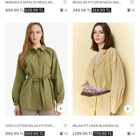
MANUKA X DEFACTO REGULAR REGULAR FIT TUNIC
REGULAR FIT CREW NECK SHORT SLEEVE T-SHIRT
899.99 TL
629.99 TL
349.99 TL
314.99 TL
+1
+1
100% COTTON RELAX FIT POPLIN LONG SLEEVE TUNIC
RELAX FIT LINEN BLENDED LONG SLEEVE TUNIC
999.99 TL
599.99 TL
1299.99 TL
779.99 TL
+2
+1