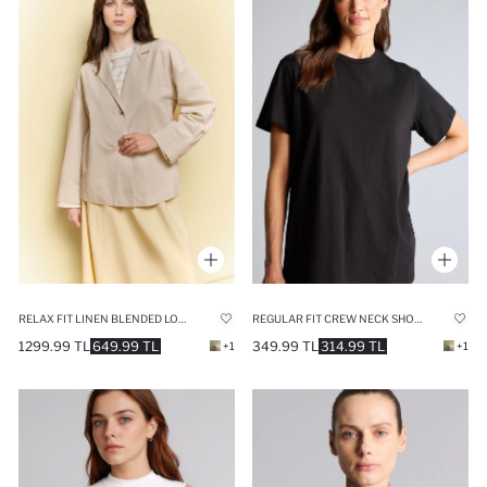
RELAX FIT LINEN BLENDED LONG SLEEVE TUNIC
REGULAR FIT CREW NECK SHORT SLEEVE TUNIC
1299.99 TL
649.99 TL
349.99 TL
314.99 TL
+1
+1