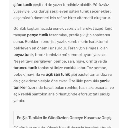
şifon tunik
çeşitleri de yazın tercihiniz olabilir. Pürüzsüz
yüzeyiyle lüks duruş sergileyen saten tunik seçenekleri,
akşamüstü davetleri için rafine birer alternatif oluşturur.
Günlük koşturmacada esnek yapısıyla hareket özgürlüğü
tanıyan
penye tunik
tasarımları, pratik şıklığın anahtarını
sunar. Renklerin enerjisi, yazlık kombinlerin karakterini
belirleyen en önemli unsurdur. Ferahlığın simgesi olan
beyaz tunik
, bronz teninizle mükemmel uyum yakalar.
Neşeli tavır sergileyen pembe, sarı, mavi, kırmızı ya da
turuncu tunik
tonları stilinize canlılık katar. Toz pembe,
bebek mavi, lila ve
açık sarı tunik
gibi pastel tonlar düz ya
da çiçek desenleriyle öne çıkar. Özellikle pamuklu
yazlık
tunikler
üzerinde hayat bulan renkler, hasır aksesuarlar ve
açık renkli pantolonlarla birleştiğinde eforsuz tatil şıklığı
yaratır.
En Şık Tunikler ile Gündüzden Geceye Kusursuz Geçiş
Günün her anında yüksek bir stil dozuyla hareket etmek