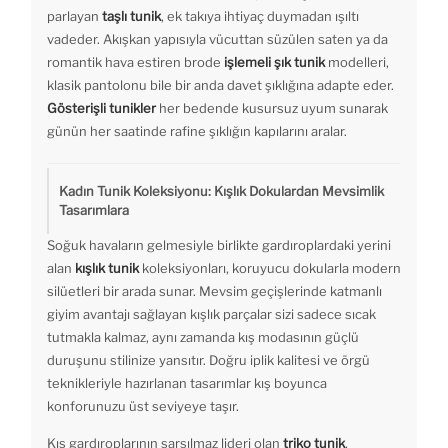
parlayan
taşlı tunik
, ek takıya ihtiyaç duymadan ışıltı
vadeder. Akışkan yapısıyla vücuttan süzülen saten ya da
romantik hava estiren brode
işlemeli şık tunik
modelleri,
klasik pantolonu bile bir anda davet şıklığına adapte eder.
Gösterişli tunikler
her bedende kusursuz uyum sunarak
günün her saatinde rafine şıklığın kapılarını aralar.
Kadın Tunik Koleksiyonu: Kışlık Dokulardan Mevsimlik
Tasarımlara
Soğuk havaların gelmesiyle birlikte gardıroplardaki yerini
alan
kışlık tunik
koleksiyonları, koruyucu dokularla modern
silüetleri bir arada sunar. Mevsim geçişlerinde katmanlı
giyim avantajı sağlayan kışlık parçalar sizi sadece sıcak
tutmakla kalmaz, aynı zamanda kış modasının güçlü
duruşunu stilinize yansıtır. Doğru iplik kalitesi ve örgü
teknikleriyle hazırlanan tasarımlar kış boyunca
konforunuzu üst seviyeye taşır.
Kış gardıroplarının sarsılmaz lideri olan
triko tunik
,