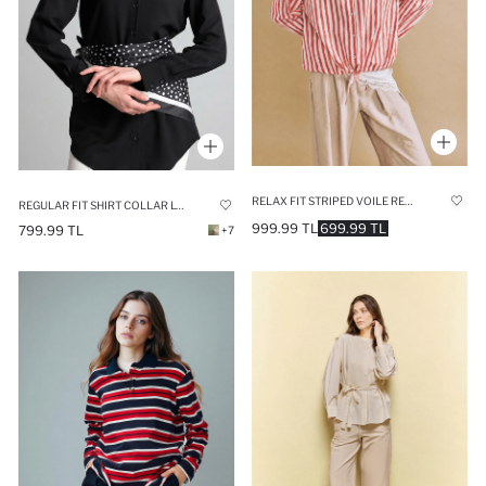
RELAX FIT STRIPED VOILE RED TUNIC
REGULAR FIT SHIRT COLLAR LONG SLEEVE TUNIC
999.99 TL
699.99 TL
799.99 TL
+7