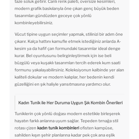
taze soluk getirir. Canlı renk paleti, oversize kesimleri,
modern grafik baskılarıyla öne çıkan genç büyük beden
tasarımları gündüzden geceye çok yönlü
kombinleyebilirsiniz.
Vücut tipine uygun seçimler yapmak, stilinizi bir adım öne
çıkarır. Kalça hattını kamufle etmek istediğiniz anlarda A-
kesim ya da hafif çan formundaki tasarımlar ideal denge
kurar. Bel oyuntusunu belirginleştirmek için ise beli
büzgülü veya kuşaklı tasarımları tercih ederek kum saati
formunu yakalayabilirsiniz. Koleksiyonun kalbinde yer alan
kaliteli dokular ve modern kalıplar, her bedenin kendi
güzelliğini en şık haliyle yansıtmasına yardımcı olur.
Kadın Tunik ile Her Duruma Uygun Şık Kombin Önerileri
Tuniklerin çok yönlü doğası modern estetikle birleşerek
hayatın farklı anlarına uyum sağlar. Tepeden tırnağa stil
rotası çizen
kadın tunik kombinleri
ofisten kampüse,
sahilden kışın şehir planlarına kadar pek çok ana eşlik