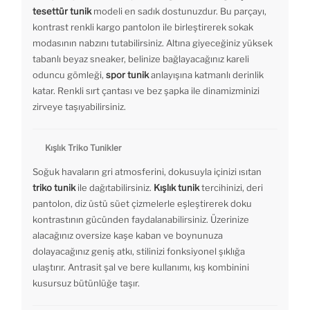
tesettür tunik
modeli en sadık dostunuzdur. Bu parçayı,
kontrast renkli kargo pantolon ile birleştirerek sokak
modasının nabzını tutabilirsiniz. Altına giyeceğiniz yüksek
tabanlı beyaz sneaker, belinize bağlayacağınız kareli
oduncu gömleği,
spor tunik
anlayışına katmanlı derinlik
katar. Renkli sırt çantası ve bez şapka ile dinamizminizi
zirveye taşıyabilirsiniz.
Kışlık Triko Tunikler
Soğuk havaların gri atmosferini, dokusuyla içinizi ısıtan
triko tunik
ile dağıtabilirsiniz.
Kışlık tunik
tercihinizi, deri
pantolon, diz üstü süet çizmelerle eşleştirerek doku
kontrastının gücünden faydalanabilirsiniz. Üzerinize
alacağınız oversize kaşe kaban ve boynunuza
dolayacağınız geniş atkı, stilinizi fonksiyonel şıklığa
ulaştırır. Antrasit şal ve bere kullanımı, kış kombinini
kusursuz bütünlüğe taşır.