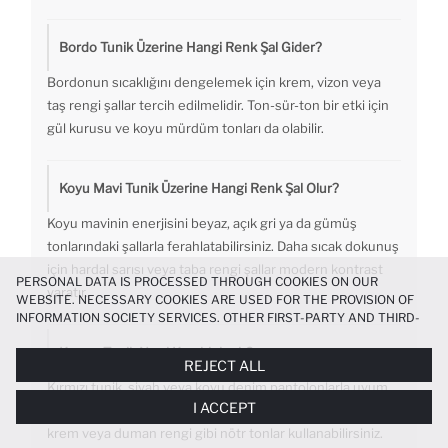
Bordo Tunik Üzerine Hangi Renk Şal Gider?
Bordonun sıcaklığını dengelemek için krem, vizon veya
taş rengi şallar tercih edilmelidir. Ton-sür-ton bir etki için
gül kurusu ve koyu mürdüm tonları da olabilir.
Koyu Mavi Tunik Üzerine Hangi Renk Şal Olur?
Koyu mavinin enerjisini beyaz, açık gri ya da gümüş
tonlarındaki şallarla ferahlatabilirsiniz. Daha sıcak dokunuş
için hardal sarısı veya taba rengi şallar modern kontrast
PERSONAL DATA IS PROCESSED THROUGH COOKIES ON OUR
yaratır.
WEBSITE. NECESSARY COOKIES ARE USED FOR THE PROVISION OF
INFORMATION SOCIETY SERVICES. OTHER FIRST-PARTY AND THIRD-
PARTY COOKIES ARE USED, ON A LIMITED BASIS, TO PROVIDE YOU
Kırmızı Tunik Nasıl Kombinlenir?
WITH A BETTER SHOPPING EXPERIENCE, TO MAKE OUR WEBSITE
REJECT ALL
MORE FUNCTIONAL AND PERSONALIZED, AND—IF YOU GIVE YOUR
Kırmızı tunik, siyah veya koyu denim pantolonlarla uyum
EXPLICIT CONSENT—TO CARRY OUT MARKETING ACTIVITIES
I ACCEPT
TAILORED TO YOU. YOU CAN MANAGE YOUR COOKIE PREFERENCES
sağlar. Şal seçiminde ise kırmızının canlılığını kırmayacak
AT ANY TIME VIA THE
COOKIE PREFERENCES
PANEL, AND YOU CAN
krem veya duman rengi gibi nötr tonlar kullanabilirsiniz.
ACCESS MORE DETAILED INFORMATION ABOUT COOKIES IN THE