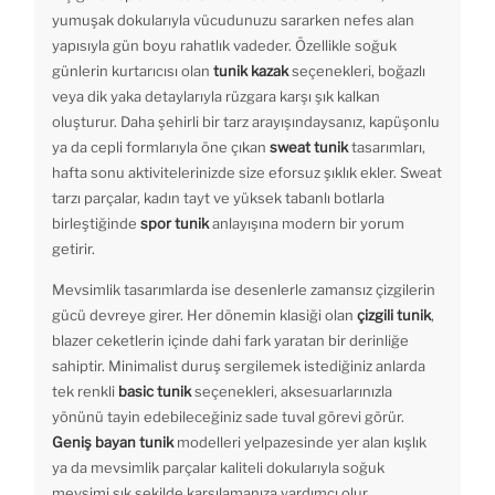
yumuşak dokularıyla vücudunuzu sararken nefes alan
yapısıyla gün boyu rahatlık vadeder. Özellikle soğuk
günlerin kurtarıcısı olan
tunik kazak
seçenekleri, boğazlı
veya dik yaka detaylarıyla rüzgara karşı şık kalkan
oluşturur. Daha şehirli bir tarz arayışındaysanız, kapüşonlu
ya da cepli formlarıyla öne çıkan
sweat tunik
tasarımları,
hafta sonu aktivitelerinizde size eforsuz şıklık ekler. Sweat
tarzı parçalar, kadın tayt ve yüksek tabanlı botlarla
birleştiğinde
spor tunik
anlayışına modern bir yorum
getirir.
Mevsimlik tasarımlarda ise desenlerle zamansız çizgilerin
gücü devreye girer. Her dönemin klasiği olan
çizgili tunik
,
blazer ceketlerin içinde dahi fark yaratan bir derinliğe
sahiptir. Minimalist duruş sergilemek istediğiniz anlarda
tek renkli
basic tunik
seçenekleri, aksesuarlarınızla
yönünü tayin edebileceğiniz sade tuval görevi görür.
Geniş bayan tunik
modelleri yelpazesinde yer alan kışlık
ya da mevsimlik parçalar kaliteli dokularıyla soğuk
mevsimi şık şekilde karşılamanıza yardımcı olur.