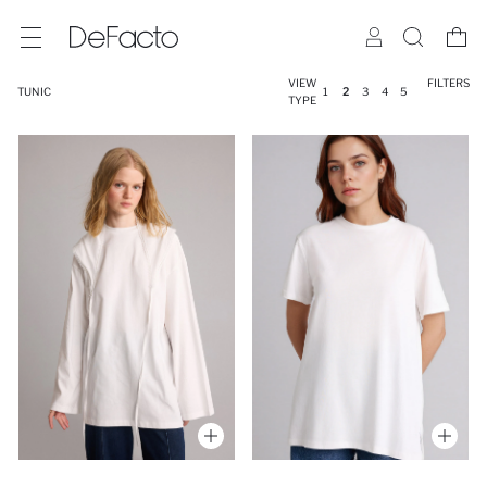
VIEW
FILTERS
TUNIC
1
2
3
4
5
TYPE