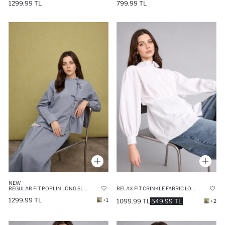
1299.99 TL
799.99 TL
NEW
REGULAR FIT POPLIN LONG SLEEVE TUNIC
RELAX FIT CRINKLE FABRIC LONG SLEEVE TUNIC
1299.99 TL
+1
1099.99 TL
549.99 TL
+2