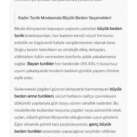
Kadın Tunik Modasında Büyük Beden Seçenekleri
Moda dünyasının kapsayıcı yapısını yansıtan
büyük beden
tunik
koleksiyonları, her kadının kendi vücut formunu
estetik ve özgüvenli haliyle sergilemesine olanak tanır.
Doğru kesim teknikleri ve stratejik dikiş detayları,
stilinizden ödün vermeden konforlu şıklık yakalamanızı
sağlar.
Bayan tunikler
her bedende (XS-XXL+) kusursuz
uyum yakalayarak modern kadının günlük yaşam ritmine
eşlik eder.
Geleneksel çizgileri güncel detaylarla harmanlayan
büyük
beden anne tunikleri,
vücut hatlarını naifçe çevreleyen
dökümlü yapılarıyla gün boyu süren rahatlık vadeder. Bu
modellerde kullanılan boyuna çizgiler veya asimetrik etek
uçları, silüeti görsel illüzyonla olduğundan uzun gösterir.
Eğer dinamik şehirli tarz peşindeyseniz,
genç büyük
beden tunikler
arasından yapacağınız seçimler stilinize