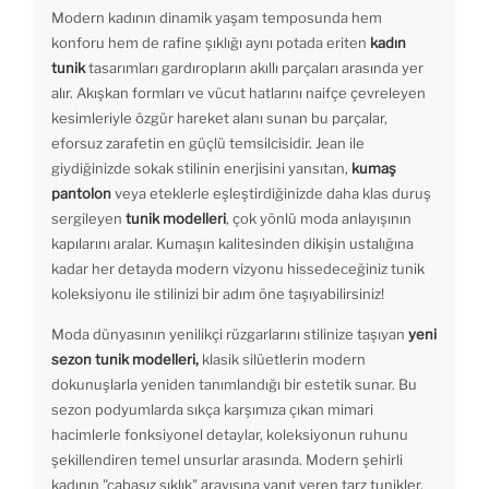
Modern kadının dinamik yaşam temposunda hem
konforu hem de rafine şıklığı aynı potada eriten
kadın
tunik
tasarımları gardıropların akıllı parçaları arasında yer
alır. Akışkan formları ve vücut hatlarını naifçe çevreleyen
kesimleriyle özgür hareket alanı sunan bu parçalar,
eforsuz zarafetin en güçlü temsilcisidir. Jean ile
giydiğinizde sokak stilinin enerjisini yansıtan,
kumaş
pantolon
veya eteklerle eşleştirdiğinizde daha klas duruş
sergileyen
tunik modelleri
, çok yönlü moda anlayışının
kapılarını aralar. Kumaşın kalitesinden dikişin ustalığına
kadar her detayda modern vizyonu hissedeceğiniz tunik
koleksiyonu ile stilinizi bir adım öne taşıyabilirsiniz!
Moda dünyasının yenilikçi rüzgarlarını stilinize taşıyan
yeni
sezon tunik modelleri,
klasik silüetlerin modern
dokunuşlarla yeniden tanımlandığı bir estetik sunar. Bu
sezon podyumlarda sıkça karşımıza çıkan mimari
hacimlerle fonksiyonel detaylar, koleksiyonun ruhunu
şekillendiren temel unsurlar arasında. Modern şehirli
kadının "çabasız şıklık" arayışına yanıt veren tarz tunikler,