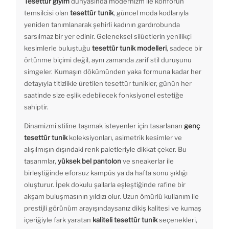
Tesettür giyim
dünyasında modernizm ile konforun
temsilcisi olan
tesettür tunik
, güncel moda kodlarıyla
yeniden tanımlanarak şehirli kadının gardırobunda
sarsılmaz bir yer edinir. Geleneksel silüetlerin yenilikçi
kesimlerle buluştuğu
tesettür tunik modelleri
, sadece bir
örtünme biçimi değil, aynı zamanda zarif stil duruşunu
simgeler. Kumaşın dökümünden yaka formuna kadar her
detayıyla titizlikle üretilen tesettür tunikler, günün her
saatinde size eşlik edebilecek fonksiyonel estetiğe
sahiptir.
Dinamizmi stiline taşımak isteyenler için tasarlanan
genç
tesettür tunik
koleksiyonları, asimetrik kesimler ve
alışılmışın dışındaki renk paletleriyle dikkat çeker. Bu
tasarımlar,
yüksek bel pantolon
ve sneakerlar ile
birleştiğinde eforsuz kampüs ya da hafta sonu şıklığı
oluşturur. İpek dokulu şallarla eşleştiğinde rafine bir
akşam buluşmasının yıldızı olur. Uzun ömürlü kullanım ile
prestijli görünüm arayışındaysanız dikiş kalitesi ve kumaş
içeriğiyle fark yaratan
kaliteli tesettür tunik
seçenekleri,