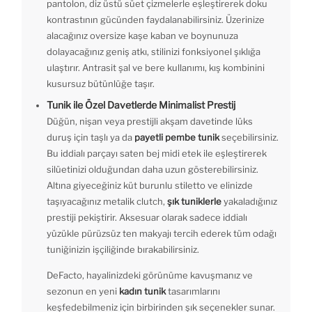
pantolon, diz üstü süet çizmelerle eşleştirerek doku
kontrastının gücünden faydalanabilirsiniz. Üzerinize
alacağınız oversize kaşe kaban ve boynunuza
dolayacağınız geniş atkı, stilinizi fonksiyonel şıklığa
ulaştırır. Antrasit şal ve bere kullanımı, kış kombinini
kusursuz bütünlüğe taşır.
Tunik ile Özel Davetlerde Minimalist Prestij
Düğün, nişan veya prestijli akşam davetinde lüks
duruş için taşlı ya da
payetli pembe tunik
seçebilirsiniz.
Bu iddialı parçayı saten bej midi etek ile eşleştirerek
silüetinizi olduğundan daha uzun gösterebilirsiniz.
Altına giyeceğiniz küt burunlu stiletto ve elinizde
taşıyacağınız metalik clutch,
şık tuniklerle
yakaladığınız
prestiji pekiştirir. Aksesuar olarak sadece iddialı
yüzükle pürüzsüz ten makyajı tercih ederek tüm odağı
tuniğinizin işçiliğinde bırakabilirsiniz.
DeFacto, hayalinizdeki görünüme kavuşmanız ve
sezonun en yeni
kadın tunik
tasarımlarını
keşfedebilmeniz için birbirinden şık seçenekler sunar.