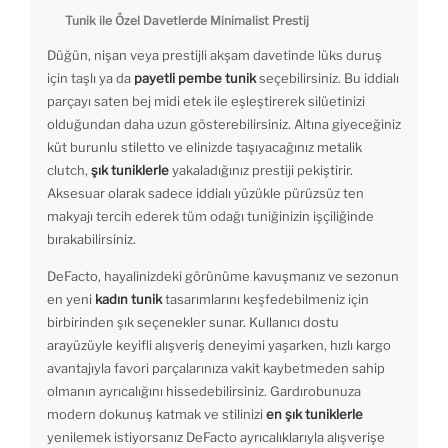
Tunik ile Özel Davetlerde Minimalist Prestij
Düğün, nişan veya prestijli akşam davetinde lüks duruş
için taşlı ya da
payetli pembe tunik
seçebilirsiniz. Bu iddialı
parçayı saten bej midi etek ile eşleştirerek silüetinizi
olduğundan daha uzun gösterebilirsiniz. Altına giyeceğiniz
küt burunlu stiletto ve elinizde taşıyacağınız metalik
clutch,
şık tuniklerle
yakaladığınız prestiji pekiştirir.
Aksesuar olarak sadece iddialı yüzükle pürüzsüz ten
makyajı tercih ederek tüm odağı tuniğinizin işçiliğinde
bırakabilirsiniz.
DeFacto, hayalinizdeki görünüme kavuşmanız ve sezonun
en yeni
kadın tunik
tasarımlarını keşfedebilmeniz için
birbirinden şık seçenekler sunar. Kullanıcı dostu
arayüzüyle keyifli alışveriş deneyimi yaşarken, hızlı kargo
avantajıyla favori parçalarınıza vakit kaybetmeden sahip
olmanın ayrıcalığını hissedebilirsiniz. Gardırobunuza
modern dokunuş katmak ve stilinizi
en şık tuniklerle
yenilemek istiyorsanız DeFacto ayrıcalıklarıyla alışverişe