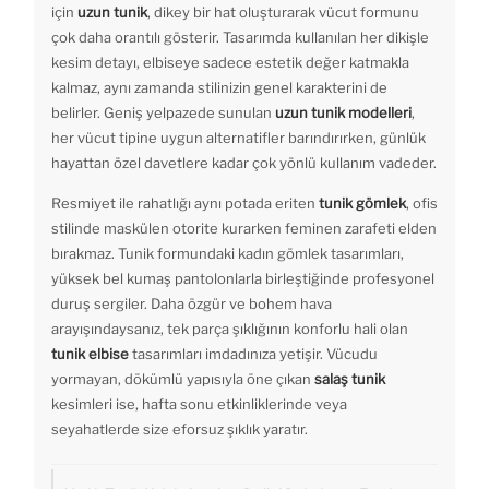
için
uzun tunik
, dikey bir hat oluşturarak vücut formunu
çok daha orantılı gösterir. Tasarımda kullanılan her dikişle
kesim detayı, elbiseye sadece estetik değer katmakla
kalmaz, aynı zamanda stilinizin genel karakterini de
belirler. Geniş yelpazede sunulan
uzun tunik modelleri
,
her vücut tipine uygun alternatifler barındırırken, günlük
hayattan özel davetlere kadar çok yönlü kullanım vadeder.
Resmiyet ile rahatlığı aynı potada eriten
tunik gömlek
, ofis
stilinde maskülen otorite kurarken feminen zarafeti elden
bırakmaz. Tunik formundaki kadın gömlek tasarımları,
yüksek bel kumaş pantolonlarla birleştiğinde profesyonel
duruş sergiler. Daha özgür ve bohem hava
arayışındaysanız, tek parça şıklığının konforlu hali olan
tunik elbise
tasarımları imdadınıza yetişir. Vücudu
yormayan, dökümlü yapısıyla öne çıkan
salaş tunik
kesimleri ise, hafta sonu etkinliklerinde veya
seyahatlerde size eforsuz şıklık yaratır.