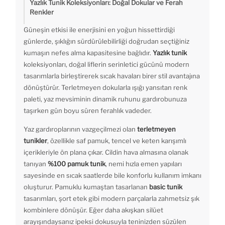
Yazlık Tunik Koleksiyonları: Doğal Dokular ve Ferah
Renkler
Güneşin etkisi ile enerjisini en yoğun hissettirdiği
günlerde, şıklığın sürdürülebilirliği doğrudan seçtiğiniz
kumaşın nefes alma kapasitesine bağlıdır.
Yazlık tunik
koleksiyonları, doğal liflerin serinletici gücünü modern
tasarımlarla birleştirerek sıcak havaları birer stil avantajına
dönüştürür. Terletmeyen dokularla ışığı yansıtan renk
paleti, yaz mevsiminin dinamik ruhunu gardırobunuza
taşırken gün boyu süren ferahlık vadeder.
Yaz gardıroplarının vazgeçilmezi olan
terletmeyen
tunikler
, özellikle saf pamuk, tencel ve keten karışımlı
içerikleriyle ön plana çıkar. Cildin hava almasına olanak
tanıyan
%100 pamuk tunik
, nemi hızla emen yapıları
sayesinde en sıcak saatlerde bile konforlu kullanım imkanı
oluşturur. Pamuklu kumaştan tasarlanan
basic tunik
tasarımları, şort etek gibi modern parçalarla zahmetsiz şık
kombinlere dönüşür. Eğer daha akışkan silüet
arayışındaysanız ipeksi dokusuyla teninizden süzülen