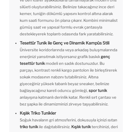
silüeti oluşturabilirsiniz. Belinize takacağınız ince deri
kemer, tuniğin dökümlü yapısını kontrol altına alarak
kum saati formunu ön plana çıkarır. Kombini minimalist
gümüş saat ve yapısal formlu evrak çantasıyla
destekleyerek toplantı odasında fark yaratabilirsiniz.
Tesettür Tunik ile Genç ve Dinamik Kampüs Stili
Üniversite koridorlarında veya arkadaş buluşmalarında
enerjinizi yansıtmak istiyorsanız grafik baskılı
genç
tesettür tunik
modeli en sadık dostunuzdur. Bu
parçayı, kontrast renkli kargo pantolon ile birleştirerek
sokak modasının nabzını tutabilirsiniz. Altına
giyeceğiniz yüksek tabanlı beyaz sneaker, belinize
bağlayacağınız kareli oduncu gömleği,
spor tunik
anlayışına katmanlı derinlik katar. Renkli sırt çantası ve
bez şapka ile dinamizminizi zirveye taşıyabilirsiniz.
Kışlık Triko Tunikler
Soğuk havaların gri atmosferini, dokusuyla içinizi ısıtan
triko tunik
ile dağıtabilirsiniz.
Kışlık tunik
tercihinizi, deri