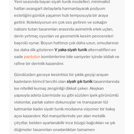
Yeni sezonda bayan siyah tunik modelleri, minimalist
hatları avangart detaylarla harmanlayarak podyum
estetiğini günlük yaşamın hızlı temposuyla bir araya
getirir. Koleksiyonun en çok ses getiren ve sokağın
nabzını tutan tasarımları arasında asimetrik etek uçları,
derin yırtmaç oyunları ve geometrik kesim pencereleri
başrolü oynar. Boyun hattınızı çok daha uzun, omuzlarınızı
ise daha dik gösteren
V yaka siyah tunik
alternatifleri en
sade
pantolon
kombinlerine bile saniyeler içinde iddialı ve
rafine bir derinlik kazandırır.
Gündüzden geceye kesintisiz bir şıklık geçişi arayan
kadınların birincil tercihi olan
siyah şık tunik
tasarımlarında
ise nitelikli kumaş zenginliği dikkat çeker. Akışkan
yapısıyla adeta üzerinizde su gibi süzülen ipek görünümlü
viskonlar, parlak saten dokunuşlar ve transparan tül
katmanlar kadın siyah tunik modasına vizyoner bir bakış
açısı kazandırır. Kol manşetlerinde yer alan metalik
çıtçıtlar, belden ayarlanabilir ince büzgü bağcıkları ve şık
düğmeler tasarımları sıradanlıktan tamamen