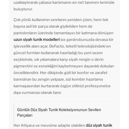
uzaklaştırarak çabasız karizmanın en net tanımını teninizle
buluşturur.
Çok yönlü kullanımın sınırlarını yeniden çizen, hem tek
başına asil bir parça olarak giyilebilen hem de
pantolonların üzerinde tamamlayıcı bir katmana dönüşen
uzun siyah tunik modelleri
ise gardırobunuzda devasa bir
işlevsellik alanı açar. DeFacto, tekstil teknolojisindeki en
güncel formları kullanarak hazırladığı bu yeni sezon
seçkisinde, sık yıkamalara karşı siyah rengin o derin
pigmentini ve esnekliğini kaybetmeyen dayanıklı dokuları
önceliklendirir. Her dikişinde gizli bir konfor ve zarafet
barındıran bu zengin yelpaze, sizi kombin hazırlama
karmaşasından kurtararak özgün stilinizi profesyonelce
dışa vurmanıza olanak tanır.
Günlük Düz Siyah Tunik Koleksiyonunun Sevilen
Parçaları
Her ihtiyaca ve mevsime adapte olabilen
düz siyah tunik