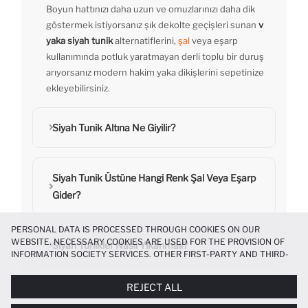
Boyun hattınızı daha uzun ve omuzlarınızı daha dik
göstermek istiyorsanız şık dekolte geçişleri sunan
v
yaka siyah tunik
alternatiflerini,
şal
veya eşarp
kullanımında potluk yaratmayan derli toplu bir duruş
arıyorsanız modern hakim yaka dikişlerini sepetinize
ekleyebilirsiniz.
Siyah Tunik Altına Ne Giyilir?
Siyah Tunik Üstüne Hangi Renk Şal Veya Eşarp
Gider?
PERSONAL DATA IS PROCESSED THROUGH COOKIES ON OUR
WEBSITE. NECESSARY COOKIES ARE USED FOR THE PROVISION OF
Siyah Tunikler Nasıl Yıkanmalı?
INFORMATION SOCIETY SERVICES. OTHER FIRST-PARTY AND THIRD-
PARTY COOKIES ARE USED, ON A LIMITED BASIS, TO PROVIDE YOU
WITH A BETTER SHOPPING EXPERIENCE, TO MAKE OUR WEBSITE
REJECT ALL
MORE FUNCTIONAL AND PERSONALIZED, AND—IF YOU GIVE YOUR
EXPLICIT CONSENT—TO CARRY OUT MARKETING ACTIVITIES