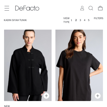
VIEW
FILTERS
KADIN SIYAH TUNIK
1
2
3
4
5
TYPE
NEW