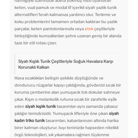
hafifliğiyle üzerinizde adeta yokmuş hissi uyandıran
keten, vual pamuk ve modal lif içerikli siyah yazlık tunik
alternatifleri ferah kalmanıza yardımcı olur. Terleme ve
koku problemlerini tamamen ortadan kaldıran bu yazlık
parçalar, keten pantolonlarınızla veya
etek
çeşitleriyle
birleştiğinde kumsallardan şehre uzanan geniş bir alanda
taze bir stil rotası çizer.
Siyah Kışlık Tunik Çeşitleriyle Soğuk Havalara Karşı
Korunaklı Kalkan
Hava sıcaklıkları belirgin şekilde düştüğünde ve
dondurucu rüzgarlar kapıyı çaldığında, gövdenizi sıcak bir
koruma çemberine alan yumuşacık tok dokular sahneye
çıkar. Kışın o melankolik ruhuna sıcak bir zarafetle eşlik
eden
siyah kışlık tunik
tasarımları aynı zamanda çabasız
şıklığın temsilcisidir. Yumuşacık lifleriyle öne çıkan
siyah
kadın triko tunik
tasarımları, kabanlarınızın altında harika
birer katman oluşturur. Isıyı teninizde hapseden nitelikli
örgü teknolojileri, sık yıkamalara rağmen tüylenme