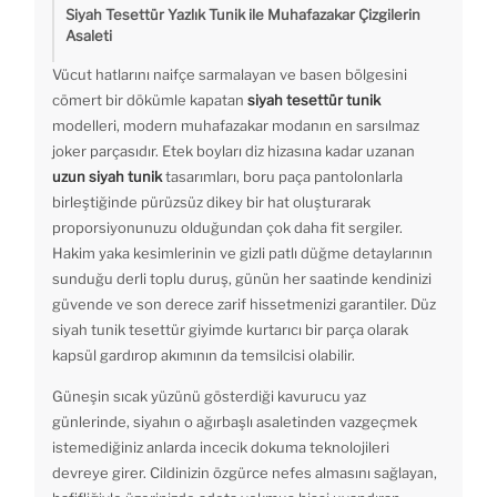
Siyah Tesettür Yazlık Tunik ile Muhafazakar Çizgilerin
Asaleti
Vücut hatlarını naifçe sarmalayan ve basen bölgesini
cömert bir dökümle kapatan
siyah tesettür tunik
modelleri, modern muhafazakar modanın en sarsılmaz
joker parçasıdır. Etek boyları diz hizasına kadar uzanan
uzun siyah tunik
tasarımları, boru paça pantolonlarla
birleştiğinde pürüzsüz dikey bir hat oluşturarak
proporsiyonunuzu olduğundan çok daha fit sergiler.
Hakim yaka kesimlerinin ve gizli patlı düğme detaylarının
sunduğu derli toplu duruş, günün her saatinde kendinizi
güvende ve son derece zarif hissetmenizi garantiler. Düz
siyah tunik tesettür giyimde kurtarıcı bir parça olarak
kapsül gardırop akımının da temsilcisi olabilir.
Güneşin sıcak yüzünü gösterdiği kavurucu yaz
günlerinde, siyahın o ağırbaşlı asaletinden vazgeçmek
istemediğiniz anlarda incecik dokuma teknolojileri
devreye girer. Cildinizin özgürce nefes almasını sağlayan,