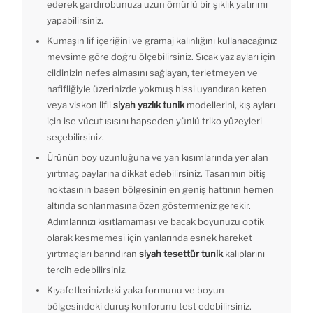
ederek gardırobunuza uzun ömürlü bir şıklık yatırımı
yapabilirsiniz.
Kumaşın lif içeriğini ve gramaj kalınlığını kullanacağınız
mevsime göre doğru ölçebilirsiniz. Sıcak yaz ayları için
cildinizin nefes almasını sağlayan, terletmeyen ve
hafifliğiyle üzerinizde yokmuş hissi uyandıran keten
veya viskon lifli
siyah yazlık tunik
modellerini, kış ayları
için ise vücut ısısını hapseden yünlü triko yüzeyleri
seçebilirsiniz.
Ürünün boy uzunluğuna ve yan kısımlarında yer alan
yırtmaç paylarına dikkat edebilirsiniz. Tasarımın bitiş
noktasının basen bölgesinin en geniş hattının hemen
altında sonlanmasına özen göstermeniz gerekir.
Adımlarınızı kısıtlamaması ve bacak boyunuzu optik
olarak kesmemesi için yanlarında esnek hareket
yırtmaçları barındıran
siyah tesettür tunik
kalıplarını
tercih edebilirsiniz.
Kıyafetlerinizdeki yaka formunu ve boyun
bölgesindeki duruş konforunu test edebilirsiniz.