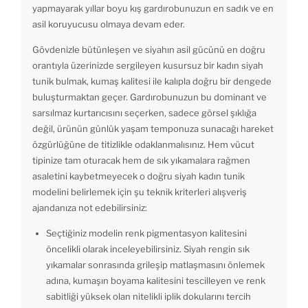
yapmayarak yıllar boyu kış gardırobunuzun en sadık ve en
asil koruyucusu olmaya devam eder.
Gövdenizle bütünleşen ve siyahın asil gücünü en doğru
orantıyla üzerinizde sergileyen kusursuz bir kadın siyah
tunik bulmak, kumaş kalitesi ile kalıpla doğru bir dengede
buluşturmaktan geçer. Gardırobunuzun bu dominant ve
sarsılmaz kurtarıcısını seçerken, sadece görsel şıklığa
değil, ürünün günlük yaşam temponuza sunacağı hareket
özgürlüğüne de titizlikle odaklanmalısınız. Hem vücut
tipinize tam oturacak hem de sık yıkamalara rağmen
asaletini kaybetmeyecek o doğru siyah kadın tunik
modelini belirlemek için şu teknik kriterleri alışveriş
ajandanıza not edebilirsiniz:
Seçtiğiniz modelin renk pigmentasyon kalitesini
öncelikli olarak inceleyebilirsiniz. Siyah rengin sık
yıkamalar sonrasında grileşip matlaşmasını önlemek
adına, kumaşın boyama kalitesini tescilleyen ve renk
sabitliği yüksek olan nitelikli iplik dokularını tercih