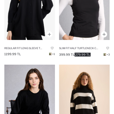
REGULAR FIT LONG SLEEVE TUNIC
SLIM FIT HALF TURTLENECK COTTON BLACK TOP
1199.99 TL
+1
399.99 TL
279.99 TL
+3