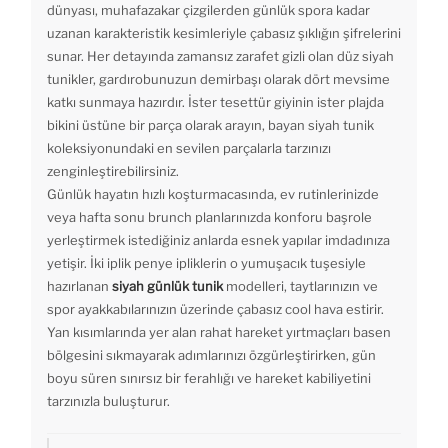
dünyası, muhafazakar çizgilerden günlük spora kadar
uzanan karakteristik kesimleriyle çabasız şıklığın şifrelerini
sunar. Her detayında zamansız zarafet gizli olan düz siyah
tunikler, gardırobunuzun demirbaşı olarak dört mevsime
katkı sunmaya hazırdır. İster tesettür giyinin ister plajda
bikini üstüne bir parça olarak arayın, bayan siyah tunik
koleksiyonundaki en sevilen parçalarla tarzınızı
zenginleştirebilirsiniz.
Günlük hayatın hızlı koşturmacasında, ev rutinlerinizde
veya hafta sonu brunch planlarınızda konforu başrole
yerleştirmek istediğiniz anlarda esnek yapılar imdadınıza
yetişir. İki iplik penye ipliklerin o yumuşacık tuşesiyle
hazırlanan
siyah günlük tunik
modelleri, taytlarınızın ve
spor ayakkabılarınızın üzerinde çabasız cool hava estirir.
Yan kısımlarında yer alan rahat hareket yırtmaçları basen
bölgesini sıkmayarak adımlarınızı özgürleştirirken, gün
boyu süren sınırsız bir ferahlığı ve hareket kabiliyetini
tarzınızla buluşturur.