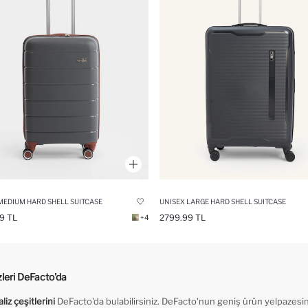
MEDIUM HARD SHELL SUITCASE
UNISEX LARGE HARD SHELL SUITCASE
9 TL
2799.99 TL
+4
izleri DeFacto'da
aliz çeşitlerini
DeFacto'da bulabilirsiniz. DeFacto'nun geniş ürün yelpazesinde