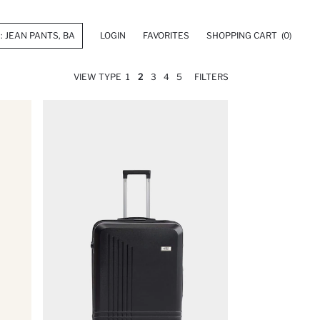
LOGIN
FAVORITES
SHOPPING CART
(0)
VIEW TYPE
1
2
3
4
5
FILTERS