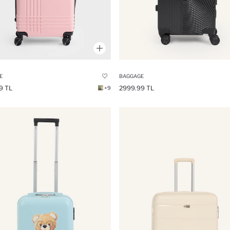
E
BAGGAGE
9 TL
2999.99 TL
+9