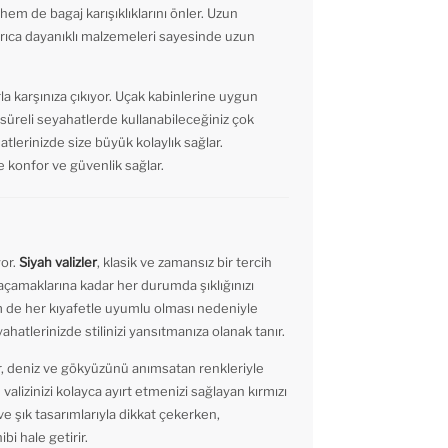
hem de bagaj karışıklıklarını önler. Uzun
Ayrıca dayanıklı malzemeleri sayesinde uzun
la karşınıza çıkıyor. Uçak kabinlerine uygun
üreli seyahatlerde kullanabileceğiniz çok
ahatlerinizde size büyük kolaylık sağlar.
e konfor ve güvenlik sağlar.
yor.
Siyah valizler
, klasik ve zamansız bir tercih
kaçamaklarına kadar her durumda şıklığınızı
 de her kıyafetle uyumlu olması nedeniyle
yahatlerinizde stilinizi yansıtmanıza olanak tanır.
er, deniz ve gökyüzünü anımsatan renkleriyle
e valizinizi kolayca ayırt etmenizi sağlayan kırmızı
 ve şık tasarımlarıyla dikkat çekerken,
bi hale getirir.