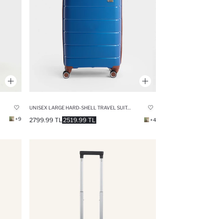
UNISEX LARGE HARD-SHELL TRAVEL SUITCASE
+9
2799.99 TL
2519.99 TL
+4