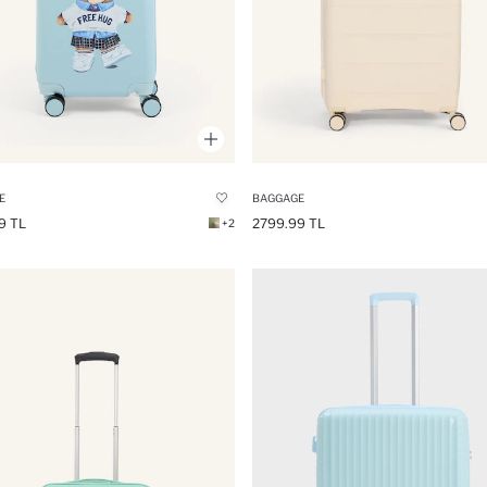
E
BAGGAGE
9 TL
2799.99 TL
+2