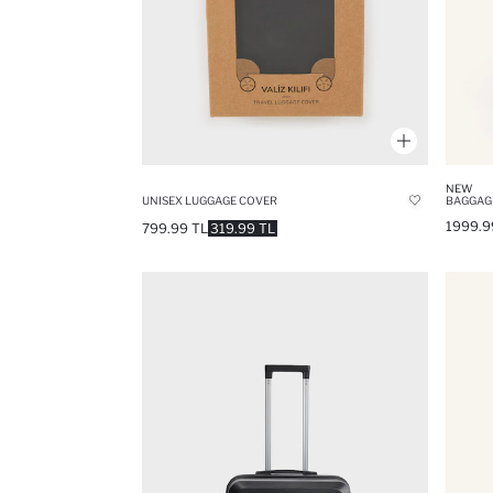
NEW
UNISEX LUGGAGE COVER
BAGGAG
1999.9
799.99 TL
319.99 TL