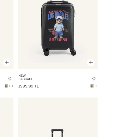
NEW
BAGGAGE
1999.99 TL
+11
+1