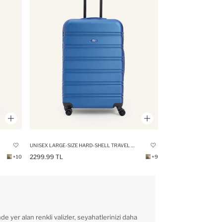
UNISEX LARGE-SIZE HARD-SHELL TRAVEL SUITCASE
2299.99 TL
+10
+9
 yer alan renkli valizler, seyahatlerinizi daha