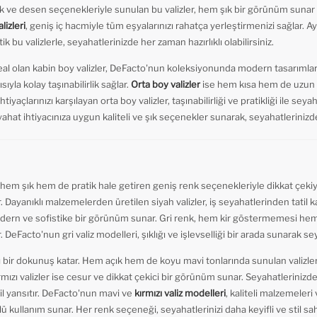
renk ve desen seçenekleriyle sunulan bu valizler, hem şık bir görünüm sunar 
lizleri
, geniş iç hacmiyle tüm eşyalarınızı rahatça yerleştirmenizi sağlar. 
bu valizlerle, seyahatlerinizde her zaman hazırlıklı olabilirsiniz.
 ideal olan kabin boy valizler, DeFacto'nun koleksiyonunda modern tasarımlar
ıyla kolay taşınabilirlik sağlar.
Orta boy valizler
ise hem kısa hem de uzun s
tiyaçlarınızı karşılayan orta boy valizler, taşınabilirliği ve pratikliği ile sey
ahat ihtiyacınıza uygun kaliteli ve şık seçenekler sunarak, seyahatlerinizd
i hem şık hem de pratik hale getiren geniş renk seçenekleriyle dikkat çeki
. Dayanıklı malzemelerden üretilen siyah valizler, iş seyahatlerinden tatil 
dern ve sofistike bir görünüm sunar. Gri renk, hem kir göstermemesi hem
r. DeFacto'nun gri valiz modelleri, şıklığı ve işlevselliği bir arada sunarak se
lı bir dokunuş katar. Hem açık hem de koyu mavi tonlarında sunulan valizl
r. Kırmızı valizler ise cesur ve dikkat çekici bir görünüm sunar. Seyahatlerinizd
il yansıtır. DeFacto'nun mavi ve
kırmızı valiz modelleri
, kaliteli malzemeleri
rlü kullanım sunar. Her renk seçeneği, seyahatlerinizi daha keyifli ve stil sahi