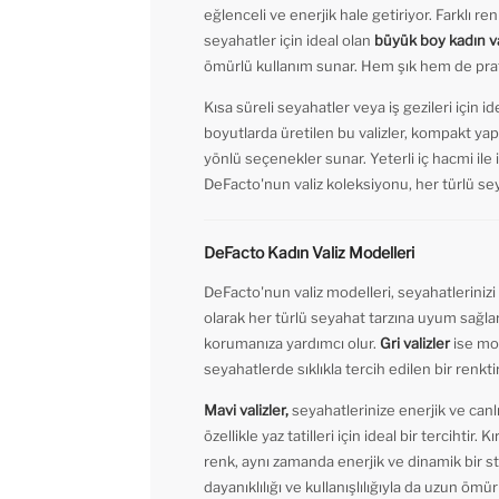
eğlenceli ve enerjik hale getiriyor. Farklı 
seyahatler için ideal olan
büyük boy kadın va
ömürlü kullanım sunar. Hem şık hem de pratik 
Kısa süreli seyahatler veya iş gezileri için
boyutlarda üretilen bu valizler, kompakt yapıs
yönlü seçenekler sunar. Yeterli iç hacmi ile ih
DeFacto'nun valiz koleksiyonu, her türlü sey
DeFacto Kadın Valiz Modelleri
DeFacto'nun valiz modelleri, seyahatleriniz
olarak her türlü seyahat tarzına uyum sağlar
korumanıza yardımcı olur.
Gri valizler
ise mo
seyahatlerde sıklıkla tercih edilen bir renkti
Mavi valizler,
seyahatlerinize enerjik ve can
özellikle yaz tatilleri için ideal bir tercihti
renk, aynı zamanda enerjik ve dinamik bir st
dayanıklılığı ve kullanışlılığıyla da uzun ömü