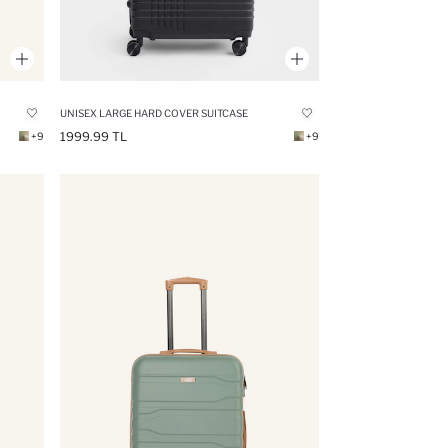
UNISEX LARGE HARD COVER SUITCASE
1999.99 TL
+9
+9