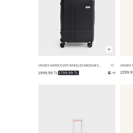
UNISEX HARDCOVER WHEELED MEDIUM SUITCASE
2299.9
1999.99 TL
1799.99 TL
+9