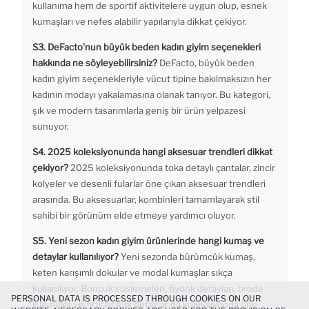
kullanıma hem de sportif aktivitelere uygun olup, esnek
kumaşları ve nefes alabilir yapılarıyla dikkat çekiyor.
S3. DeFacto'nun büyük beden kadın giyim seçenekleri
hakkında ne söyleyebilirsiniz?
DeFacto, büyük beden
kadın giyim seçenekleriyle vücut tipine bakılmaksızın her
kadının modayı yakalamasına olanak tanıyor. Bu kategori,
şık ve modern tasarımlarla geniş bir ürün yelpazesi
sunuyor.
S4. 2025 koleksiyonunda hangi aksesuar trendleri dikkat
çekiyor?
2025 koleksiyonunda toka detaylı çantalar, zincir
kolyeler ve desenli fularlar öne çıkan aksesuar trendleri
arasında. Bu aksesuarlar, kombinleri tamamlayarak stil
sahibi bir görünüm elde etmeye yardımcı oluyor.
S5. Yeni sezon kadın giyim ürünlerinde hangi kumaş ve
detaylar kullanılıyor?
Yeni sezonda bürümcük kumaş,
keten karışımlı dokular ve modal kumaşlar sıkça
kullanılıyor. Boncuk süslemeleri, fiyonk detayları, brode
PERSONAL DATA IS PROCESSED THROUGH COOKIES ON OUR
işlemeler ve fırfırlar gibi detaylar da koleksiyonda öne