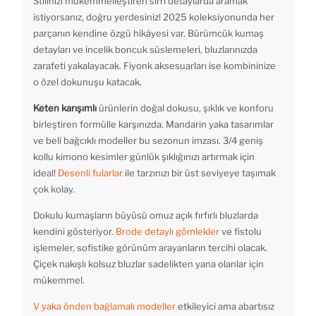
Stilinizi mükemmelleştiren sırrı detaylarda aramak
istiyorsanız, doğru yerdesiniz! 2025 koleksiyonunda her
parçanın kendine özgü hikâyesi var. Bürümcük kumaş
detayları ve incelik boncuk süslemeleri, bluzlarınızda
zarafeti yakalayacak. Fiyonk aksesuarları ise kombininize
o özel dokunuşu katacak.
Keten karışımlı
ürünlerin doğal dokusu, şıklık ve konforu
birleştiren formülle karşınızda. Mandarin yaka tasarımlar
ve beli bağcıklı modeller bu sezonun imzası. 3/4 geniş
kollu kimono kesimler günlük şıklığınızı artırmak için
ideal!
Desenli fularlar
ile tarzınızı bir üst seviyeye taşımak
çok kolay.
Dokulu kumaşların büyüsü omuz açık fırfırlı bluzlarda
kendini gösteriyor.
Brode detaylı gömlekler
ve fistolu
işlemeler, sofistike görünüm arayanların tercihi olacak.
Çiçek nakışlı kolsuz bluzlar sadelikten yana olanlar için
mükemmel.
V yaka önden bağlamalı modeller
etkileyici ama abartısız