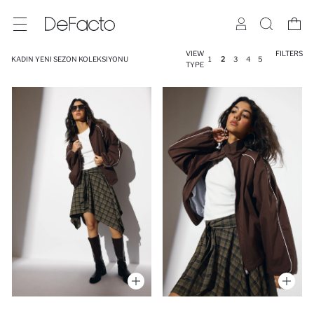
VIEW
FILTERS
KADIN YENI SEZON KOLEKSIYONU
1
2
3
4
5
TYPE