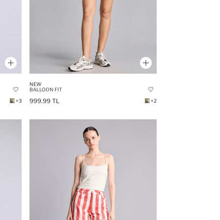
NEW
BALLOON FIT
999.99 TL
+3
+2