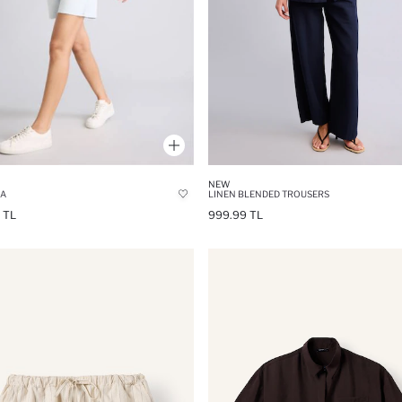
NEW
A
LINEN BLENDED TROUSERS
 TL
999.99 TL