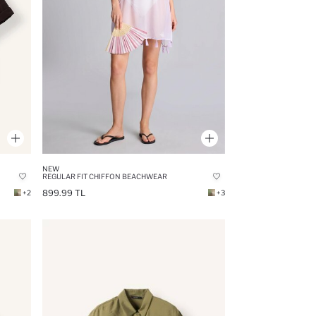
NEW
REGULAR FIT CHIFFON BEACHWEAR
899.99 TL
+2
+3