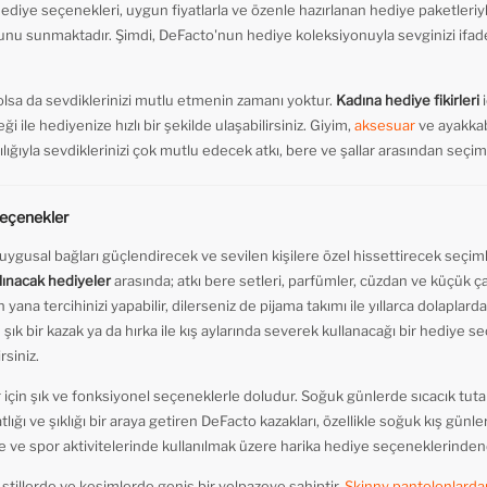
iye seçenekleri, uygun fiyatlarla ve özenle hazırlanan hediye paketleriyle
u sunmaktadır. Şimdi, DeFacto'nun hediye koleksiyonuyla sevginizi ifad
 olsa da sevdiklerinizi mutlu etmenin zamanı yoktur.
Kadına hediye fikirleri
i
i ile hediyenize hızlı bir şekilde ulaşabilirsiniz. Giyim,
aksesuar
ve ayakkabı
lılığıyla sevdiklerinizi çok mutlu edecek atkı, bere ve şallar arasından seçimi
Seçenekler
duygusal bağları güçlendirecek ve sevilen kişilere özel hissettirecek seçi
lınacak hediyeler
arasında; atkı bere setleri, parfümler, cüzdan ve küçük ça
 yana tercihinizi yapabilir, dilerseniz de pijama takımı ile yıllarca dolaplard
 şık bir kazak ya da hırka ile kış aylarında severek kullanacağı bir hediye se
rsiniz.
için şık ve fonksiyonel seçeneklerle doludur. Soğuk günlerde sıcacık tutan k
ğı ve şıklığı bir araya getiren DeFacto kazakları, özellikle soğuk kış günlerind
e ve spor aktivitelerinde kullanılmak üzere harika hediye seçeneklerindend
stillerde ve kesimlerde geniş bir yelpazeye sahiptir.
Skinny pantolonlarda