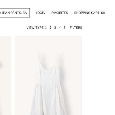
LOGIN
FAVORITES
SHOPPING CART
(0)
VIEW TYPE
1
2
3
4
5
FILTERS