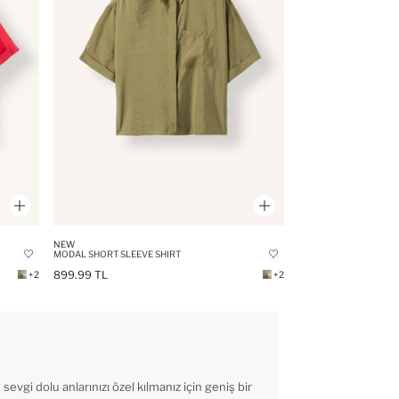
NEW
MODAL SHORT SLEEVE SHIRT
899.99 TL
+2
+2
evgi dolu anlarınızı özel kılmanız için geniş bir