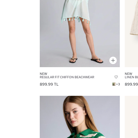
NEW
NEW
REGULAR FIT CHIFFON BEACHWEAR
LINEN B
899.99 TL
899.99
+3