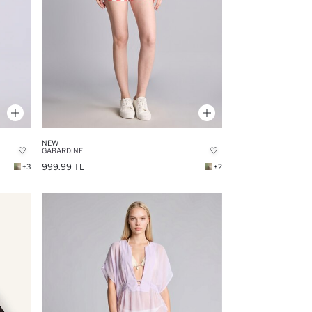
NEW
GABARDINE
999.99 TL
+3
+2