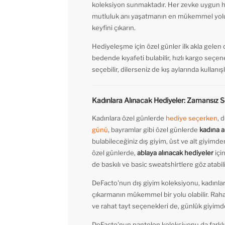
koleksiyon sunmaktadır. Her zevke uygun hed
mutluluk anı yaşatmanın en mükemmel yolun
keyfini çıkarın.
Hediyeleşme için özel günler ilk akla gelen
bedende kıyafeti bulabilir, hızlı kargo seçeneğ
seçebilir, dilerseniz de kış aylarında kullanış
Kadınlara Alınacak Hediyeler: Zamansız 
Kadınlara özel günlerde
hediye seçerken
, 
günü
, bayramlar gibi özel günlerde
kadına a
bulabileceğiniz dış giyim, üst ve alt giyimden
özel günlerde,
ablaya alınacak hediyeler
için
de baskılı ve basic sweatshirtlere göz atabili
DeFacto'nun dış giyim koleksiyonu, kadınlar 
çıkarmanın mükemmel bir yolu olabilir. Rahatlı
ve rahat tayt seçenekleri de, günlük giyimd
DeFacto'nun pantolon koleksiyonu da farklı 