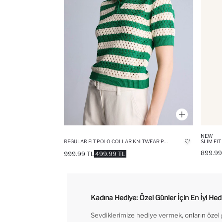
NEW
REGULAR FIT POLO COLLAR KNITWEAR PULLOVER
SLIM FI
899.99
999.99 TL
499.99 TL
Kadına Hediye: Özel Günler İçin En İyi Hediy
Sevdiklerimize hediye vermek, onların özel gü