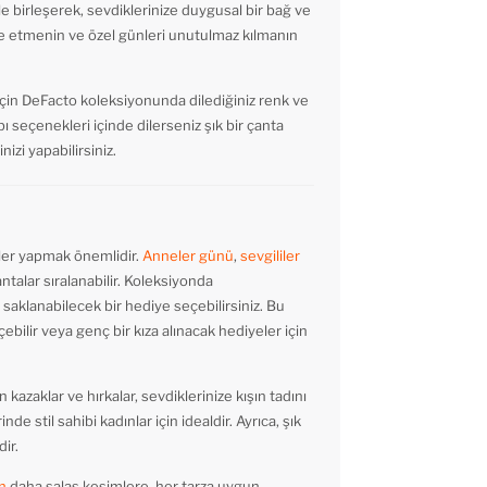
 birleşerek, sevdiklerinize duygusal bir bağ ve
e etmenin ve özel günleri unutulmaz kılmanın
çin DeFacto koleksiyonunda dilediğiniz renk ve
 seçenekleri içinde dilerseniz şık bir çanta
nizi yapabilirsiniz.
mler yapmak önemlidir.
Anneler günü
,
sevgililer
ntalar sıralanabilir. Koleksiyonda
a saklanabilecek bir hediye seçebilirsiniz. Bu
çebilir veya genç bir kıza alınacak hediyeler için
azaklar ve hırkalar, sevdiklerinize kışın tadını
e stil sahibi kadınlar için idealdir. Ayrıca, şık
ir.
n
daha salaş kesimlere, her tarza uygun