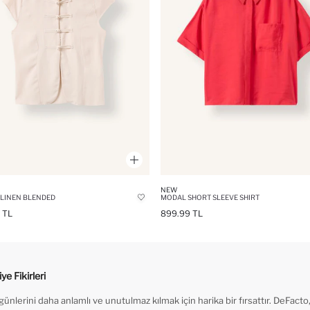
NEW
T LINEN BLENDED
MODAL SHORT SLEEVE SHIRT
 TL
899.99 TL
e Fikirleri
nlerini daha anlamlı ve unutulmaz kılmak için harika bir fırsattır. DeFacto, s