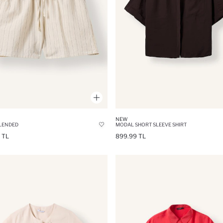
NEW
LENDED
MODAL SHORT SLEEVE SHIRT
 TL
899.99 TL