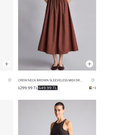
CREW NECK BROWN SLEEVELESS MIDI DRESS
1299.99 TL
649.99 TL
+1