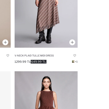
V-NECK PLAID TULLE MIDI DRESS
1299.99 TL
649.99 TL
+1