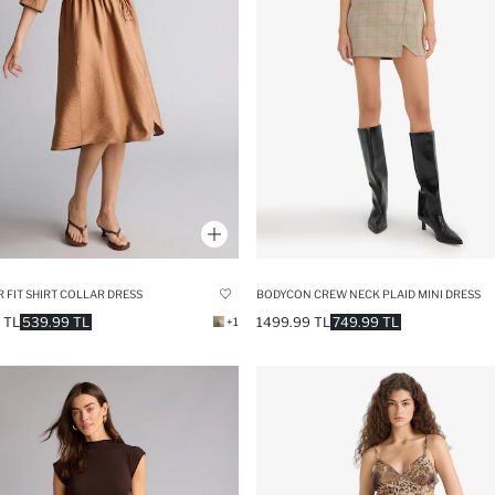
 FIT SHIRT COLLAR DRESS
BODYCON CREW NECK PLAID MINI DRESS
 TL
539.99 TL
1499.99 TL
749.99 TL
+1