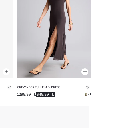
CREW NECK TULLE MIDI DRESS
1299.99 TL
649.99 TL
+1