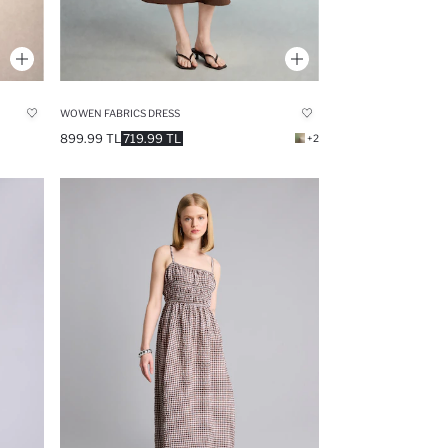
WOWEN FABRICS DRESS
899.99 TL
719.99 TL
+2