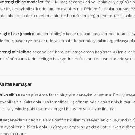
verengi elbise modelleri
farklı kumaş seçenekleri ve kesimleriyle günün bir
r ve taş detaylı bilekliklerle tamamlayabilirsiniz. Dökümlü kalıplar hareke
rda taba tonlu deri ceketlerle birlikte bu ürünleri değerlendirebilir, ilkba
ngi elbise (maxi)
modellerini bileğe kadar uzanan parçaları ince topuklu ay
etlerinde, akşam yemeklerinde ya da sahil kenarında yapılan organizasyonlar
rengi mini elbise
seçenekleri hareketli parçalardan hoşlanan kullanıcılar iç
rı ürünün karakterini belirgin hale getirir. Hafta sonu buluşmalarında ya da
aliteli Kumaşlar
riko elbise
serin günlerde ferah bir giyim deneyimi oluşturur. Fitilli yüzey
ebilirsiniz. Kalın dokulu alternatifler kış döneminde sıcak bir his bırakır
kisi sayesinde gold takılarla dengeli bir uyum yakalayabilirsiniz.
se
seçenekleri sıcak havalarda hafif bir kullanım isteyenler için uygundur. Kı
ayabilirsiniz. Kırışık dokulu yüzeyler doğal bir geçiş oluştururken düğmeli
asında bulunur.