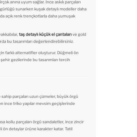
çok anına uyum sağlar. İnce askılı parçaları
t özgürlüğü sunarken kuşak detaylı modeller daha
harda açık renk trençkotlarla daha yumuşak
akkabılar,
taş detaylı küçük el çantaları
ve gold
da bu tasarımları değerlendirebilirsiniz.
in farklı alternatifler oluşturur. Düğmeli ön
 şehir gezilerinde bu tasarımları tercih
e sahip parçaları uzun çizmeler, büyük örgü
ken ince triko yapılar mevsim geçişlerinde
sa kollu parçaları örgü sandaletler, ince zincir
 ön detaylar ürüne karakter katar. Tatil