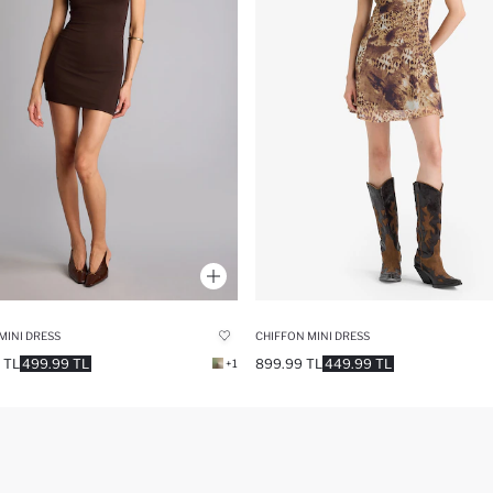
MINI DRESS
CHIFFON MINI DRESS
 TL
499.99 TL
899.99 TL
449.99 TL
+1