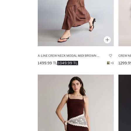
A-LINE CREW NECK MODAL MIDI BROWN DRESS
1499.99 TL
1049.99 TL
1299.9
+1