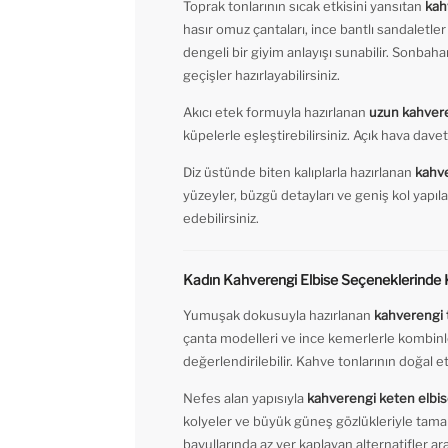
Toprak tonlarının sıcak etkisini yansıtan
kah
hasır omuz çantaları, ince bantlı sandaletle
dengeli bir giyim anlayışı sunabilir. Sonbaha
geçişler hazırlayabilirsiniz.
Akıcı etek formuyla hazırlanan
uzun kahvere
küpelerle eşleştirebilirsiniz. Açık hava dav
Diz üstünde biten kalıplarla hazırlanan
kahve
yüzeyler, büzgü detayları ve geniş kol yapıla
edebilirsiniz.
Kadın Kahverengi Elbise Seçeneklerinde K
Yumuşak dokusuyla hazırlanan
kahverengi t
çanta modelleri ve ince kemerlerle kombinley
değerlendirilebilir. Kahve tonlarının doğal et
Nefes alan yapısıyla
kahverengi keten elbi
kolyeler ve büyük güneş gözlükleriyle tamaml
bavullarında az yer kaplayan alternatifler ar