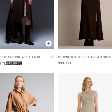
ASYMMETRIC HEART COLLAR TULLE MIDI DRESS
CREW NECK SLIT LONG SLEEVE MIDI DRESS
999.99 TL
9 TL
649.99 TL