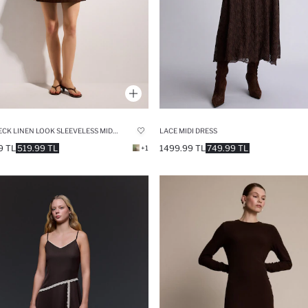
CREW NECK LINEN LOOK SLEEVELESS MIDI DRESS
LACE MIDI DRESS
9 TL
519.99 TL
1499.99 TL
749.99 TL
+1