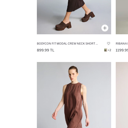
BODYCON FIT MODAL CREW NECK SHORT SLEEVE MAXI DRESS
RIBANA 
899.99 TL
1199.9
+2