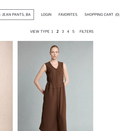
LOGIN
FAVORITES
SHOPPING CART
(0)
VIEW TYPE
1
2
3
4
5
FILTERS