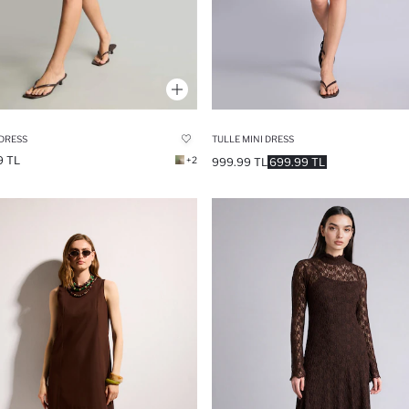
DRESS
TULLE MINI DRESS
9 TL
+2
999.99 TL
699.99 TL