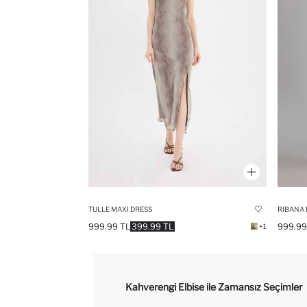
TULLE MAXI DRESS
RIBANA 
999.99 TL
399.99 TL
999.99
+1
Kahverengi Elbise ile Zamansız Seçimler