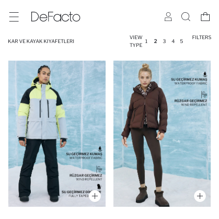
VIEW
FILTERS
KAR VE KAYAK KIYAFETLERI
1
2
3
4
5
TYPE