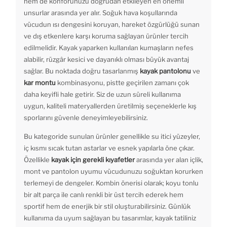
hem de konforunuzu doğrudan etkileyen en önemli
unsurlar arasında yer alır. Soğuk hava koşullarında
vücudun ısı dengesini koruyan, hareket özgürlüğü sunan
ve dış etkenlere karşı koruma sağlayan ürünler tercih
edilmelidir. Kayak yaparken kullanılan kumaşların nefes
alabilir, rüzgâr kesici ve dayanıklı olması büyük avantaj
sağlar. Bu noktada doğru tasarlanmış
kayak pantolonu
ve
kar montu
kombinasyonu, pistte geçirilen zamanı çok
daha keyifli hale getirir. Siz de uzun süreli kullanıma
uygun, kaliteli materyallerden üretilmiş seçeneklerle kış
sporlarını güvenle deneyimleyebilirsiniz.
Bu kategoride sunulan ürünler genellikle su itici yüzeyler,
iç kısmı sıcak tutan astarlar ve esnek yapılarla öne çıkar.
Özellikle
kayak için gerekli kıyafetler
arasında yer alan içlik,
mont ve pantolon uyumu vücudunuzu soğuktan korurken
terlemeyi de dengeler. Kombin önerisi olarak; koyu tonlu
bir alt parça ile canlı renkli bir üst tercih ederek hem
sportif hem de enerjik bir stil oluşturabilirsiniz. Günlük
kullanıma da uyum sağlayan bu tasarımlar, kayak tatiliniz