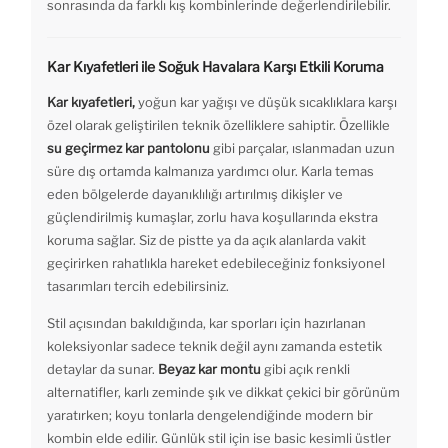
sonrasında da farklı kış kombinlerinde değerlendirilebilir.
Kar Kıyafetleri ile Soğuk Havalara Karşı Etkili Koruma
Kar kıyafetleri,
yoğun kar yağışı ve düşük sıcaklıklara karşı
özel olarak geliştirilen teknik özelliklere sahiptir. Özellikle
su geçirmez kar pantolonu
gibi parçalar, ıslanmadan uzun
süre dış ortamda kalmanıza yardımcı olur. Karla temas
eden bölgelerde dayanıklılığı artırılmış dikişler ve
güçlendirilmiş kumaşlar, zorlu hava koşullarında ekstra
koruma sağlar. Siz de pistte ya da açık alanlarda vakit
geçirirken rahatlıkla hareket edebileceğiniz fonksiyonel
tasarımları tercih edebilirsiniz.
Stil açısından bakıldığında, kar sporları için hazırlanan
koleksiyonlar sadece teknik değil aynı zamanda estetik
detaylar da sunar.
Beyaz kar montu
gibi açık renkli
alternatifler, karlı zeminde şık ve dikkat çekici bir görünüm
yaratırken; koyu tonlarla dengelendiğinde modern bir
kombin elde edilir. Günlük stil için ise basic kesimli üstler