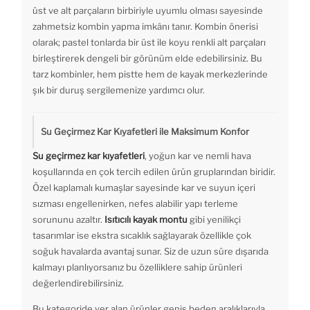
üst ve alt parçaların birbiriyle uyumlu olması sayesinde
zahmetsiz kombin yapma imkânı tanır. Kombin önerisi
olarak; pastel tonlarda bir üst ile koyu renkli alt parçaları
birleştirerek dengeli bir görünüm elde edebilirsiniz. Bu
tarz kombinler, hem pistte hem de kayak merkezlerinde
şık bir duruş sergilemenize yardımcı olur.
Su Geçirmez Kar Kıyafetleri ile Maksimum Konfor
Su geçirmez kar kıyafetleri
, yoğun kar ve nemli hava
koşullarında en çok tercih edilen ürün gruplarından biridir.
Özel kaplamalı kumaşlar sayesinde kar ve suyun içeri
sızması engellenirken, nefes alabilir yapı terleme
sorununu azaltır.
Isıtıcılı kayak montu
gibi yenilikçi
tasarımlar ise ekstra sıcaklık sağlayarak özellikle çok
soğuk havalarda avantaj sunar. Siz de uzun süre dışarıda
kalmayı planlıyorsanız bu özelliklere sahip ürünleri
değerlendirebilirsiniz.
Bu kategoride yer alan ürünler geniş beden aralıklarıyla