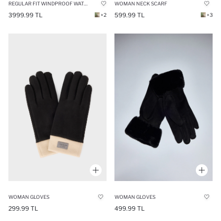
REGULAR FIT WINDPROOF WATERPROOF USB HEATED PUFFER JACKET
WOMAN NECK SCARF
3999.99 TL
599.99 TL
+2
+3
WOMAN GLOVES
WOMAN GLOVES
299.99 TL
499.99 TL