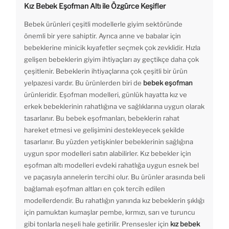
Kız Bebek Eşofman Altı ile Özgürce Keşifler
Bebek ürünleri çeşitli modellerle giyim sektöründe
önemli bir yere sahiptir. Ayrıca anne ve babalar için
bebeklerine minicik kıyafetler seçmek çok zevklidir. Hızla
gelişen bebeklerin giyim ihtiyaçları ay geçtikçe daha çok
çeşitlenir. Bebeklerin ihtiyaçlarına çok çeşitli bir ürün
yelpazesi vardır. Bu ürünlerden biri de
bebek eşofman
ürünleridir. Eşofman modelleri, günlük hayatta kız ve
erkek bebeklerinin rahatlığına ve sağlıklarına uygun olarak
tasarlanır. Bu bebek eşofmanları, bebeklerin rahat
hareket etmesi ve gelişimini destekleyecek şekilde
tasarlanır. Bu yüzden yetişkinler bebeklerinin sağlığına
uygun spor modelleri satın alabilirler. Kız bebekler için
eşofman altı modelleri evdeki rahatlığa uygun esnek bel
ve paçasıyla annelerin tercihi olur. Bu ürünler arasında beli
bağlamalı eşofman altları en çok tercih edilen
modellerdendir. Bu rahatlığın yanında kız bebeklerin şıklığı
için pamuktan kumaşlar pembe, kırmızı, sarı ve turuncu
gibi tonlarla neşeli hale getirilir. Prensesler için
kız bebek