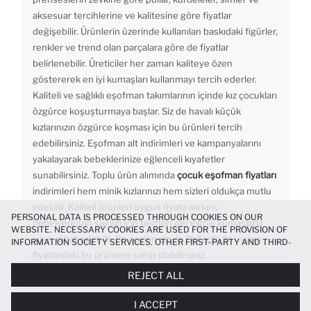
aksesuar tercihlerine ve kalitesine göre fiyatlar
değişebilir. Ürünlerin üzerinde kullanılan baskıdaki figürler,
renkler ve trend olan parçalara göre de fiyatlar
belirlenebilir. Üreticiler her zaman kaliteye özen
göstererek en iyi kumaşları kullanmayı tercih ederler.
Kaliteli ve sağlıklı eşofman takımlarının içinde kız çocukları
özgürce koşuşturmaya başlar. Siz de havalı küçük
kızlarınızın özgürce koşması için bu ürünleri tercih
edebilirsiniz. Eşofman alt indirimleri ve kampanyalarını
yakalayarak bebeklerinize eğlenceli kıyafetler
sunabilirsiniz. Toplu ürün alımında
çocuk eşofman fiyatları
indirimleri hem minik kızlarınızı hem sizleri oldukça mutlu
edebilir. Kaliteli ürünleri uygun fiyata alırken,
PERSONAL DATA IS PROCESSED THROUGH COOKIES ON OUR
bebeklerinizin sağlığı için testten geçirilmiş kumaşlarla
WEBSITE. NECESSARY COOKIES ARE USED FOR THE PROVISION OF
içiniz rahat edebilir. Bu açıdan siz de DeFacto ile uygun
INFORMATION SOCIETY SERVICES. OTHER FIRST-PARTY AND THIRD-
PARTY COOKIES ARE USED, ON A LIMITED BASIS, TO PROVIDE YOU
fiyatlardaki bu ürünlere sahip olabilirsiniz.
WITH A BETTER SHOPPING EXPERIENCE, TO MAKE OUR WEBSITE
REJECT ALL
MORE FUNCTIONAL AND PERSONALIZED, AND—IF YOU GIVE YOUR
EXPLICIT CONSENT—TO CARRY OUT MARKETING ACTIVITIES
I ACCEPT
TAILORED TO YOU. YOU CAN MANAGE YOUR COOKIE PREFERENCES
HOME PAGE
KIZ BEBEK
GIYIM
ALT GIYIM
EŞOFMAN ALTI