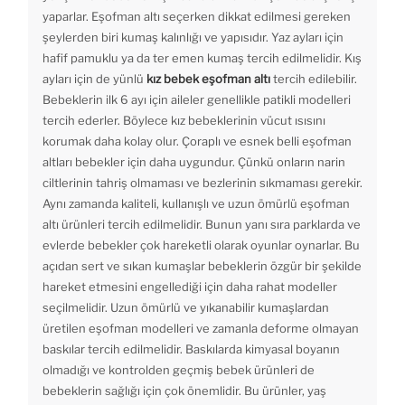
yaparlar. Eşofman altı seçerken dikkat edilmesi gereken
şeylerden biri kumaş kalınlığı ve yapısıdır. Yaz ayları için
hafif pamuklu ya da ter emen kumaş tercih edilmelidir. Kış
ayları için de yünlü
kız bebek eşofman altı
tercih edilebilir.
Bebeklerin ilk 6 ayı için aileler genellikle patikli modelleri
tercih ederler. Böylece kız bebeklerinin vücut ısısını
korumak daha kolay olur. Çoraplı ve esnek belli eşofman
altları bebekler için daha uygundur. Çünkü onların narin
ciltlerinin tahriş olmaması ve bezlerinin sıkmaması gerekir.
Aynı zamanda kaliteli, kullanışlı ve uzun ömürlü eşofman
altı ürünleri tercih edilmelidir. Bunun yanı sıra parklarda ve
evlerde bebekler çok hareketli olarak oyunlar oynarlar. Bu
açıdan sert ve sıkan kumaşlar bebeklerin özgür bir şekilde
hareket etmesini engellediği için daha rahat modeller
seçilmelidir. Uzun ömürlü ve yıkanabilir kumaşlardan
üretilen eşofman modelleri ve zamanla deforme olmayan
baskılar tercih edilmelidir. Baskılarda kimyasal boyanın
olmadığı ve kontrolden geçmiş bebek ürünleri de
bebeklerin sağlığı için çok önemlidir. Bu ürünler, yaş