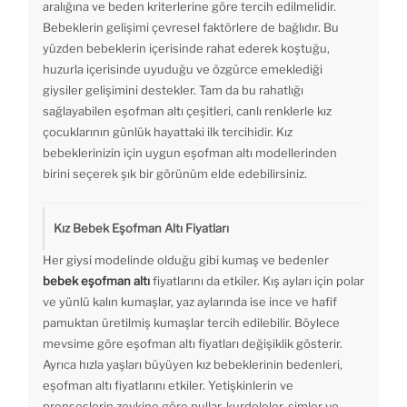
aralığına ve beden kriterlerine göre tercih edilmelidir.
Bebeklerin gelişimi çevresel faktörlere de bağlıdır. Bu
yüzden bebeklerin içerisinde rahat ederek koştuğu,
huzurla içerisinde uyuduğu ve özgürce emeklediği
giysiler gelişimini destekler. Tam da bu rahatlığı
sağlayabilen eşofman altı çeşitleri, canlı renklerle kız
çocuklarının günlük hayattaki ilk tercihidir. Kız
bebeklerinizin için uygun eşofman altı modellerinden
birini seçerek şık bir görünüm elde edebilirsiniz.
Kız Bebek Eşofman Altı Fiyatları
Her giysi modelinde olduğu gibi kumaş ve bedenler
bebek eşofman altı
fiyatlarını da etkiler. Kış ayları için polar
ve yünlü kalın kumaşlar, yaz aylarında ise ince ve hafif
pamuktan üretilmiş kumaşlar tercih edilebilir. Böylece
mevsime göre eşofman altı fiyatları değişiklik gösterir.
Ayrıca hızla yaşları büyüyen kız bebeklerinin bedenleri,
eşofman altı fiyatlarını etkiler. Yetişkinlerin ve
prenseslerin zevkine göre pullar, kurdeleler, simler ve