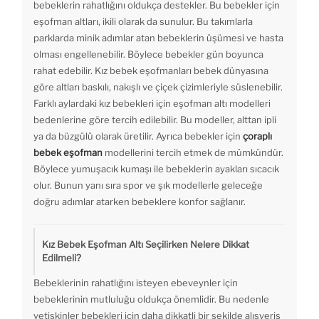
bebeklerin rahatlığını oldukça destekler. Bu bebekler için
eşofman altları, ikili olarak da sunulur. Bu takımlarla
parklarda minik adımlar atan bebeklerin üşümesi ve hasta
olması engellenebilir. Böylece bebekler gün boyunca
rahat edebilir. Kız bebek eşofmanları bebek dünyasına
göre altları baskılı, nakışlı ve çiçek çizimleriyle süslenebilir.
Farklı aylardaki kız bebekleri için eşofman altı modelleri
bedenlerine göre tercih edilebilir. Bu modeller, alttan ipli
ya da büzgülü olarak üretilir. Ayrıca bebekler için
çoraplı
bebek eşofman
modellerini tercih etmek de mümkündür.
Böylece yumuşacık kumaşı ile bebeklerin ayakları sıcacık
olur. Bunun yanı sıra spor ve şık modellerle geleceğe
doğru adımlar atarken bebeklere konfor sağlanır.
Kız Bebek Eşofman Altı Seçilirken Nelere Dikkat
Edilmeli?
Bebeklerinin rahatlığını isteyen ebeveynler için
bebeklerinin mutluluğu oldukça önemlidir. Bu nedenle
yetişkinler bebekleri için daha dikkatli bir şekilde alışveriş