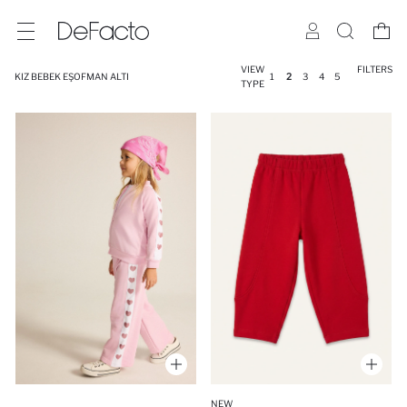
VIEW
FILTERS
KIZ BEBEK EŞOFMAN ALTI
1
2
3
4
5
TYPE
NEW