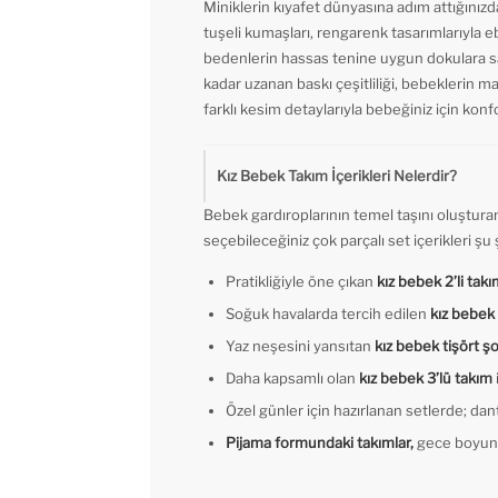
Miniklerin kıyafet dünyasına adım attığınızd
tuşeli kumaşları, rengarenk tasarımlarıyla e
bedenlerin hassas tenine uygun dokulara sahi
kadar uzanan baskı çeşitliliği, bebeklerin m
farklı kesim detaylarıyla bebeğiniz için konfo
Kız Bebek Takım İçerikleri Nelerdir?
Bebek gardıroplarının temel taşını oluşturan
seçebileceğiniz çok parçalı set içerikleri şu ş
Pratikliğiyle öne çıkan
kız bebek 2’li tak
Soğuk havalarda tercih edilen
kız bebek
Yaz neşesini yansıtan
kız bebek tişört ş
Daha kapsamlı olan
kız bebek 3’lü takım
Özel günler için hazırlanan setlerde; dante
Pijama formundaki takımlar,
gece boyunca 