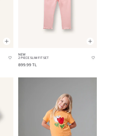
NEW
2 PIECE SLIM FIT SET
899.99 TL