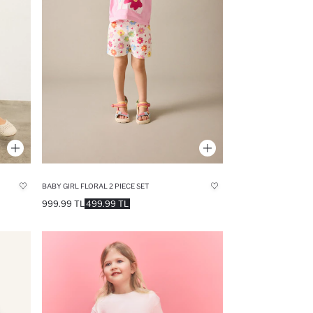
BABY GIRL FLORAL 2 PIECE SET
999.99 TL
499.99 TL