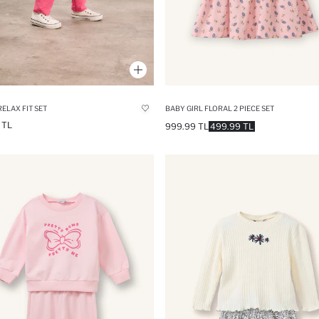
RELAX FIT SET
BABY GIRL FLORAL 2 PIECE SET
 TL
999.99 TL
499.99 TL