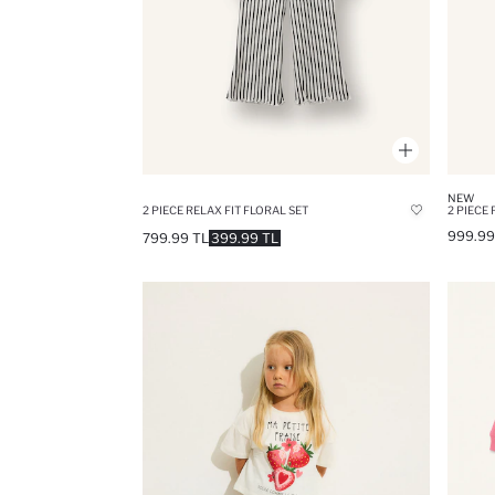
NEW
2 PIECE RELAX FIT FLORAL SET
2 PIECE 
999.99
799.99 TL
399.99 TL