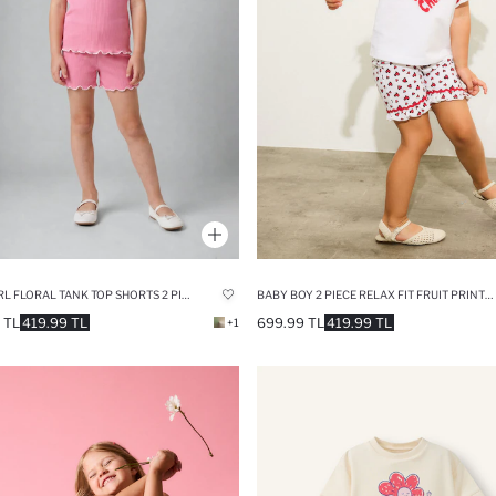
BABY GIRL FLORAL TANK TOP SHORTS 2 PIECE SET
BABY BOY 2 PIECE RELAX FIT FRUIT PRINTED SET
 TL
419.99 TL
699.99 TL
419.99 TL
+1