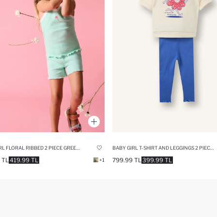
BABY GIRL FLORAL RIBBED 2 PIECE GREEN SET
BABY GIRL T-SHIRT AND LEGGINGS 2 PIECE SET
 TL
419.99 TL
799.99 TL
399.99 TL
+1