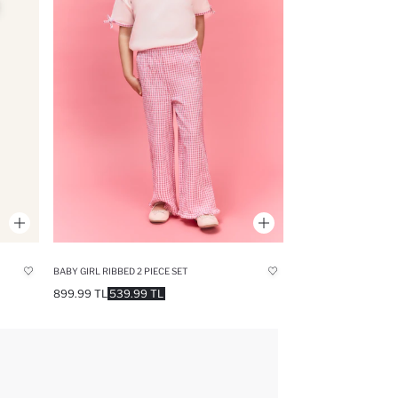
BABY GIRL RIBBED 2 PIECE SET
899.99 TL
539.99 TL