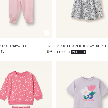
RELAX FIT ANIMAL SET
BABY GIRL FLORAL RIBBED CAMISOLE 2 PIECE SET
 TL
+1
999.99 TL
399.99 TL