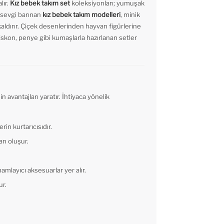
lır.
Kız bebek takım set
koleksiyonları; yumuşak
a sevgi barınan
kız bebek takım modelleri
, minik
kaldırır. Çiçek desenlerinden hayvan figürlerine
viskon, penye gibi kumaşlarla hazırlanan setler
avantajları yaratır. İhtiyaca yönelik
in kurtarıcısıdır.
an oluşur.
amlayıcı aksesuarlar yer alır.
ur.