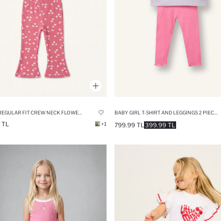
2 PIECE REGULAR FIT CREW NECK FLOWER SET
BABY GIRL T-SHIRT AND LEGGINGS 2 PIECE SET
 TL
+1
799.99 TL
399.99 TL