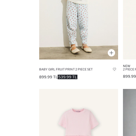
NEW
BABY GIRL FRUIT PRINT 2 PIECE SET
899.99
899.99 TL
539.99 TL