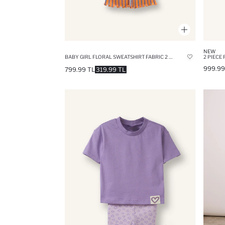
NEW
BABY GIRL FLORAL SWEATSHIRT FABRIC 2 PIECE SET
2 PIECE 
999.99
799.99 TL
319.99 TL