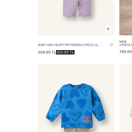
NEW
BABY GIRL HEART PATTERNED 2 PIECE LILAC SET
2 PIECE 
799.99
599.99 TL
419.99 TL