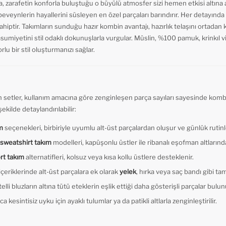
a, zarafetin konforla buluştuğu o büyülü atmosfer sizi hemen etkisi altına a
beveynlerin hayallerini süsleyen en özel parçaları barındırır. Her detayınd
ptir. Takımların sunduğu hazır kombin avantajı, hazırlık telaşını ortadan 
asumiyetini stil odaklı dokunuşlarla vurgular. Müslin, %100 pamuk, krinkıl 
rlu bir stil oluşturmanızı sağlar.
 setler, kullanım amacına göre zenginleşen parça sayıları sayesinde kombin 
ekilde detaylandırılabilir:
ım
seçenekleri, birbiriyle uyumlu alt-üst parçalardan oluşur ve günlük rutinler
 sweatshirt takım
modelleri, kapüşonlu üstler ile ribanalı eşofman altlarınd
ort takım
alternatifleri, kolsuz veya kısa kollu üstlere desteklenir.
içeriklerinde alt-üst parçalara ek olarak
yelek
, hırka veya saç bandı gibi tam
lli bluzların altına tütü eteklerin eşlik ettiği daha gösterişli parçalar bulun
kesintisiz uyku için ayaklı tulumlar ya da patikli altlarla zenginleştirilir.