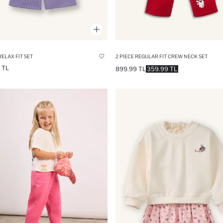
RELAX FIT SET
2 PIECE REGULAR FIT CREW NECK SET
 TL
899.99 TL
359.99 TL