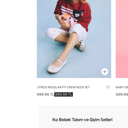
2 PIECE REGULAR FIT CREW NECK SET
999.99 TL
399.99 TL
599.99
Kız Bebek Takım ve Giyim Setleri