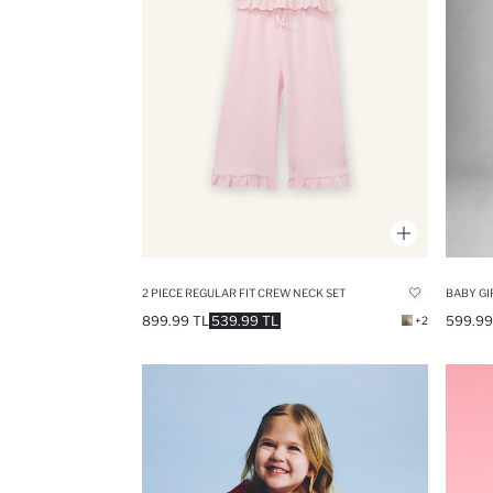
2 PIECE REGULAR FIT CREW NECK SET
899.99 TL
539.99 TL
599.99
+2