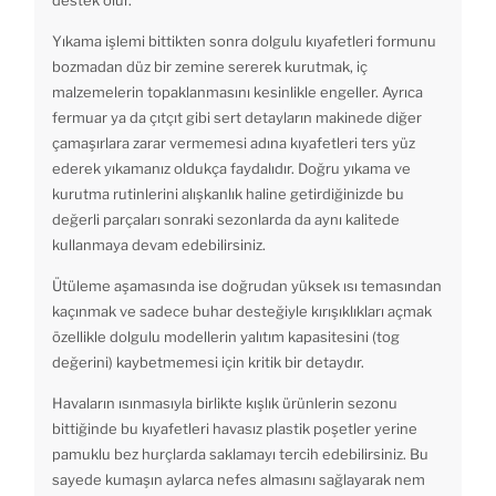
destek olur.
Yıkama işlemi bittikten sonra dolgulu kıyafetleri formunu
bozmadan düz bir zemine sererek kurutmak, iç
malzemelerin topaklanmasını kesinlikle engeller. Ayrıca
fermuar ya da çıtçıt gibi sert detayların makinede diğer
çamaşırlara zarar vermemesi adına kıyafetleri ters yüz
ederek yıkamanız oldukça faydalıdır. Doğru yıkama ve
kurutma rutinlerini alışkanlık haline getirdiğinizde bu
değerli parçaları sonraki sezonlarda da aynı kalitede
kullanmaya devam edebilirsiniz.
Ütüleme aşamasında ise doğrudan yüksek ısı temasından
kaçınmak ve sadece buhar desteğiyle kırışıklıkları açmak
özellikle dolgulu modellerin yalıtım kapasitesini (tog
değerini) kaybetmemesi için kritik bir detaydır.
Havaların ısınmasıyla birlikte kışlık ürünlerin sezonu
bittiğinde bu kıyafetleri havasız plastik poşetler yerine
pamuklu bez hurçlarda saklamayı tercih edebilirsiniz. Bu
sayede kumaşın aylarca nefes almasını sağlayarak nem