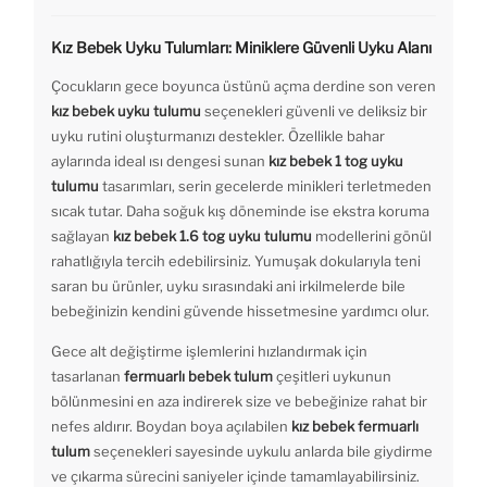
Kız Bebek Uyku Tulumları: Miniklere Güvenli Uyku Alanı
Çocukların gece boyunca üstünü açma derdine son veren
kız bebek uyku tulumu
seçenekleri güvenli ve deliksiz bir
uyku rutini oluşturmanızı destekler. Özellikle bahar
aylarında ideal ısı dengesi sunan
kız bebek 1 tog uyku
tulumu
tasarımları, serin gecelerde minikleri terletmeden
sıcak tutar. Daha soğuk kış döneminde ise ekstra koruma
sağlayan
kız bebek 1.6 tog uyku tulumu
modellerini gönül
rahatlığıyla tercih edebilirsiniz. Yumuşak dokularıyla teni
saran bu ürünler, uyku sırasındaki ani irkilmelerde bile
bebeğinizin kendini güvende hissetmesine yardımcı olur.
Gece alt değiştirme işlemlerini hızlandırmak için
tasarlanan
fermuarlı bebek tulum
çeşitleri uykunun
bölünmesini en aza indirerek size ve bebeğinize rahat bir
nefes aldırır. Boydan boya açılabilen
kız bebek fermuarlı
tulum
seçenekleri sayesinde uykulu anlarda bile giydirme
ve çıkarma sürecini saniyeler içinde tamamlayabilirsiniz.