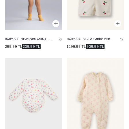
BABY GIRL NEWBORN ANIMAL PATTERNED CORDUROY SNAP BODYSUIT
BABY GIRL DENIM EMBROIDERED DENIM JUMPSUIT
299.99 TL
209.99 TL
1299.99 TL
909.99 TL