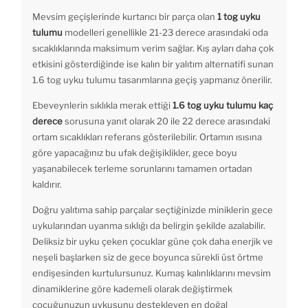
Mevsim geçişlerinde kurtarıcı bir parça olan
1 tog uyku
tulumu
modelleri genellikle 21-23 derece arasındaki oda
sıcaklıklarında maksimum verim sağlar. Kış ayları daha çok
etkisini gösterdiğinde ise kalın bir yalıtım alternatifi sunan
1.6 tog uyku tulumu tasarımlarına geçiş yapmanız önerilir.
Ebeveynlerin sıklıkla merak ettiği
1.6 tog uyku tulumu kaç
derece
sorusuna yanıt olarak 20 ile 22 derece arasındaki
ortam sıcaklıkları referans gösterilebilir. Ortamın ısısına
göre yapacağınız bu ufak değişiklikler, gece boyu
yaşanabilecek terleme sorunlarını tamamen ortadan
kaldırır.
Doğru yalıtıma sahip parçalar seçtiğinizde miniklerin gece
uykularından uyanma sıklığı da belirgin şekilde azalabilir.
Deliksiz bir uyku çeken çocuklar güne çok daha enerjik ve
neşeli başlarken siz de gece boyunca sürekli üst örtme
endişesinden kurtulursunuz. Kumaş kalınlıklarını mevsim
dinamiklerine göre kademeli olarak değiştirmek
çocuğunuzun uykusunu destekleyen en doğal