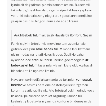
içinde alt değiştirme işlemini tamamlarsınız. Bu sevimli
takımları, güneşli havalarda geniş siperlikli hasır şapkalar
ve renkli fularlarla zenginleştirerek çocukların enerjisine
yakışan cıvıl cıvıl bir görünüm elde edebilirsiniz.
Askılı Bebek Tulumlar: Sıcak Havalarda Konforlu Seçim
Farklı iç giyim ürünleriyle mevsime tam uyumlu hale
getirebileceğiniz
askılı bebek tulum
modelleri, katmanlı
giyim modasına rahatlıkla eşlik eder. Özellikle bahar
aylarında ince fırfırlı bluzların üzerine geçireceğiniz
kız
bebek askılı tulum
tasarımlarıyla miniklere oldukça havalı
bir sokak stili oluşturabilirsiniz.
Havaların serinlediği akşamlarda bu takımları
yumuşacık
hırkalar
ve sevimli berelerle destekleyerek rüzgardan
korunma sağlayabilirsiniz. Aile fotoğraf çekimlerinde veya
kalabalık pikniklerde hareket özgürlüğü sunan bu
kesimler, şık detayların yanında konforlu bir deneyim de