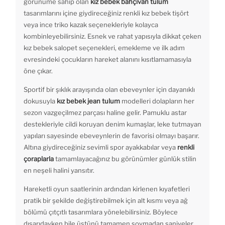
görünüme sahip olan
kız bebek bahçıvan tulum
tasarımlarını içine giydireceğiniz renkli kız bebek tişört
veya ince triko kazak seçenekleriyle kolayca
kombinleyebilirsiniz. Esnek ve rahat yapısıyla dikkat çeken
kız bebek salopet seçenekleri, emekleme ve ilk adım
evresindeki çocukların hareket alanını kısıtlamamasıyla
öne çıkar.
Sportif bir şıklık arayışında olan ebeveynler için dayanıklı
dokusuyla
kız bebek jean tulum
modelleri dolapların her
sezon vazgeçilmez parçası haline gelir. Pamuklu astar
destekleriyle cildi koruyan denim kumaşlar, leke tutmayan
yapıları sayesinde ebeveynlerin de favorisi olmayı başarır.
Altına giydireceğiniz sevimli spor ayakkabılar veya
renkli
çoraplarla
tamamlayacağınız bu görünümler günlük stilin
en neşeli halini yansıtır.
Hareketli oyun saatlerinin ardından kirlenen kıyafetleri
pratik bir şekilde değiştirebilmek için alt kısmı veya ağ
bölümü çıtçıtlı tasarımlara yönelebilirsiniz. Böylece
dışarıdayken bile üstünü tamamen soymadan saniyeler