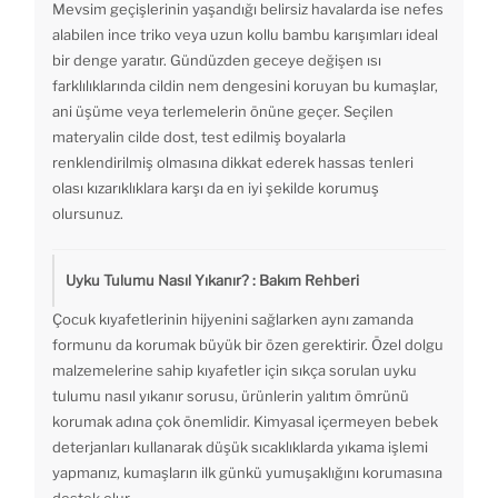
Mevsim geçişlerinin yaşandığı belirsiz havalarda ise nefes
alabilen ince triko veya uzun kollu bambu karışımları ideal
bir denge yaratır. Gündüzden geceye değişen ısı
farklılıklarında cildin nem dengesini koruyan bu kumaşlar,
ani üşüme veya terlemelerin önüne geçer. Seçilen
materyalin cilde dost, test edilmiş boyalarla
renklendirilmiş olmasına dikkat ederek hassas tenleri
olası kızarıklıklara karşı da en iyi şekilde korumuş
olursunuz.
Uyku Tulumu Nasıl Yıkanır? : Bakım Rehberi
Çocuk kıyafetlerinin hijyenini sağlarken aynı zamanda
formunu da korumak büyük bir özen gerektirir. Özel dolgu
malzemelerine sahip kıyafetler için sıkça sorulan uyku
tulumu nasıl yıkanır sorusu, ürünlerin yalıtım ömrünü
korumak adına çok önemlidir. Kimyasal içermeyen bebek
deterjanları kullanarak düşük sıcaklıklarda yıkama işlemi
yapmanız, kumaşların ilk günkü yumuşaklığını korumasına