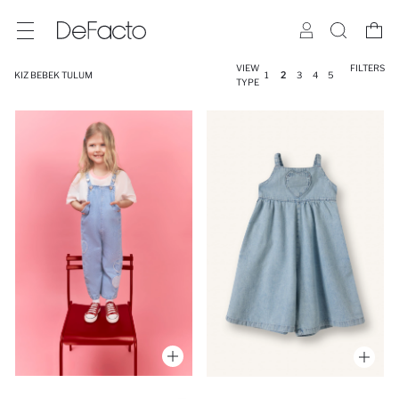
VIEW
FILTERS
KIZ BEBEK TULUM
1
2
3
4
5
TYPE