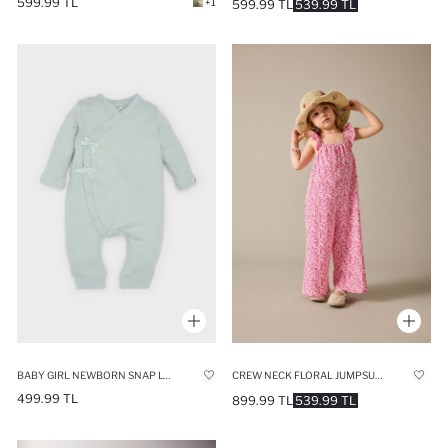
599.99 TL
+1
599.99 TL
539.99 TL
BABY GIRL NEWBORN SNAP LONG SLEEVE JUMPSUIT
CREW NECK FLORAL JUMPSUIT
499.99 TL
899.99 TL
539.99 TL