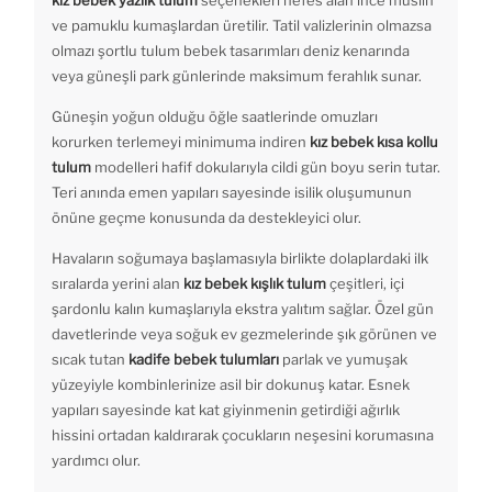
kız bebek yazlık tulum
seçenekleri nefes alan ince muslin
ve pamuklu kumaşlardan üretilir. Tatil valizlerinin olmazsa
olmazı şortlu tulum bebek tasarımları deniz kenarında
veya güneşli park günlerinde maksimum ferahlık sunar.
Güneşin yoğun olduğu öğle saatlerinde omuzları
korurken terlemeyi minimuma indiren
kız bebek kısa kollu
tulum
modelleri hafif dokularıyla cildi gün boyu serin tutar.
Teri anında emen yapıları sayesinde isilik oluşumunun
önüne geçme konusunda da destekleyici olur.
Havaların soğumaya başlamasıyla birlikte dolaplardaki ilk
sıralarda yerini alan
kız bebek kışlık tulum
çeşitleri, içi
şardonlu kalın kumaşlarıyla ekstra yalıtım sağlar. Özel gün
davetlerinde veya soğuk ev gezmelerinde şık görünen ve
sıcak tutan
kadife bebek tulumları
parlak ve yumuşak
yüzeyiyle kombinlerinize asil bir dokunuş katar. Esnek
yapıları sayesinde kat kat giyinmenin getirdiği ağırlık
hissini ortadan kaldırarak çocukların neşesini korumasına
yardımcı olur.