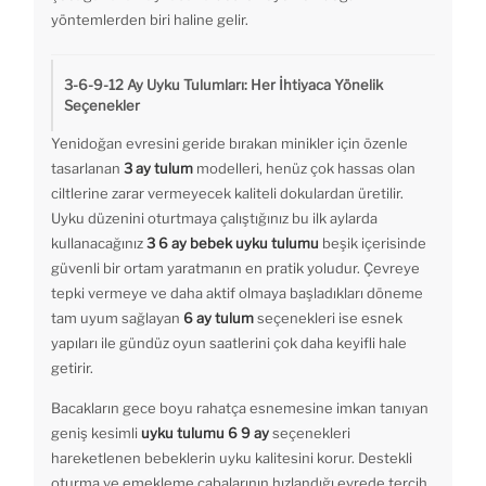
yöntemlerden biri haline gelir.
3-6-9-12 Ay Uyku Tulumları: Her İhtiyaca Yönelik
Seçenekler
Yenidoğan evresini geride bırakan minikler için özenle
tasarlanan
3 ay tulum
modelleri, henüz çok hassas olan
ciltlerine zarar vermeyecek kaliteli dokulardan üretilir.
Uyku düzenini oturtmaya çalıştığınız bu ilk aylarda
kullanacağınız
3 6 ay bebek uyku tulumu
beşik içerisinde
güvenli bir ortam yaratmanın en pratik yoludur. Çevreye
tepki vermeye ve daha aktif olmaya başladıkları döneme
tam uyum sağlayan
6 ay tulum
seçenekleri ise esnek
yapıları ile gündüz oyun saatlerini çok daha keyifli hale
getirir.
Bacakların gece boyu rahatça esnemesine imkan tanıyan
geniş kesimli
uyku tulumu 6 9 ay
seçenekleri
hareketlenen bebeklerin uyku kalitesini korur. Destekli
oturma ve emekleme çabalarının hızlandığı evrede tercih