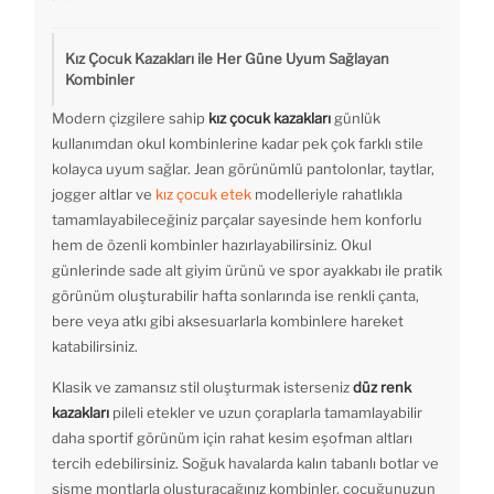
Kız Çocuk Kazakları ile Her Güne Uyum Sağlayan
Kombinler
Modern çizgilere sahip
kız çocuk kazakları
günlük
kullanımdan okul kombinlerine kadar pek çok farklı stile
kolayca uyum sağlar. Jean görünümlü pantolonlar, taytlar,
jogger altlar ve
kız çocuk etek
modelleriyle rahatlıkla
tamamlayabileceğiniz parçalar sayesinde hem konforlu
hem de özenli kombinler hazırlayabilirsiniz. Okul
günlerinde sade alt giyim ürünü ve spor ayakkabı ile pratik
görünüm oluşturabilir hafta sonlarında ise renkli çanta,
bere veya atkı gibi aksesuarlarla kombinlere hareket
katabilirsiniz.
Klasik ve zamansız stil oluşturmak isterseniz
düz renk
kazakları
pileli etekler ve uzun çoraplarla tamamlayabilir
daha sportif görünüm için rahat kesim eşofman altları
tercih edebilirsiniz. Soğuk havalarda kalın tabanlı botlar ve
şişme montlarla oluşturacağınız kombinler, çocuğunuzun