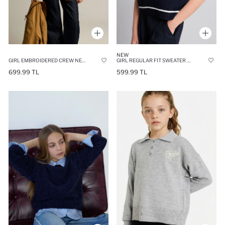
NEW
GIRL EMBROIDERED CREW NECK CARDIGAN
GIRL REGULAR FIT SWEATER VEST
699.99 TL
599.99 TL