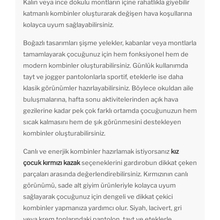
Kalın veya ince dokulu montların içine rahatlıkla giyebilir
katmanlı kombinler oluşturarak değişen hava koşullarına
kolayca uyum sağlayabilirsiniz.
Boğazlı tasarımları şişme yelekler, kabanlar veya montlarla
tamamlayarak çocuğunuz için hem fonksiyonel hem de
modern kombinler oluşturabilirsiniz. Günlük kullanımda
tayt ve jogger pantolonlarla sportif, eteklerle ise daha
klasik görünümler hazırlayabilirsiniz. Böylece okuldan aile
buluşmalarına, hafta sonu aktivitelerinden açık hava
gezilerine kadar pek çok farklı ortamda çocuğunuzun hem
sıcak kalmasını hem de şık görünmesini destekleyen
kombinler oluşturabilirsiniz.
Canlı ve enerjik kombinler hazırlamak istiyorsanız
kız
çocuk kırmızı kazak
seçeneklerini gardırobun dikkat çeken
parçaları arasında değerlendirebilirsiniz. Kırmızının canlı
görünümü, sade alt giyim ürünleriyle kolayca uyum
sağlayarak çocuğunuz için dengeli ve dikkat çekici
kombinler yapmanıza yardımcı olur. Siyah, lacivert, gri
veya krem tonlarındaki pantolon, tayt ve eteklerle