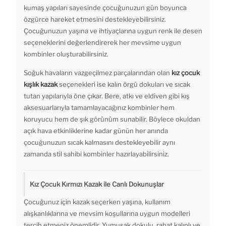
kumaş yapıları sayesinde çocuğunuzun gün boyunca
özgürce hareket etmesini destekleyebilirsiniz.
Çocuğunuzun yaşına ve ihtiyaçlarına uygun renk ile desen
seçeneklerini değerlendirerek her mevsime uygun
kombinler oluşturabilirsiniz.
Soğuk havaların vazgeçilmez parçalarından olan
kız çocuk
kışlık kazak
seçenekleri ise kalın örgü dokuları ve sıcak
tutan yapılarıyla öne çıkar. Bere, atkı ve eldiven gibi kış
aksesuarlarıyla tamamlayacağınız kombinler hem
koruyucu hem de şık görünüm sunabilir. Böylece okuldan
açık hava etkinliklerine kadar günün her anında
çocuğunuzun sıcak kalmasını destekleyebilir aynı
zamanda stil sahibi kombinler hazırlayabilirsiniz.
Kız Çocuk Kırmızı Kazak ile Canlı Dokunuşlar
Çocuğunuz için kazak seçerken yaşına, kullanım
alışkanlıklarına ve mevsim koşullarına uygun modelleri
tercih etmeniz önemlidir. Yumuşak dokulu, rahat kalıplı ve