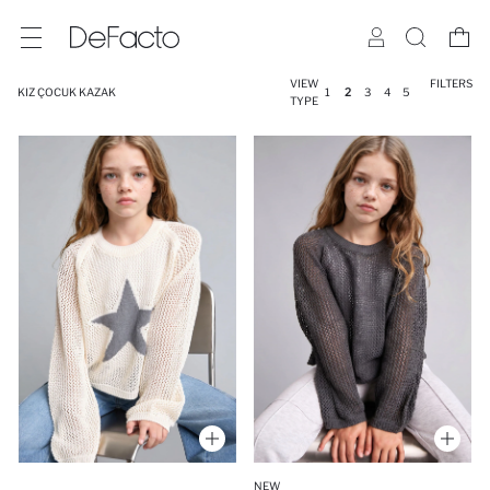
VIEW
FILTERS
KIZ ÇOCUK KAZAK
1
2
3
4
5
TYPE
NEW