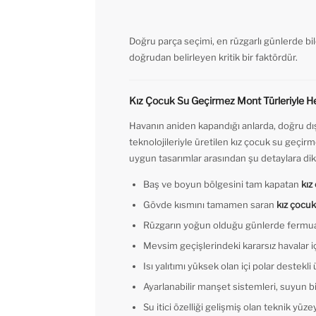
Doğru parça seçimi, en rüzgarlı günlerde bil
doğrudan belirleyen kritik bir faktördür.
Kız Çocuk Su Geçirmez Mont Türleriyle He
Havanın aniden kapandığı anlarda, doğru dış
teknolojileriyle üretilen kız çocuk su geçi
uygun tasarımlar arasından şu detaylara dik
Baş ve boyun bölgesini tam kapatan
kız
Gövde kısmını tamamen saran
kız çocu
Rüzgarın yoğun olduğu günlerde fermuar ü
Mevsim geçişlerindeki kararsız havalar iç
Isı yalıtımı yüksek olan içi polar destekl
Ayarlanabilir manşet sistemleri, suyun b
Su itici özelliği gelişmiş olan teknik yü