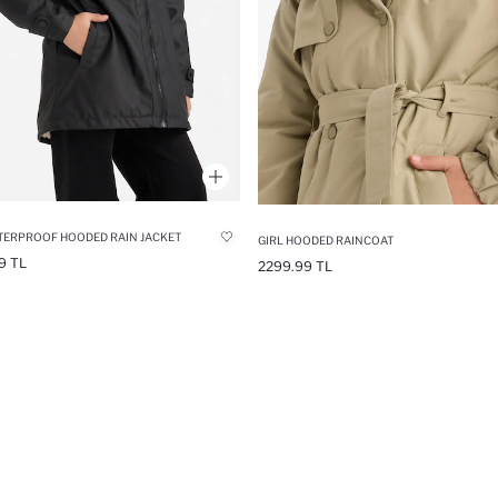
TERPROOF HOODED RAIN JACKET
GIRL HOODED RAINCOAT
9 TL
2299.99 TL