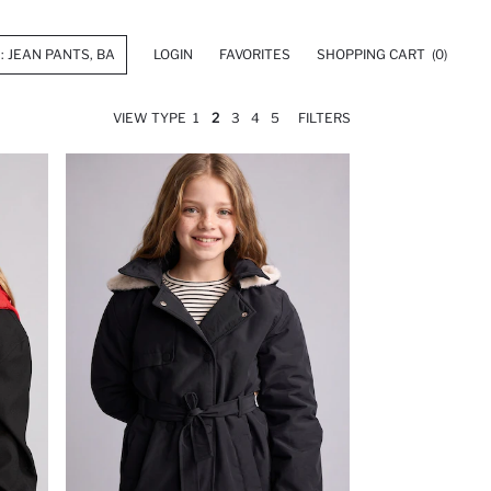
LOGIN
FAVORITES
SHOPPING CART
(0)
VIEW TYPE
1
2
3
4
5
FILTERS