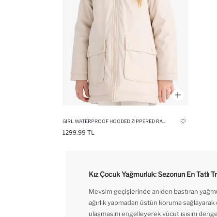
GIRL WATERPROOF HOODED ZIPPERED RAIN JACKET
1299.99 TL
Kız Çocuk Yağmurluk: Sezonun En Tatlı Tr
Mevsim geçişlerinde aniden bastıran yağmurla
ağırlık yapmadan üstün koruma sağlayarak dışa
ulaşmasını engelleyerek vücut ısısını denged