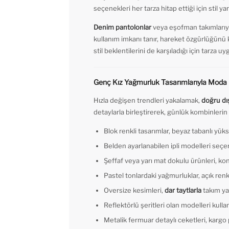
seçenekleri her tarza hitap ettiği için stil ya
Denim pantolonlar
veya eşofman takımlarıyl
kullanım imkanı tanır, hareket özgürlüğünü kı
stil beklentilerini de karşıladığı için tarza uy
Genç Kız Yağmurluk Tasarımlarıyla Moda R
Hızla değişen trendleri yakalamak,
doğru dı
detaylarla birleştirerek, günlük kombinlerin 
Blok renkli tasarımlar, beyaz tabanlı yü
Belden ayarlanabilen ipli modelleri seçer
Şeffaf veya yarı mat dokulu ürünleri, kont
Pastel tonlardaki yağmurluklar, açık renk
Oversize kesimleri,
dar taytlarla
takım y
Reflektörlü şeritleri olan modelleri kullan
Metalik fermuar detaylı ceketleri, kargo