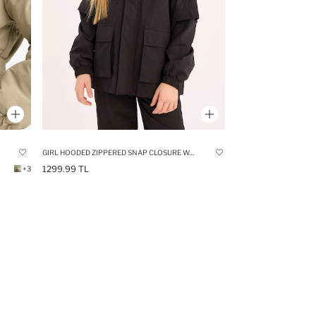
GIRL HOODED ZIPPERED SNAP CLOSURE WATERPROOF RAINCOAT
1299.99 TL
+3