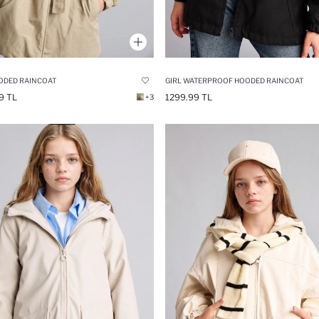
ODED RAINCOAT
GIRL WATERPROOF HOODED RAINCOAT
9 TL
1299.99 TL
+3