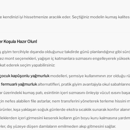
e kendinizi iyi hissetmenize aracılık eder. Seçtiğiniz modelin kumaş kalit
r Koşula Hazır Olun!
 giyim tercihiyle dışarıda olduğunuz takdirde günü planlandığınız gibi sür
rmez mont seçenekleri, yağışın iç katmanlara sızmasını engelleyerek yükse
kat ederek seçim yapabilirsiniz:
 çocuk kapüşonlu yağmurluk
modelleri, şemsiye kullanımının zor olduğu rüzg
k fermuarlı yağmurluk
alternatifleri, pratik giyim avantajıyla okul sabahların
zerindeki kumaş patı, esintinin içeri sızmasını önleyip vücut ısısını başar
in nefes alabilen file astarlar, nem transferini yöneterek terleme hissini 
i ürünler, kışa yaklaşan soğuk günlerde ekstra sıcaklık sunarak konfor alanını
ileklerden içeri girmesini keserek kolların gün boyu kuru kalmasına yardımc
zeyler, dış yüzeye düşen damlaların emilmeden akıp gitmesini sağlar.