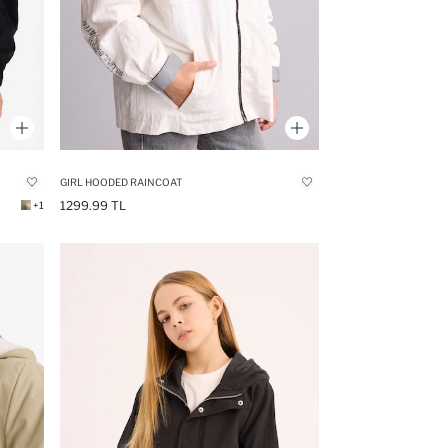
GIRL HOODED RAINCOAT
1299.99 TL
+1