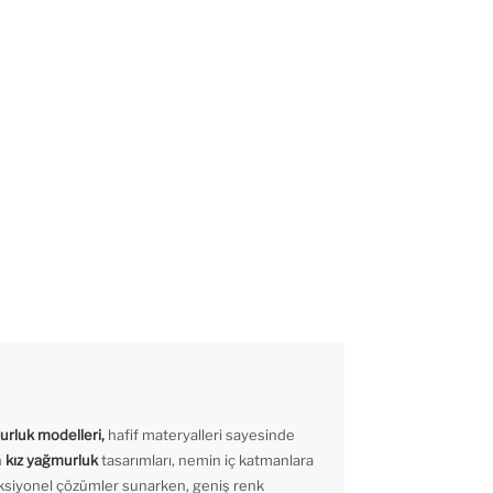
rluk modelleri,
hafif materyalleri sayesinde
n
kız yağmurluk
tasarımları, nemin iç katmanlara
fonksiyonel çözümler sunarken, geniş renk