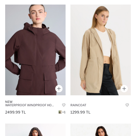
NEW
WATERPROOF WINDPROOF HOODED LIGHTWEIGHT LONG RAINCOAT
RAINCOAT
2499.99 TL
1299.99 TL
+1