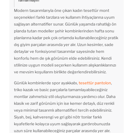
Tamamlayın
Modern tasarımlarıyla öne çıkan kadın tesettür mont
seçenekleri farklı tarzlara ve kullanım ihtiyaçlarına uyum
sağlayan alternatifler sunar. Günlük yaşamda rahatlığı ön
planda tutan modeller şehir kombinlerinden hafta sonu
planlarına kadar pek çok ortamda kullanabileceğiniz pratik
dış giyim parçaları arasında yer alır. Uzun kesimler, sade
detaylar ve fonksiyonel tasarımlar sayesinde hem
konforlu hem de şık görünüm elde edebilirsiniz. Kendi
stilinize uygun modeli seçerken kullanım alışkanlıklarınızı
ve mevsim koşullarını birlikte değerlendirebilirsiniz.
Günlük kombinlerde spor ayakkabı,
tesettür pantolon
,
triko kazak ve basic parçalarla tamamlayabileceğiniz
montlar zahmetsiz stil oluşturmanıza yardımcı olur. Daha
klasik ve zarif görünüm için ise kemer detaylı, düz renkli
veya minimal tasarımlı alternatifleri tercih edebilirsiniz.
Siyah, bej, kahverengi ve gri gibi nötr tonlar farklı
kıyafetlerle kolayca uyum sağlayarak gardırobunuzda
uzun süre kullanabileceğiniz parçalar arasında yer alır.