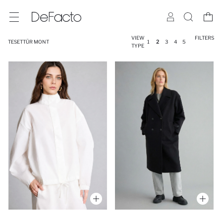
VIEW
FILTERS
TESETTÜR MONT
1
2
3
4
5
TYPE