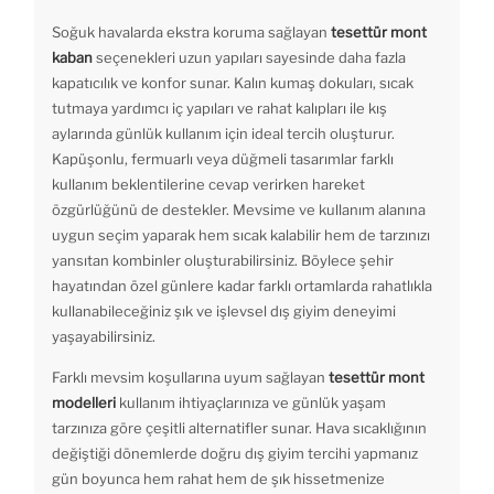
Soğuk havalarda ekstra koruma sağlayan
tesettür mont
kaban
seçenekleri uzun yapıları sayesinde daha fazla
kapatıcılık ve konfor sunar. Kalın kumaş dokuları, sıcak
tutmaya yardımcı iç yapıları ve rahat kalıpları ile kış
aylarında günlük kullanım için ideal tercih oluşturur.
Kapüşonlu, fermuarlı veya düğmeli tasarımlar farklı
kullanım beklentilerine cevap verirken hareket
özgürlüğünü de destekler. Mevsime ve kullanım alanına
uygun seçim yaparak hem sıcak kalabilir hem de tarzınızı
yansıtan kombinler oluşturabilirsiniz. Böylece şehir
hayatından özel günlere kadar farklı ortamlarda rahatlıkla
kullanabileceğiniz şık ve işlevsel dış giyim deneyimi
yaşayabilirsiniz.
Farklı mevsim koşullarına uyum sağlayan
tesettür mont
modelleri
kullanım ihtiyaçlarınıza ve günlük yaşam
tarzınıza göre çeşitli alternatifler sunar. Hava sıcaklığının
değiştiği dönemlerde doğru dış giyim tercihi yapmanız
gün boyunca hem rahat hem de şık hissetmenize