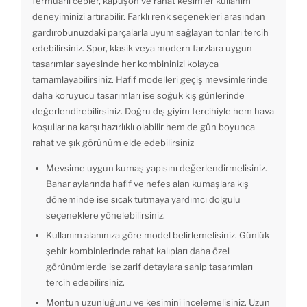
fermuarlı cepler, kapüşon ve rahat kesimler kullanım
deneyiminizi artırabilir. Farklı renk seçenekleri arasından
gardırobunuzdaki parçalarla uyum sağlayan tonları tercih
edebilirsiniz. Spor, klasik veya modern tarzlara uygun
tasarımlar sayesinde her kombininizi kolayca
tamamlayabilirsiniz. Hafif modelleri geçiş mevsimlerinde
daha koruyucu tasarımları ise soğuk kış günlerinde
değerlendirebilirsiniz. Doğru dış giyim tercihiyle hem hava
koşullarına karşı hazırlıklı olabilir hem de gün boyunca
rahat ve şık görünüm elde edebilirsiniz
Mevsime uygun kumaş yapısını değerlendirmelisiniz.
Bahar aylarında hafif ve nefes alan kumaşlara kış
döneminde ise sıcak tutmaya yardımcı dolgulu
seçeneklere yönelebilirsiniz.
Kullanım alanınıza göre model belirlemelisiniz. Günlük
şehir kombinlerinde rahat kalıpları daha özel
görünümlerde ise zarif detaylara sahip tasarımları
tercih edebilirsiniz.
Montun uzunluğunu ve kesimini incelemelisiniz. Uzun