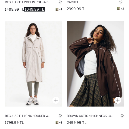
REGULAR FIT POPLIN POLKA DOT LONG SLEEVE TUNIC
CACHET
2999.99 TL
+3
1499.99 TL
1049.99 TL
+1
REGULAR FIT LONG HOODED WATERPROOF RAINCOAT
BROWN COTTON HIGH NECK LONG SLEEVE ZIP-UP JACKET
1799.99 TL
2499.99 TL
+1