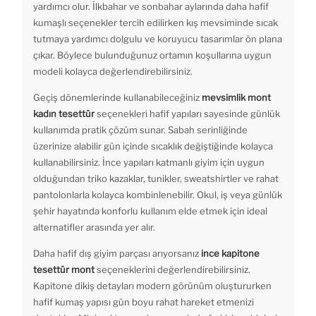
yardımcı olur. İlkbahar ve sonbahar aylarında daha hafif
kumaşlı seçenekler tercih edilirken kış mevsiminde sıcak
tutmaya yardımcı dolgulu ve koruyucu tasarımlar ön plana
çıkar. Böylece bulunduğunuz ortamın koşullarına uygun
modeli kolayca değerlendirebilirsiniz.
Geçiş dönemlerinde kullanabileceğiniz
mevsimlik mont
kadın tesettür
seçenekleri hafif yapıları sayesinde günlük
kullanımda pratik çözüm sunar. Sabah serinliğinde
üzerinize alabilir gün içinde sıcaklık değiştiğinde kolayca
kullanabilirsiniz. İnce yapıları katmanlı giyim için uygun
olduğundan triko kazaklar, tunikler, sweatshirtler ve rahat
pantolonlarla kolayca kombinlenebilir. Okul, iş veya günlük
şehir hayatında konforlu kullanım elde etmek için ideal
alternatifler arasında yer alır.
Daha hafif dış giyim parçası arıyorsanız
ince kapitone
tesettür mont
seçeneklerini değerlendirebilirsiniz.
Kapitone dikiş detayları modern görünüm oluştururken
hafif kumaş yapısı gün boyu rahat hareket etmenizi