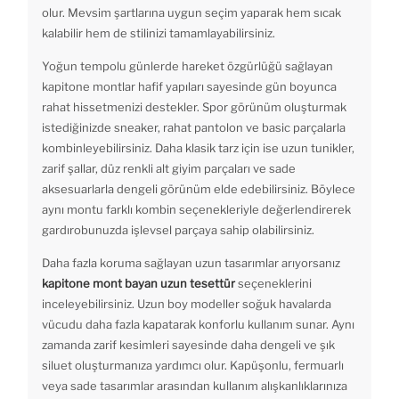
olur. Mevsim şartlarına uygun seçim yaparak hem sıcak
kalabilir hem de stilinizi tamamlayabilirsiniz.
Yoğun tempolu günlerde hareket özgürlüğü sağlayan
kapitone montlar hafif yapıları sayesinde gün boyunca
rahat hissetmenizi destekler. Spor görünüm oluşturmak
istediğinizde sneaker, rahat pantolon ve basic parçalarla
kombinleyebilirsiniz. Daha klasik tarz için ise uzun tunikler,
zarif şallar, düz renkli alt giyim parçaları ve sade
aksesuarlarla dengeli görünüm elde edebilirsiniz. Böylece
aynı montu farklı kombin seçenekleriyle değerlendirerek
gardırobunuzda işlevsel parçaya sahip olabilirsiniz.
Daha fazla koruma sağlayan uzun tasarımlar arıyorsanız
kapitone mont bayan uzun tesettür
seçeneklerini
inceleyebilirsiniz. Uzun boy modeller soğuk havalarda
vücudu daha fazla kapatarak konforlu kullanım sunar. Aynı
zamanda zarif kesimleri sayesinde daha dengeli ve şık
siluet oluşturmanıza yardımcı olur. Kapüşonlu, fermuarlı
veya sade tasarımlar arasından kullanım alışkanlıklarınıza