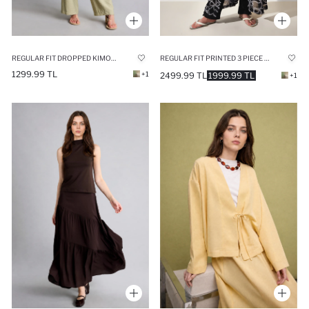
REGULAR FIT DROPPED KIMONO
REGULAR FIT PRINTED 3 PIECE BURKINI SWIMSUIT
1299.99 TL
+1
2499.99 TL
1999.99 TL
+1