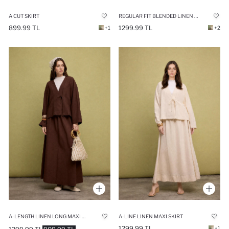
A CUT SKIRT
REGULAR FIT BLENDED LINEN YELLOW KIMONO
899.99 TL
1299.99 TL
+1
+2
A-LENGTH LINEN LONG MAXI SKIRT
A-LINE LINEN MAXI SKIRT
1299.99 TL
+1