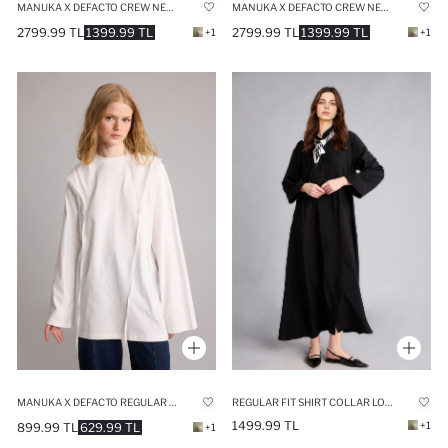
MANUKA X DEFACTO CREW NECK CRINKLE FABRIC DRESS
MANUKA X DEFACTO CREW NECK CRINKLE FABRIC DRESS
2799.99 TL
1399.99 TL
2799.99 TL
1399.99 TL
+1
+1
MANUKA X DEFACTO REGULAR REGULAR FIT TUNIC
REGULAR FIT SHIRT COLLAR LONG BLACK MAXI DRESS
1499.99 TL
+1
899.99 TL
629.99 TL
+1