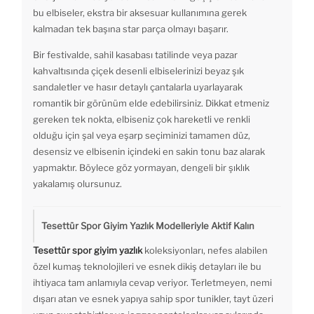
bu elbiseler, ekstra bir aksesuar kullanımına gerek
kalmadan tek başına star parça olmayı başarır.
Bir festivalde, sahil kasabası tatilinde veya pazar
kahvaltısında çiçek desenli elbiselerinizi beyaz şık
sandaletler ve hasır detaylı çantalarla uyarlayarak
romantik bir görünüm elde edebilirsiniz. Dikkat etmeniz
gereken tek nokta, elbiseniz çok hareketli ve renkli
olduğu için şal veya eşarp seçiminizi tamamen düz,
desensiz ve elbisenin içindeki en sakin tonu baz alarak
yapmaktır. Böylece göz yormayan, dengeli bir şıklık
yakalamış olursunuz.
Tesettür Spor Giyim Yazlık Modelleriyle Aktif Kalın
Tesettür spor giyim yazlık
koleksiyonları, nefes alabilen
özel kumaş teknolojileri ve esnek dikiş detayları ile bu
ihtiyaca tam anlamıyla cevap veriyor. Terletmeyen, nemi
dışarı atan ve esnek yapıya sahip spor tunikler, tayt üzeri