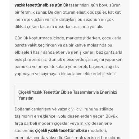
yazlık tesettür elbise günlük
tasarımları, gün boyu süren
bir ferahlık sunar. Belden oturan elastik büzgüler, kat kat
inen etek uçları ve fırfır detayları, bu sezonun en çok
dikkat çeken tasarım unsurları arasında yer alır.
Günlük koşturmaca içinde, markete giderken, çocuklarla
parkta vakit geçirirken ya da bir kahve molasında bu
elbiseleri hasır sandaletler ve geniş kenarlı bez çantalarla
eşleştirebilirsiniz. Günlük elbiselerde şal seçimi yaparken
pamuklu ve penye dokulara yönelerek, başınızda ağırlık
yapmayan ve kaymayan bir kullanım elde edebilirsiniz.
Çiçekli Yazlık Tesettür Elbise Tasarımlarıyla Enerjinizi
Yansıtın
Doğanın canlanışını ve yazın cıvıl cıvıl ruhunu stilinize
taşımanın en eğlenceli yolu desenlerden geçer. Büyük
fırça darbeli modern çiçekler veya mikro desenlerle
süslenmiş
çiçekli yazlık tesettür elbise
modelleri,
enerjinizi anında yükseltir. Canlı renk geçişleri barındıran