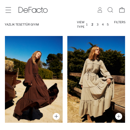
VIEW
FILTERS
YAZLIK TESETTÜR GIYIM
1
2
3
4
5
TYPE