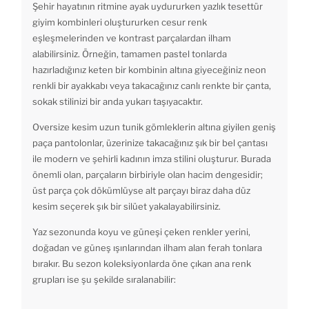
Şehir hayatının ritmine ayak uydururken yazlık tesettür
giyim kombinleri oluştururken cesur renk
eşleşmelerinden ve kontrast parçalardan ilham
alabilirsiniz. Örneğin, tamamen pastel tonlarda
hazırladığınız keten bir kombinin altına giyeceğiniz neon
renkli bir ayakkabı veya takacağınız canlı renkte bir çanta,
sokak stilinizi bir anda yukarı taşıyacaktır.
Oversize kesim uzun tunik gömleklerin altına giyilen geniş
paça pantolonlar, üzerinize takacağınız şık bir bel çantası
ile modern ve şehirli kadının imza stilini oluşturur. Burada
önemli olan, parçaların birbiriyle olan hacim dengesidir;
üst parça çok dökümlüyse alt parçayı biraz daha düz
kesim seçerek şık bir silüet yakalayabilirsiniz.
Yaz sezonunda koyu ve güneşi çeken renkler yerini,
doğadan ve güneş ışınlarından ilham alan ferah tonlara
bırakır. Bu sezon koleksiyonlarda öne çıkan ana renk
grupları ise şu şekilde sıralanabilir: