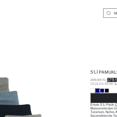
5'LI PAMUKL
179.
299.99 TL
SEÇILEN RENK:
L
Erkek 5'li Patik Ç
Malzemelerden Üret
Tutarken, Nefes A
Seçenekleriyle Ta