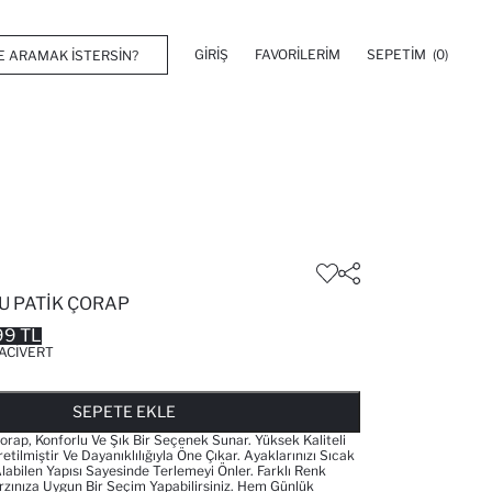
GIRIŞ
FAVORILERIM
SEPETIM
(0)
U PATIK ÇORAP
99 TL
ACIVERT
FAVORILERE EKLENDI
GELINCE HABER VER
SEPETE EKLENIYOR
SEPETE EKLENDI
SEPETE EKLE
orap, Konforlu Ve Şık Bir Seçenek Sunar. Yüksek Kaliteli
ilmiştir Ve Dayanıklılığıyla Öne Çıkar. Ayaklarınızı Sıcak
labilen Yapısı Sayesinde Terlemeyi Önler. Farklı Renk
rzınıza Uygun Bir Seçim Yapabilirsiniz. Hem Günlük