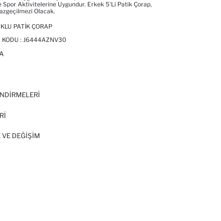
Spor Aktivitelerine Uygundur. Erkek 5'li Patik Çorap,
azgeçilmezi Olacak.
UKLU PATIK ÇORAP
 KODU :
J6444AZNV30
A
I
NDİRMELERİ
Rİ
 VE DEĞIŞIM