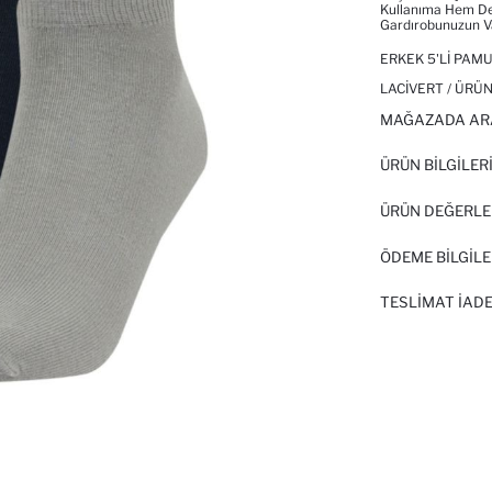
Kullanıma Hem De 
Gardırobunuzun V
ERKEK 5'LI PAM
LACIVERT / ÜRÜN
MAĞAZADA AR
ÜRÜN BILGILER
ÜRÜN DEĞERLE
ÖDEME BİLGİLE
TESLIMAT İADE