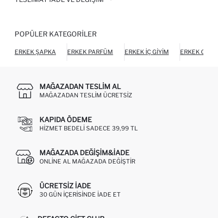
POPÜLER KATEGORILER
ERKEK ŞAPKA
ERKEK PARFÜM
ERKEK İÇ GIYIM
ERKEK CÜZ
MAĞAZADAN TESLIM AL
MAĞAZADAN TESLIM ÜCRETSIZ
KAPIDA ÖDEME
HIZMET BEDELI SADECE 39,99 TL
MAĞAZADA DEĞIŞIM&İADE
ONLINE AL MAĞAZADA DEĞIŞTIR
ÜCRETSIZ IADE
30 GÜN IÇERISINDE IADE ET