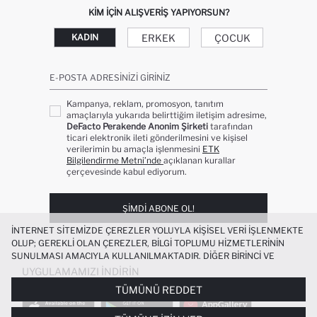
KIM IÇIN ALIŞVERIŞ YAPIYORSUN?
ERKEK
ÇOCUK
KADIN
E-POSTA ADRESINIZI GIRINIZ
Kampanya, reklam, promosyon, tanıtım
amaçlarıyla yukarıda belirttiğim iletişim adresime,
DeFacto Perakende Anonim Şirketi
tarafından
ticari elektronik ileti gönderilmesini ve kişisel
verilerimin bu amaçla işlenmesini
ETK
Bilgilendirme Metni’nde
açıklanan kurallar
çerçevesinde kabul ediyorum.
ŞIMDI ABONE OL!
İNTERNET SITEMIZDE ÇEREZLER YOLUYLA KIŞISEL VERI IŞLENMEKTE
OLUP; GEREKLI OLAN ÇEREZLER, BILGI TOPLUMU HIZMETLERININ
SUNULMASI AMACIYLA KULLANILMAKTADIR. DIĞER BIRINCI VE
ÜÇÜNCÜ TARAF ÇEREZLER ISE SIZE DAHA IYI BIR ALIŞVERIŞ
UYGULAMAMIZI İNDIRIN
DENEYIMI SUNULABILMESI, SITEMIZIN DAHA IŞLEVSEL KILINMASI VE
TÜMÜNÜ REDDET
KIŞISELLEŞTIRMESI VE AÇIK RIZA VERMENIZ HALINDE, SIZLERE
YÖNELIK PAZARLAMA FAALIYETLERININ YAPILMASI AMAÇLARIYLA