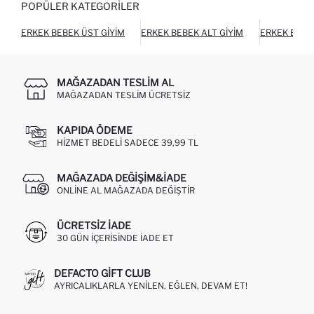
POPÜLER KATEGORILER
ERKEK BEBEK ÜST GIYIM
ERKEK BEBEK ALT GIYIM
ERKEK BEBEK
MAĞAZADAN TESLIM AL
MAĞAZADAN TESLIM ÜCRETSIZ
KAPIDA ÖDEME
HIZMET BEDELI SADECE 39,99 TL
MAĞAZADA DEĞIŞIM&İADE
ONLINE AL MAĞAZADA DEĞIŞTIR
ÜCRETSIZ IADE
30 GÜN IÇERISINDE IADE ET
DEFACTO GIFT CLUB
AYRICALIKLARLA YENILEN, EĞLEN, DEVAM ET!