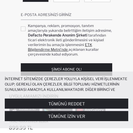
E-POSTA ADRESINIZI GIRINIZ
Kampanya, reklam, promosyon, tanıtım
amaçlarıyla yukarıda belirttiğim iletişim adresime,
DeFacto Perakende Anonim Şirketi
tarafından
ticari elektronik ileti gönderilmesini ve kişisel
verilerimin bu amaçla işlenmesini
ETK
Bilgilendirme Metni’nde
açıklanan kurallar
çerçevesinde kabul ediyorum.
ŞIMDI ABONE OL!
İNTERNET SITEMIZDE ÇEREZLER YOLUYLA KIŞISEL VERI IŞLENMEKTE
OLUP; GEREKLI OLAN ÇEREZLER, BILGI TOPLUMU HIZMETLERININ
SUNULMASI AMACIYLA KULLANILMAKTADIR. DIĞER BIRINCI VE
ÜÇÜNCÜ TARAF ÇEREZLER ISE SIZE DAHA IYI BIR ALIŞVERIŞ
UYGULAMAMIZI İNDIRIN
DENEYIMI SUNULABILMESI, SITEMIZIN DAHA IŞLEVSEL KILINMASI VE
TÜMÜNÜ REDDET
KIŞISELLEŞTIRMESI VE AÇIK RIZA VERMENIZ HALINDE, SIZLERE
YÖNELIK PAZARLAMA FAALIYETLERININ YAPILMASI AMAÇLARIYLA
TÜMÜNE İZIN VER
SINIRLI OLARAK KULLANILACAKTIR. ÇEREZLERE DAIR TERCIHLERINIZI
RENK BLOKLU DIK YAKA FERMUARLI
ÇEREZ TERCIHLERI
PANELI ARACILIĞIYLA HER ZAMAN YÖNETEBILIR,
TRIKO HIRKA ERKEK BEBEK
ÇEREZLERLE ILGILI DAHA DETAYLI BILGIYE
ÇEREZ AYDINLATMA
899.99 TL
POPÜLER KATEGORILER
METNI
’NDEN ULAŞABILIRSINIZ.
FAVORILERE EKLENDI
GELINCE HABER VER
SEPETE EKLENIYOR
SEPETE EKLENDI