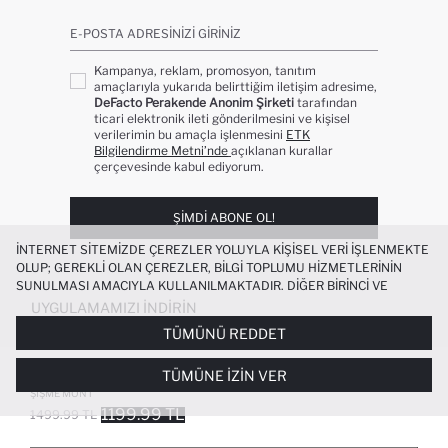
E-POSTA ADRESINIZI GIRINIZ
Kampanya, reklam, promosyon, tanıtım
amaçlarıyla yukarıda belirttiğim iletişim adresime,
DeFacto Perakende Anonim Şirketi
tarafından
ticari elektronik ileti gönderilmesini ve kişisel
verilerimin bu amaçla işlenmesini
ETK
Bilgilendirme Metni’nde
açıklanan kurallar
çerçevesinde kabul ediyorum.
ŞIMDI ABONE OL!
İNTERNET SITEMIZDE ÇEREZLER YOLUYLA KIŞISEL VERI IŞLENMEKTE
OLUP; GEREKLI OLAN ÇEREZLER, BILGI TOPLUMU HIZMETLERININ
SUNULMASI AMACIYLA KULLANILMAKTADIR. DIĞER BIRINCI VE
ÜÇÜNCÜ TARAF ÇEREZLER ISE SIZE DAHA IYI BIR ALIŞVERIŞ
UYGULAMAMIZI İNDIRIN
DENEYIMI SUNULABILMESI, SITEMIZIN DAHA IŞLEVSEL KILINMASI VE
TÜMÜNÜ REDDET
KIŞISELLEŞTIRMESI VE AÇIK RIZA VERMENIZ HALINDE, SIZLERE
YÖNELIK PAZARLAMA FAALIYETLERININ YAPILMASI AMAÇLARIYLA
ERKEK ÇOCUK SU GEÇIRMEZ
TÜMÜNE İZIN VER
SINIRLI OLARAK KULLANILACAKTIR. ÇEREZLERE DAIR TERCIHLERINIZI
KAPÜŞONLU FERMUARLI ÇITÇITLI CEPLI
ÇEREZ TERCIHLERI
PANELI ARACILIĞIYLA HER ZAMAN YÖNETEBILIR,
ŞIŞME MONT
ÇEREZLERLE ILGILI DAHA DETAYLI BILGIYE
ÇEREZ AYDINLATMA
1199.99 TL
1499.99 TL
POPÜLER KATEGORILER
METNI
’NDEN ULAŞABILIRSINIZ.
FAVORILERE EKLENDI
GELINCE HABER VER
SEPETE EKLENIYOR
SEPETE EKLENDI