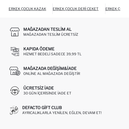
ERKEK ÇOCUK KAZAK
ERKEK ÇOCUK DERI CEKET
ERKEK ÇOCUK
MAĞAZADAN TESLIM AL
MAĞAZADAN TESLIM ÜCRETSIZ
KAPIDA ÖDEME
HIZMET BEDELI SADECE 39,99 TL
MAĞAZADA DEĞIŞIM&İADE
ONLINE AL MAĞAZADA DEĞIŞTIR
ÜCRETSIZ IADE
30 GÜN IÇERISINDE IADE ET
DEFACTO GIFT CLUB
AYRICALIKLARLA YENILEN, EĞLEN, DEVAM ET!