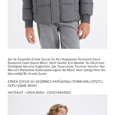
Şık Ve Dayanıklı Erkek Çocuk Su İtici Kapüşonlu Fermuarlı Çıtçıt
Kapamalı Cepli Şişme Mont, Aktif Günler Için Idealdir. Su Geçirmez
Özelliğiyle Koruma Sağlarken, Şık Tasarımıyla Tarzınızı Yansıtır. Her
Mevsim Rahatlıkla Kullanabileceğiniz Bu Mont, Hem Şıklığı Hem De
Işlevselliği Bir Arada Sunar.
ERKEK ÇOCUK SU GEÇIRMEZ KAPÜŞONLU FERMUARLI ÇITÇITLI
CEPLI ŞIŞME MONT
ANTRASIT / ÜRÜN KODU :
C5507A8AR215