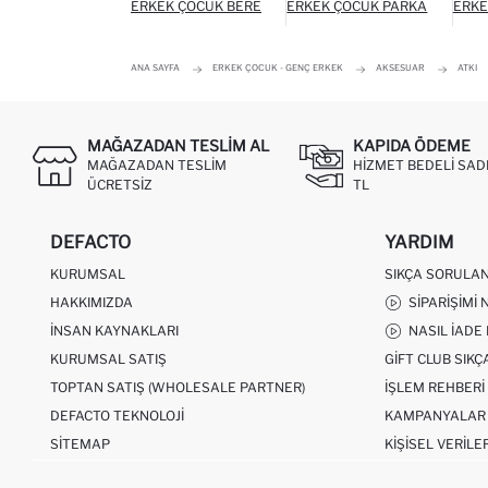
ERKEK ÇOCUK BERE
ERKEK ÇOCUK PARKA
ERKE
ANA SAYFA
ERKEK ÇOCUK - GENÇ ERKEK
AKSESUAR
ATKI
MAĞAZADAN TESLIM AL
KAPIDA ÖDEME
MAĞAZADAN TESLIM
HIZMET BEDELI SAD
ÜCRETSIZ
TL
DEFACTO
YARDIM
KURUMSAL
SIKÇA SORULA
HAKKIMIZDA
SIPARIŞIMI 
İNSAN KAYNAKLARI
NASIL İADE
KURUMSAL SATIŞ
GIFT CLUB SIK
TOPTAN SATIŞ (WHOLESALE PARTNER)
İŞLEM REHBERI
DEFACTO TEKNOLOJI
KAMPANYALAR
SITEMAP
KIŞISEL VERILE