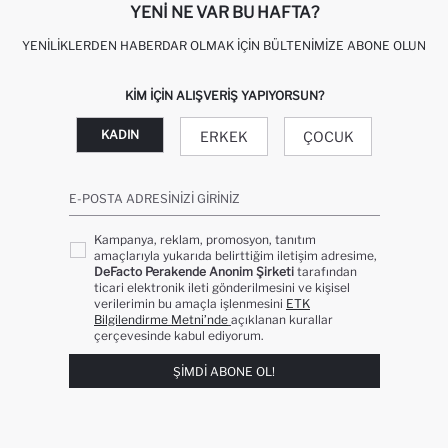
YENI NE VAR BU HAFTA?
YENILIKLERDEN HABERDAR OLMAK İÇIN BÜLTENIMIZE ABONE OLUN
KIM IÇIN ALIŞVERIŞ YAPIYORSUN?
KADIN
ERKEK
ÇOCUK
E-POSTA ADRESINIZI GIRINIZ
Kampanya, reklam, promosyon, tanıtım
amaçlarıyla yukarıda belirttiğim iletişim adresime,
DeFacto Perakende Anonim Şirketi
tarafından
ticari elektronik ileti gönderilmesini ve kişisel
verilerimin bu amaçla işlenmesini
ETK
Bilgilendirme Metni’nde
açıklanan kurallar
çerçevesinde kabul ediyorum.
ŞIMDI ABONE OL!