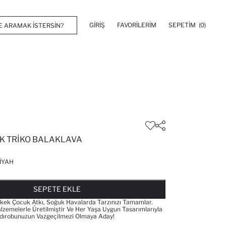
GIRIŞ
FAVORILERIM
SEPETIM
(0)
K TRIKO BALAKLAVA
IYAH
FAVORILERE EKLENDI
GELINCE HABER VER
SEPETE EKLENIYOR
SEPETE EKLENDI
SEPETE EKLE
rkek Çocuk Atkı, Soğuk Havalarda Tarzınızı Tamamlar.
alzemelerle Üretilmiştir Ve Her Yaşa Uygun Tasarımlarıyla
rdırobunuzun Vazgeçilmezi Olmaya Aday!