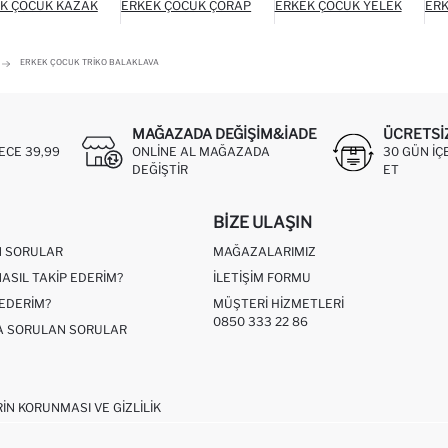
K ÇOCUK KAZAK
ERKEK ÇOCUK ÇORAP
ERKEK ÇOCUK YELEK
ERK
ERKEK ÇOCUK TRIKO BALAKLAVA
MAĞAZADA DEĞIŞIM&İADE
ÜCRETSI
ECE 39,99
ONLINE AL MAĞAZADA
30 GÜN IÇ
DEĞIŞTIR
ET
BIZE ULAŞIN
N SORULAR
MAĞAZALARIMIZ
NASIL TAKIP EDERIM?
İLETIŞIM FORMU
 EDERIM?
MÜŞTERI HIZMETLERI
0850 333 22 86
ÇA SORULAN SORULAR
RIN KORUNMASI VE GIZLILIK