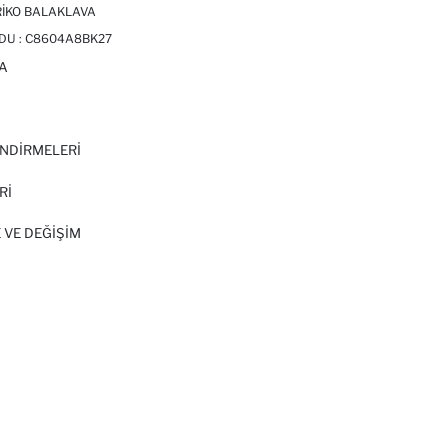
RIKO BALAKLAVA
DU :
C8604A8BK27
A
I
NDİRMELERİ
Rİ
 VE DEĞIŞIM