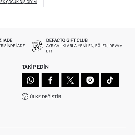
EK ÇOCUK DIŞ GIYIM
Z IADE
DEFACTO GIFT CLUB
ERISINDE IADE
AYRICALIKLARLA YENILEN, EĞLEN, DEVAM
ET!
TAKIP EDIN
ÜLKE DEĞIŞTIR