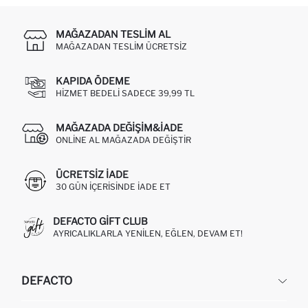
MAĞAZADAN TESLIM AL
MAĞAZADAN TESLIM ÜCRETSIZ
KAPIDA ÖDEME
HIZMET BEDELI SADECE 39,99 TL
MAĞAZADA DEĞIŞIM&İADE
ONLINE AL MAĞAZADA DEĞIŞTIR
ÜCRETSIZ IADE
30 GÜN IÇERISINDE IADE ET
DEFACTO GIFT CLUB
AYRICALIKLARLA YENILEN, EĞLEN, DEVAM ET!
DEFACTO
KURUMSAL