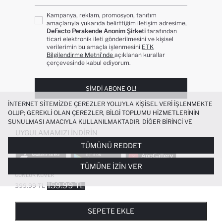
Kampanya, reklam, promosyon, tanıtım
amaçlarıyla yukarıda belirttiğim iletişim adresime,
DeFacto Perakende Anonim Şirketi
tarafından
ticari elektronik ileti gönderilmesini ve kişisel
verilerimin bu amaçla işlenmesini
ETK
Bilgilendirme Metni’nde
açıklanan kurallar
çerçevesinde kabul ediyorum.
ŞIMDI ABONE OL!
İNTERNET SITEMIZDE ÇEREZLER YOLUYLA KIŞISEL VERI IŞLENMEKTE
OLUP; GEREKLI OLAN ÇEREZLER, BILGI TOPLUMU HIZMETLERININ
SUNULMASI AMACIYLA KULLANILMAKTADIR. DIĞER BIRINCI VE
ÜÇÜNCÜ TARAF ÇEREZLER ISE SIZE DAHA IYI BIR ALIŞVERIŞ
UYGULAMAMIZI İNDIRIN
DENEYIMI SUNULABILMESI, SITEMIZIN DAHA IŞLEVSEL KILINMASI VE
TÜMÜNÜ REDDET
KIŞISELLEŞTIRMESI VE AÇIK RIZA VERMENIZ HALINDE, SIZLERE
YÖNELIK PAZARLAMA FAALIYETLERININ YAPILMASI AMAÇLARIYLA
TÜMÜNE İZIN VER
SINIRLI OLARAK KULLANILACAKTIR. ÇEREZLERE DAIR TERCIHLERINIZI
ERKEK DIKDÖRTGEN TOKA SUNI DERI
ÇEREZ TERCIHLERI
PANELI ARACILIĞIYLA HER ZAMAN YÖNETEBILIR,
GÜNLÜK KEMER
ÇEREZLERLE ILGILI DAHA DETAYLI BILGIYE
ÇEREZ AYDINLATMA
159.99 TL
399.99 TL
POPÜLER KATEGORILER
METNI
’NDEN ULAŞABILIRSINIZ.
FAVORILERE EKLENDI
GELINCE HABER VER
SEPETE EKLENIYOR
SEPETE EKLENDI
KADIN MAYO
KADIN BEYAZ TIŞÖRT
SEPETE EKLE
BIKINI
ERKEK BEYAZ TIŞÖRT