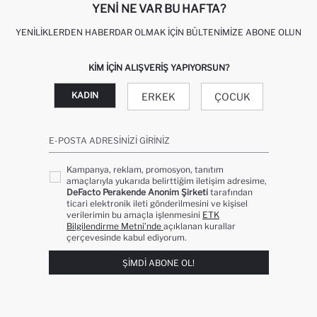
YENI NE VAR BU HAFTA?
YENILIKLERDEN HABERDAR OLMAK İÇIN BÜLTENIMIZE ABONE OLUN
KIM IÇIN ALIŞVERIŞ YAPIYORSUN?
KADIN
ERKEK
ÇOCUK
E-POSTA ADRESINIZI GIRINIZ
Kampanya, reklam, promosyon, tanıtım
amaçlarıyla yukarıda belirttiğim iletişim adresime,
DeFacto Perakende Anonim Şirketi
tarafından
ticari elektronik ileti gönderilmesini ve kişisel
verilerimin bu amaçla işlenmesini
ETK
Bilgilendirme Metni’nde
açıklanan kurallar
çerçevesinde kabul ediyorum.
ŞIMDI ABONE OL!