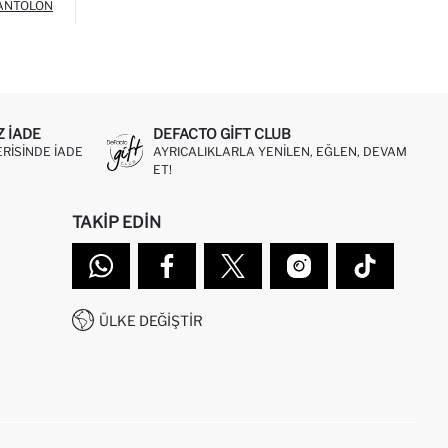
ANTOLON
Z IADE
DEFACTO GIFT CLUB
ERISINDE IADE
AYRICALIKLARLA YENILEN, EĞLEN, DEVAM
ET!
TAKIP EDIN
ÜLKE DEĞIŞTIR