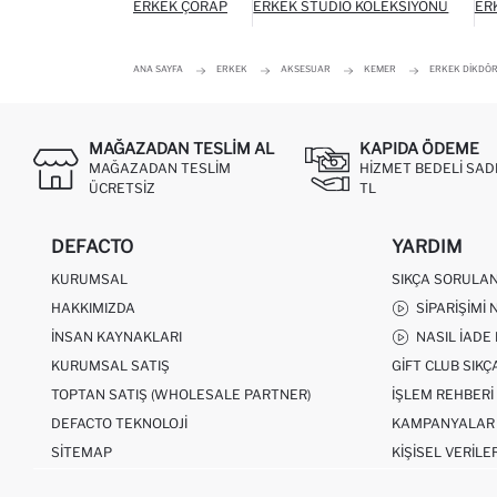
ERKEK ÇORAP
ERKEK STUDIO KOLEKSIYONU
ER
ANA SAYFA
ERKEK
AKSESUAR
KEMER
ERKEK DIKDÖR
MAĞAZADAN TESLIM AL
KAPIDA ÖDEME
MAĞAZADAN TESLIM
HIZMET BEDELI SAD
ÜCRETSIZ
TL
DEFACTO
YARDIM
KURUMSAL
SIKÇA SORULA
HAKKIMIZDA
SIPARIŞIMI 
İNSAN KAYNAKLARI
NASIL İADE
KURUMSAL SATIŞ
GIFT CLUB SIK
TOPTAN SATIŞ (WHOLESALE PARTNER)
İŞLEM REHBERI
DEFACTO TEKNOLOJI
KAMPANYALAR
SITEMAP
KIŞISEL VERILE