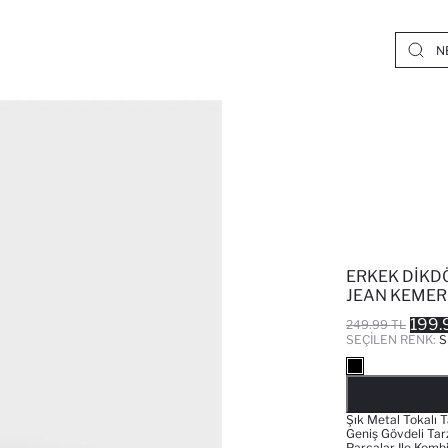
ERKEK DIKD
JEAN KEMER
199.
249.99 TL
SEÇILEN RENK:
S
Şık Metal Tokalı 
Geniş Gövdeli Tar
Parçalar Ile Komb