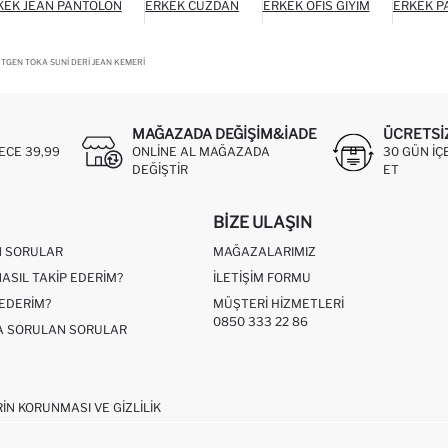
KEK JEAN PANTOLON
ERKEK CÜZDAN
ERKEK OFIS GIYIM
ERKEK P
TGEN TOKA SUNI DERI JEAN KEMERI
MAĞAZADA DEĞIŞIM&İADE
ÜCRETSI
ECE 39,99
ONLINE AL MAĞAZADA
30 GÜN IÇ
DEĞIŞTIR
ET
BIZE ULAŞIN
N SORULAR
MAĞAZALARIMIZ
NASIL TAKIP EDERIM?
İLETIŞIM FORMU
 EDERIM?
MÜŞTERI HIZMETLERI
0850 333 22 86
ÇA SORULAN SORULAR
RIN KORUNMASI VE GIZLILIK