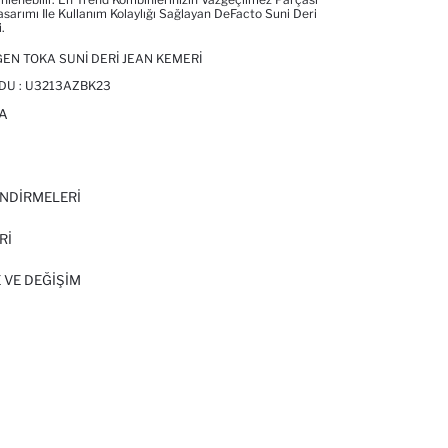
sarımı Ile Kullanım Kolaylığı Sağlayan DeFacto Suni Deri
.
EN TOKA SUNI DERI JEAN KEMERI
DU :
U3213AZBK23
A
I
NDİRMELERİ
Rİ
 VE DEĞIŞIM