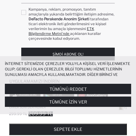
Kampanya, reklam, promosyon, tanıtım
amaçlarıyla yukarıda belirttiğim iletişim adresime,
DeFacto Perakende Anonim Şirketi
tarafından
ticari elektronik ileti gönderilmesini ve kişisel
verilerimin bu amaçla işlenmesini
ETK
Bilgilendirme Metni’nde
açıklanan kurallar
çerçevesinde kabul ediyorum.
ŞIMDI ABONE OL!
İNTERNET SITEMIZDE ÇEREZLER YOLUYLA KIŞISEL VERI IŞLENMEKTE
OLUP; GEREKLI OLAN ÇEREZLER, BILGI TOPLUMU HIZMETLERININ
SUNULMASI AMACIYLA KULLANILMAKTADIR. DIĞER BIRINCI VE
ÜÇÜNCÜ TARAF ÇEREZLER ISE SIZE DAHA IYI BIR ALIŞVERIŞ
UYGULAMAMIZI İNDIRIN
DENEYIMI SUNULABILMESI, SITEMIZIN DAHA IŞLEVSEL KILINMASI VE
TÜMÜNÜ REDDET
KIŞISELLEŞTIRMESI VE AÇIK RIZA VERMENIZ HALINDE, SIZLERE
YÖNELIK PAZARLAMA FAALIYETLERININ YAPILMASI AMAÇLARIYLA
TÜMÜNE İZIN VER
SINIRLI OLARAK KULLANILACAKTIR. ÇEREZLERE DAIR TERCIHLERINIZI
ÇEREZ TERCIHLERI
PANELI ARACILIĞIYLA HER ZAMAN YÖNETEBILIR,
ERKEK SUNI DERI KEMER
+1
ÇEREZLERLE ILGILI DAHA DETAYLI BILGIYE
ÇEREZ AYDINLATMA
209.99 TL
299.99 TL
POPÜLER KATEGORILER
METNI
’NDEN ULAŞABILIRSINIZ.
FAVORILERE EKLENDI
GELINCE HABER VER
SEPETE EKLENIYOR
SEPETE EKLENDI
KADIN MAYO
KADIN BEYAZ TIŞÖRT
SEPETE EKLE
BIKINI
ERKEK BEYAZ TIŞÖRT