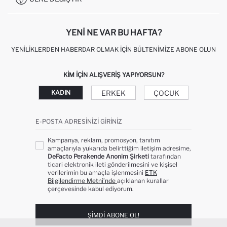
KIŞISEL VERILERIN KORUNMASI VE GIZLILIK
YENI NE VAR BU HAFTA?
YENILIKLERDEN HABERDAR OLMAK İÇIN BÜLTENIMIZE ABONE OLUN
KIM IÇIN ALIŞVERIŞ YAPIYORSUN?
ERKEK
ÇOCUK
KADIN
E-POSTA ADRESINIZI GIRINIZ
Kampanya, reklam, promosyon, tanıtım
amaçlarıyla yukarıda belirttiğim iletişim adresime,
DeFacto Perakende Anonim Şirketi
tarafından
ticari elektronik ileti gönderilmesini ve kişisel
verilerimin bu amaçla işlenmesini
ETK
Bilgilendirme Metni’nde
açıklanan kurallar
çerçevesinde kabul ediyorum.
ŞIMDI ABONE OL!