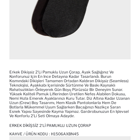
Erkek Dikişsiz 2'li Pamuklu Uzun Çorap, Ayak Sağlığınız Ve
Konforunuz Için En Ince Detayına Kadar Tasarlandı. Burun
Kısmındaki Dikişleri Tamamen Ortadan Kaldıran Dikişsiz (seamless)
Teknolojisi, Ayakkabı Içerisinde Sürtünme Ve Baskı Kaynaklı
Rahatsızlıkları Önleyerek Gün Boyu Pürüzsüz Bir Deneyim Sunar.
Yüksek Kaliteli Pamuk Liflerinden Üretilen Nefes Alabilen Dokusu,
Nemi Hızla Emerek Ayaklarınızı Kuru Tutar. Diz Altına Kadar Uzanan
Uzun (crew) Boy Tasarımı, Hem Klasik Pantolonlarla Hem De
Botlarla Mükemmel Uyum Sağlarken Bacağınızı Nazikçe Saran
Esnek Yapısı Sayesinde Kayma Yapmaz. Gardırobunuzun En Işlevsel
Ve Konforlu 2'li Seti Olmaya Adaydır.
ERKEK DIKIŞSIZ 2'LI PAMUKLU UZUN ÇORAP
KAHVE / ÜRÜN KODU :
H1506AXBN45