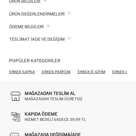
ÜRÜN BILGILERI
ÜRÜN DEĞERLENDİRMELERİ
ÖDEME BİLGİLERİ
TESLIMAT İADE VE DEĞIŞIM
POPÜLER KATEGORILER
ERKEK ŞAPKA
ERKEK PARFÜM
ERKEK İÇ GIYIM
ERKEK CÜZ
MAĞAZADAN TESLIM AL
MAĞAZADAN TESLIM ÜCRETSIZ
KAPIDA ÖDEME
HIZMET BEDELI SADECE 39,99 TL
MAĞAZADA DEĞIŞIM&İADE