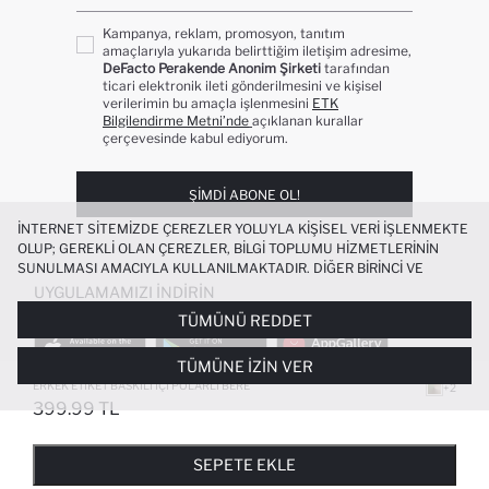
Kampanya, reklam, promosyon, tanıtım
amaçlarıyla yukarıda belirttiğim iletişim adresime,
DeFacto Perakende Anonim Şirketi
tarafından
ticari elektronik ileti gönderilmesini ve kişisel
verilerimin bu amaçla işlenmesini
ETK
Bilgilendirme Metni’nde
açıklanan kurallar
çerçevesinde kabul ediyorum.
ŞIMDI ABONE OL!
İNTERNET SITEMIZDE ÇEREZLER YOLUYLA KIŞISEL VERI IŞLENMEKTE
OLUP; GEREKLI OLAN ÇEREZLER, BILGI TOPLUMU HIZMETLERININ
SUNULMASI AMACIYLA KULLANILMAKTADIR. DIĞER BIRINCI VE
ÜÇÜNCÜ TARAF ÇEREZLER ISE SIZE DAHA IYI BIR ALIŞVERIŞ
UYGULAMAMIZI İNDIRIN
DENEYIMI SUNULABILMESI, SITEMIZIN DAHA IŞLEVSEL KILINMASI VE
TÜMÜNÜ REDDET
KIŞISELLEŞTIRMESI VE AÇIK RIZA VERMENIZ HALINDE, SIZLERE
YÖNELIK PAZARLAMA FAALIYETLERININ YAPILMASI AMAÇLARIYLA
TÜMÜNE İZIN VER
SINIRLI OLARAK KULLANILACAKTIR. ÇEREZLERE DAIR TERCIHLERINIZI
ÇEREZ TERCIHLERI
PANELI ARACILIĞIYLA HER ZAMAN YÖNETEBILIR,
ERKEK ETIKET BASKILI İÇI POLARLI BERE
+2
ÇEREZLERLE ILGILI DAHA DETAYLI BILGIYE
ÇEREZ AYDINLATMA
399.99 TL
POPÜLER KATEGORILER
METNI
’NDEN ULAŞABILIRSINIZ.
FAVORILERE EKLENDI
GELINCE HABER VER
SEPETE EKLENIYOR
SEPETE EKLENDI
KADIN MAYO
KADIN BEYAZ TIŞÖRT
SEPETE EKLE
BIKINI
ERKEK BEYAZ TIŞÖRT