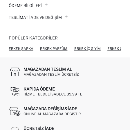
ÖDEME BİLGİLERİ
TESLIMAT İADE VE DEĞIŞIM
POPÜLER KATEGORILER
ERKEK ŞAPKA
ERKEK PARFÜM
ERKEK İÇ GIYIM
ERKEK CÜZ
MAĞAZADAN TESLIM AL
MAĞAZADAN TESLIM ÜCRETSIZ
KAPIDA ÖDEME
HIZMET BEDELI SADECE 39,99 TL
MAĞAZADA DEĞIŞIM&İADE
ONLINE AL MAĞAZADA DEĞIŞTIR
ÜCRETSIZ IADE