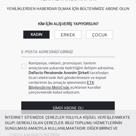
YENILIKLERDEN HABERDAR OLMAK İÇIN BÜLTENIMIZE ABONE OLUN
KIM IÇIN ALIŞVERIŞ YAPIYORSUN?
ERKEK
ÇOCUK
KADIN
E-POSTA ADRESINIZI GIRINIZ
Kampanya, reklam, promosyon, tanıtım
amaçlarıyla yukarıda belirttiğim iletişim adresime,
DeFacto Perakende Anonim Şirketi
tarafından
ticari elektronik ileti gönderilmesini ve kişisel
verilerimin bu amaçla işlenmesini
ETK
Bilgilendirme Metni’nde
açıklanan kurallar
çerçevesinde kabul ediyorum.
ŞIMDI ABONE OL!
İNTERNET SITEMIZDE ÇEREZLER YOLUYLA KIŞISEL VERI IŞLENMEKTE
OLUP; GEREKLI OLAN ÇEREZLER, BILGI TOPLUMU HIZMETLERININ
SUNULMASI AMACIYLA KULLANILMAKTADIR. DIĞER BIRINCI VE
ÜÇÜNCÜ TARAF ÇEREZLER ISE SIZE DAHA IYI BIR ALIŞVERIŞ
UYGULAMAMIZI İNDIRIN