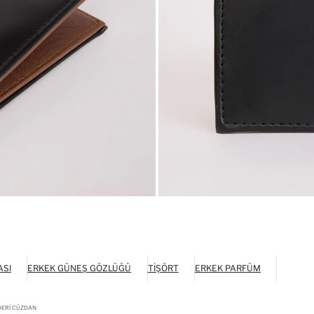
ASI
ERKEK GÜNEŞ GÖZLÜĞÜ
TIŞÖRT
ERKEK PARFÜM
DERI CÜZDAN