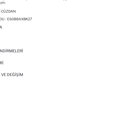
yın.
I CÜZDAN
DU :
E6088AXBK27
A
I
NDİRMELERİ
Rİ
 VE DEĞIŞIM