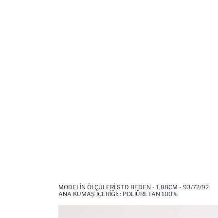
MODELIN ÖLÇÜLERI STD BEDEN - 1,88CM - 93/72/92
ANA KUMAŞ İÇERIĞI: : POLIÜRETAN 100%