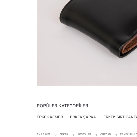
POPÜLER KATEGORILER
ERKEK KEMER
ERKEK ŞAPKA
ERKEK SIRT ÇANT
ANA SAYFA
ERKEK
AKSESUAR
CÜZDAN
ERKEK SUNI 