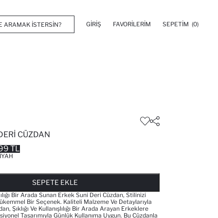
GIRIŞ
FAVORILERIM
SEPETIM
(0)
 DERI CÜZDAN
99 TL
IYAH
FAVORILERE EKLENDI
GELINCE HABER VER
SEPETE EKLENIYOR
SEPETE EKLENDI
SEPETE EKLE
lılığı Bir Arada Sunan Erkek Suni Deri Cüzdan, Stilinizi
emmel Bir Seçenek. Kaliteli Malzeme Ve Detaylarıyla
n, Şıklığı Ve Kullanışlılığı Bir Arada Arayan Erkeklere
ksiyonel Tasarımıyla Günlük Kullanıma Uygun. Bu Cüzdanla