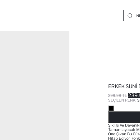
ERKEK SUNI
239.
299.99 TL
SEÇILEN RENK:
S
Şıklığı Ve Dayanık
Tamamlayacak Mük
Öne Çıkan Bu Cüzda
Hitap Ediyor. Fon