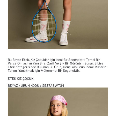
Bu Beyaz Etek, Kız Çocuklar Için Ideal Bir Seçenektir. Temel Bir
Parça Olmasının Yanı Sıra, Zarif Ve Şık Bir Görünüm Sunar. Elbise
Etek Kategorisinde Bulunan Bu Ürün, Genç Yaş Grubundaki Kızların
Tarzını Yansıtmak Için Mükemmel Bir Seçenektir.
ETEK KIZ ÇOCUK
BEYAZ / ÜRÜN KODU :
I2537A8WT34