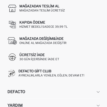
MAĞAZADAN TESLIM AL
MAĞAZADAN TESLIM ÜCRETSIZ
KAPIDA ÖDEME
HIZMET BEDELI SADECE 39,99 TL
MAĞAZADA DEĞIŞIM&İADE
ONLINE AL MAĞAZADA DEĞIŞTIR
ÜCRETSIZ IADE
30 GÜN IÇERISINDE IADE ET
DEFACTO GIFT CLUB
AYRICALIKLARLA YENILEN, EĞLEN, DEVAM ET!
DEFACTO
KURUMSAL
YARDIM
HAKKIMIZDA