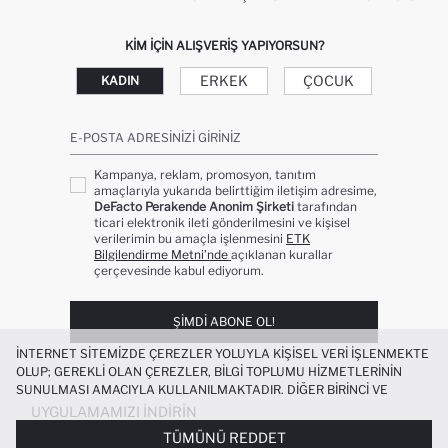
KIM IÇIN ALIŞVERIŞ YAPIYORSUN?
ERKEK
ÇOCUK
KADIN
E-POSTA ADRESINIZI GIRINIZ
Kampanya, reklam, promosyon, tanıtım
amaçlarıyla yukarıda belirttiğim iletişim adresime,
DeFacto Perakende Anonim Şirketi
tarafından
ticari elektronik ileti gönderilmesini ve kişisel
verilerimin bu amaçla işlenmesini
ETK
Bilgilendirme Metni’nde
açıklanan kurallar
çerçevesinde kabul ediyorum.
ŞIMDI ABONE OL!
İNTERNET SITEMIZDE ÇEREZLER YOLUYLA KIŞISEL VERI IŞLENMEKTE
OLUP; GEREKLI OLAN ÇEREZLER, BILGI TOPLUMU HIZMETLERININ
SUNULMASI AMACIYLA KULLANILMAKTADIR. DIĞER BIRINCI VE
ÜÇÜNCÜ TARAF ÇEREZLER ISE SIZE DAHA IYI BIR ALIŞVERIŞ
UYGULAMAMIZI İNDIRIN
DENEYIMI SUNULABILMESI, SITEMIZIN DAHA IŞLEVSEL KILINMASI VE
TÜMÜNÜ REDDET
KIŞISELLEŞTIRMESI VE AÇIK RIZA VERMENIZ HALINDE, SIZLERE