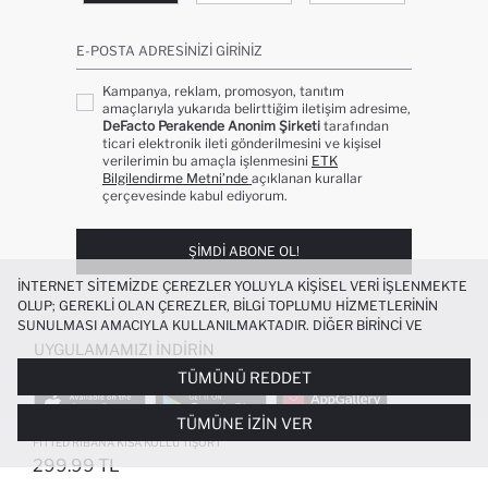
E-POSTA ADRESINIZI GIRINIZ
Kampanya, reklam, promosyon, tanıtım
amaçlarıyla yukarıda belirttiğim iletişim adresime,
DeFacto Perakende Anonim Şirketi
tarafından
ticari elektronik ileti gönderilmesini ve kişisel
verilerimin bu amaçla işlenmesini
ETK
Bilgilendirme Metni’nde
açıklanan kurallar
çerçevesinde kabul ediyorum.
ŞIMDI ABONE OL!
İNTERNET SITEMIZDE ÇEREZLER YOLUYLA KIŞISEL VERI IŞLENMEKTE
OLUP; GEREKLI OLAN ÇEREZLER, BILGI TOPLUMU HIZMETLERININ
SUNULMASI AMACIYLA KULLANILMAKTADIR. DIĞER BIRINCI VE
ÜÇÜNCÜ TARAF ÇEREZLER ISE SIZE DAHA IYI BIR ALIŞVERIŞ
UYGULAMAMIZI İNDIRIN
DENEYIMI SUNULABILMESI, SITEMIZIN DAHA IŞLEVSEL KILINMASI VE
TÜMÜNÜ REDDET
KIŞISELLEŞTIRMESI VE AÇIK RIZA VERMENIZ HALINDE, SIZLERE
YÖNELIK PAZARLAMA FAALIYETLERININ YAPILMASI AMAÇLARIYLA
TÜMÜNE İZIN VER
SINIRLI OLARAK KULLANILACAKTIR. ÇEREZLERE DAIR TERCIHLERINIZI
ÇEREZ TERCIHLERI
PANELI ARACILIĞIYLA HER ZAMAN YÖNETEBILIR,
FITTED RIBANA KISA KOLLU TIŞÖRT
ÇEREZLERLE ILGILI DAHA DETAYLI BILGIYE
ÇEREZ AYDINLATMA
299.99 TL
POPÜLER KATEGORILER
METNI
’NDEN ULAŞABILIRSINIZ.
FAVORILERE EKLENDI
GELINCE HABER VER
SEPETE EKLENIYOR
SEPETE EKLENDI