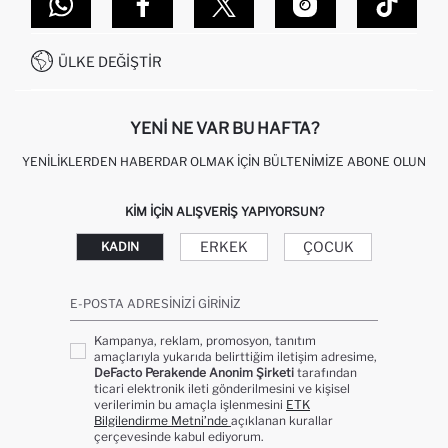
DEFACTO TEKNOLOJI
GIFT CLUB SIKÇA SORULAN SORULAR
İLETIŞIM FORMU
SITEMAP
İŞLEM REHBERI
MÜŞTERI HIZMETLERI
0850 333 22 86
KAMPANYALAR
ÜLKE DEĞIŞTIR
KIŞISEL VERILERIN KORUNMASI VE GIZLILIK
YENI NE VAR BU HAFTA?
YENILIKLERDEN HABERDAR OLMAK İÇIN BÜLTENIMIZE ABONE OLUN
KIM IÇIN ALIŞVERIŞ YAPIYORSUN?
ERKEK
ÇOCUK
KADIN
E-POSTA ADRESINIZI GIRINIZ
Kampanya, reklam, promosyon, tanıtım
amaçlarıyla yukarıda belirttiğim iletişim adresime,
DeFacto Perakende Anonim Şirketi
tarafından
ticari elektronik ileti gönderilmesini ve kişisel
verilerimin bu amaçla işlenmesini
ETK
Bilgilendirme Metni’nde
açıklanan kurallar
çerçevesinde kabul ediyorum.