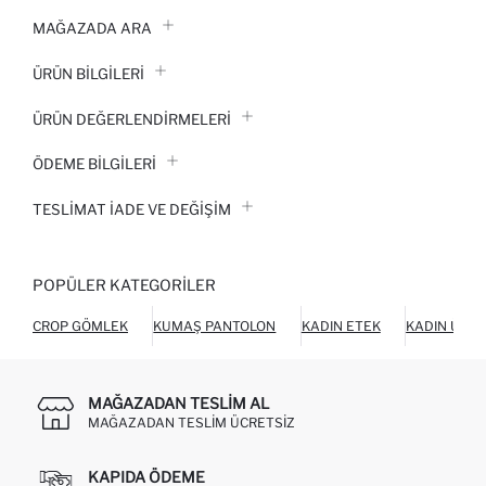
MAĞAZADA ARA
ÜRÜN BILGILERI
ÜRÜN DEĞERLENDİRMELERİ
ÖDEME BİLGİLERİ
TESLIMAT İADE VE DEĞIŞIM
POPÜLER KATEGORILER
CROP GÖMLEK
KUMAŞ PANTOLON
KADIN ETEK
KADIN ÜST 
MAĞAZADAN TESLIM AL
MAĞAZADAN TESLIM ÜCRETSIZ
KAPIDA ÖDEME