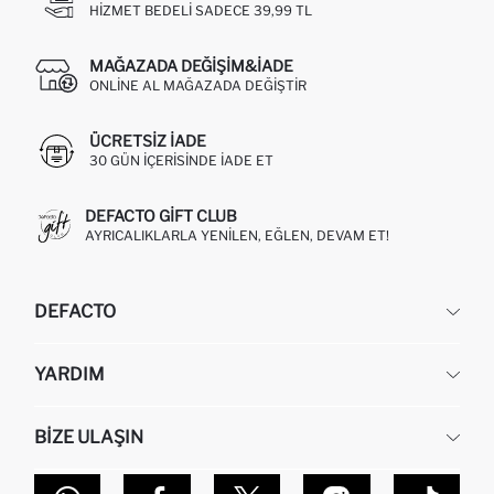
HIZMET BEDELI SADECE 39,99 TL
MAĞAZADA DEĞIŞIM&İADE
ONLINE AL MAĞAZADA DEĞIŞTIR
ÜCRETSIZ IADE
30 GÜN IÇERISINDE IADE ET
DEFACTO GIFT CLUB
AYRICALIKLARLA YENILEN, EĞLEN, DEVAM ET!
DEFACTO
KURUMSAL
YARDIM
HAKKIMIZDA
İNSAN KAYNAKLARI
SIKÇA SORULAN SORULAR
BIZE ULAŞIN
KURUMSAL SATIŞ
SIPARIŞIMI NASIL TAKIP EDERIM?
TOPTAN SATIŞ (WHOLESALE PARTNER)
NASIL İADE EDERIM?
MAĞAZALARIMIZ