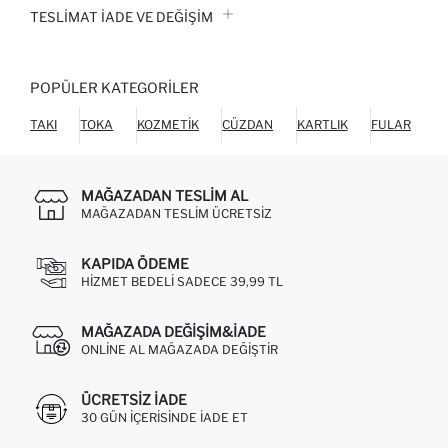
TESLIMAT İADE VE DEĞIŞIM
POPÜLER KATEGORILER
TAKI
TOKA
KOZMETIK
CÜZDAN
KARTLIK
FULAR
MAĞAZADAN TESLIM AL
MAĞAZADAN TESLIM ÜCRETSIZ
KAPIDA ÖDEME
HIZMET BEDELI SADECE 39,99 TL
MAĞAZADA DEĞIŞIM&İADE
ONLINE AL MAĞAZADA DEĞIŞTIR
ÜCRETSIZ IADE
30 GÜN IÇERISINDE IADE ET