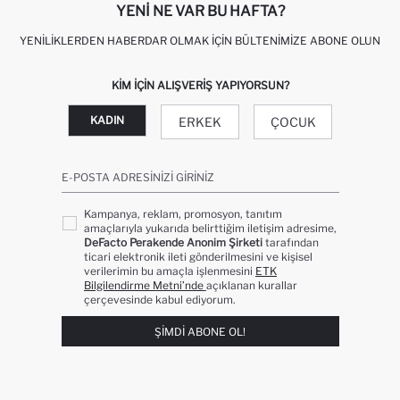
YENI NE VAR BU HAFTA?
YENILIKLERDEN HABERDAR OLMAK İÇIN BÜLTENIMIZE ABONE OLUN
KIM IÇIN ALIŞVERIŞ YAPIYORSUN?
KADIN
ERKEK
ÇOCUK
E-POSTA ADRESINIZI GIRINIZ
Kampanya, reklam, promosyon, tanıtım
amaçlarıyla yukarıda belirttiğim iletişim adresime,
DeFacto Perakende Anonim Şirketi
tarafından
ticari elektronik ileti gönderilmesini ve kişisel
verilerimin bu amaçla işlenmesini
ETK
Bilgilendirme Metni’nde
açıklanan kurallar
çerçevesinde kabul ediyorum.
ŞIMDI ABONE OL!