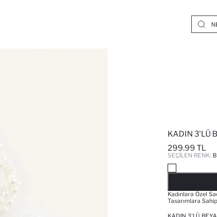
KADIN 3'LÜ 
299.99 TL
SEÇILEN RENK:
B
Kadınlara Özel Saç
Tasarımlara Sahi
KADIN 3'LÜ BEYA