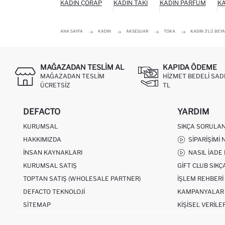
KADIN ÇORAP
KADIN TAKI
KADIN PARFÜM
K
ANA SAYFA
KADIN
AKSESUAR
TOKA
KADIN 3'LÜ BEYA
MAĞAZADAN TESLIM AL
KAPIDA ÖDEME
MAĞAZADAN TESLIM
HIZMET BEDELI SAD
ÜCRETSIZ
TL
DEFACTO
YARDIM
KURUMSAL
SIKÇA SORULA
HAKKIMIZDA
SIPARIŞIMI 
İNSAN KAYNAKLARI
NASIL İADE
KURUMSAL SATIŞ
GIFT CLUB SIK
TOPTAN SATIŞ (WHOLESALE PARTNER)
İŞLEM REHBERI
DEFACTO TEKNOLOJI
KAMPANYALAR
SITEMAP
KIŞISEL VERILE