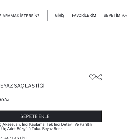
GIRIŞ
FAVORILERIM
SEPETIM
(0)
BEYAZ SAÇ LASTIĞI
EYAZ
FAVORILERE EKLENDI
GELINCE HABER VER
SEPETE EKLENIYOR
SEPETE EKLENDI
SEPETE EKLE
 Aksesuarı. İnci Kaplama, Tek Inci Detaylı Ve Parıltılı
p Üç Adet Büzgülü Toka. Beyaz Renk.
Z SAÇ LASTIĞI