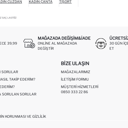
ADIN CÜZDAN
KADIN ÇANTA
TIŞÖRT
Z SAÇ LASTIĞI
MAĞAZADA DEĞIŞIM&İADE
ÜCRETSI
ECE 39,99
ONLINE AL MAĞAZADA
30 GÜN IÇ
DEĞIŞTIR
ET
BIZE ULAŞIN
N SORULAR
MAĞAZALARIMIZ
NASIL TAKIP EDERIM?
İLETIŞIM FORMU
 EDERIM?
MÜŞTERI HIZMETLERI
0850 333 22 86
ÇA SORULAN SORULAR
RIN KORUNMASI VE GIZLILIK