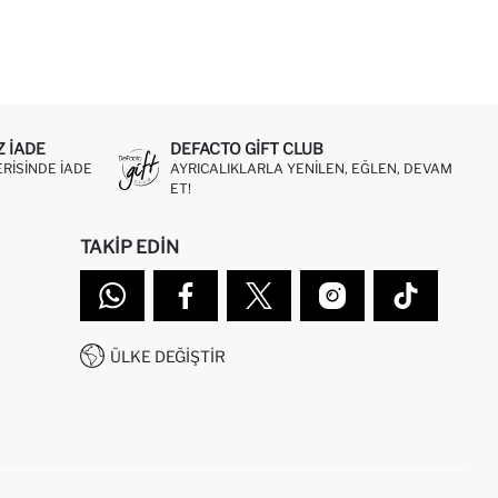
Z IADE
DEFACTO GIFT CLUB
ERISINDE IADE
AYRICALIKLARLA YENILEN, EĞLEN, DEVAM
ET!
TAKIP EDIN
ÜLKE DEĞIŞTIR