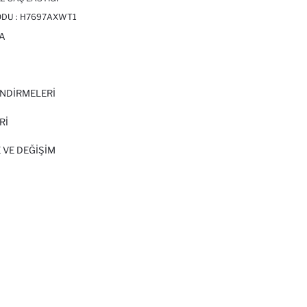
ODU :
H7697AXWT1
A
I
NDİRMELERİ
Rİ
 VE DEĞIŞIM