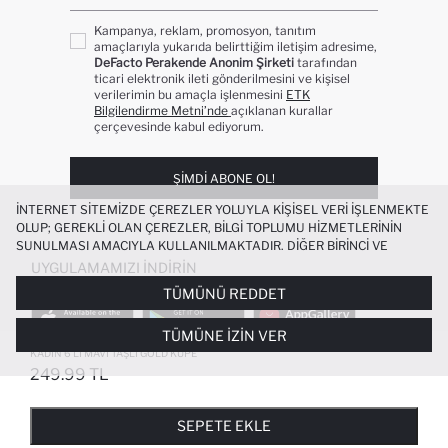
Kampanya, reklam, promosyon, tanıtım
amaçlarıyla yukarıda belirttiğim iletişim adresime,
DeFacto Perakende Anonim Şirketi
tarafından
ticari elektronik ileti gönderilmesini ve kişisel
verilerimin bu amaçla işlenmesini
ETK
Bilgilendirme Metni’nde
açıklanan kurallar
çerçevesinde kabul ediyorum.
ŞIMDI ABONE OL!
İNTERNET SITEMIZDE ÇEREZLER YOLUYLA KIŞISEL VERI IŞLENMEKTE
OLUP; GEREKLI OLAN ÇEREZLER, BILGI TOPLUMU HIZMETLERININ
SUNULMASI AMACIYLA KULLANILMAKTADIR. DIĞER BIRINCI VE
ÜÇÜNCÜ TARAF ÇEREZLER ISE SIZE DAHA IYI BIR ALIŞVERIŞ
UYGULAMAMIZI İNDIRIN
DENEYIMI SUNULABILMESI, SITEMIZIN DAHA IŞLEVSEL KILINMASI VE
TÜMÜNÜ REDDET
KIŞISELLEŞTIRMESI VE AÇIK RIZA VERMENIZ HALINDE, SIZLERE
YÖNELIK PAZARLAMA FAALIYETLERININ YAPILMASI AMAÇLARIYLA
TÜMÜNE İZIN VER
SINIRLI OLARAK KULLANILACAKTIR. ÇEREZLERE DAIR TERCIHLERINIZI
ÇEREZ TERCIHLERI
PANELI ARACILIĞIYLA HER ZAMAN YÖNETEBILIR,
KADIN 6'LI MAVI TAŞLI GOLD KÜPE
ÇEREZLERLE ILGILI DAHA DETAYLI BILGIYE
ÇEREZ AYDINLATMA
249.99 TL
POPÜLER KATEGORILER
METNI
’NDEN ULAŞABILIRSINIZ.
FAVORILERE EKLENDI
GELINCE HABER VER
SEPETE EKLENIYOR
SEPETE EKLENDI
KADIN MAYO
KADIN BEYAZ TIŞÖRT
SEPETE EKLE
BIKINI
ERKEK BEYAZ TIŞÖRT