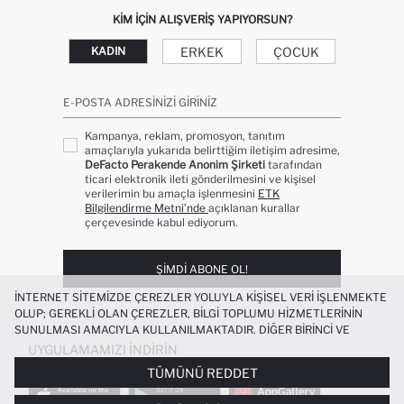
KIM IÇIN ALIŞVERIŞ YAPIYORSUN?
ERKEK
ÇOCUK
KADIN
E-POSTA ADRESINIZI GIRINIZ
Kampanya, reklam, promosyon, tanıtım
amaçlarıyla yukarıda belirttiğim iletişim adresime,
DeFacto Perakende Anonim Şirketi
tarafından
ticari elektronik ileti gönderilmesini ve kişisel
verilerimin bu amaçla işlenmesini
ETK
Bilgilendirme Metni’nde
açıklanan kurallar
çerçevesinde kabul ediyorum.
ŞIMDI ABONE OL!
İNTERNET SITEMIZDE ÇEREZLER YOLUYLA KIŞISEL VERI IŞLENMEKTE
OLUP; GEREKLI OLAN ÇEREZLER, BILGI TOPLUMU HIZMETLERININ
SUNULMASI AMACIYLA KULLANILMAKTADIR. DIĞER BIRINCI VE
ÜÇÜNCÜ TARAF ÇEREZLER ISE SIZE DAHA IYI BIR ALIŞVERIŞ
UYGULAMAMIZI İNDIRIN
DENEYIMI SUNULABILMESI, SITEMIZIN DAHA IŞLEVSEL KILINMASI VE
TÜMÜNÜ REDDET
KIŞISELLEŞTIRMESI VE AÇIK RIZA VERMENIZ HALINDE, SIZLERE
YÖNELIK PAZARLAMA FAALIYETLERININ YAPILMASI AMAÇLARIYLA