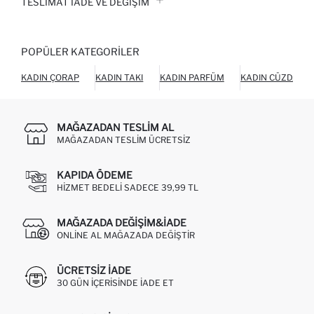
TESLIMAT İADE VE DEĞIŞIM
POPÜLER KATEGORILER
KADIN ÇORAP
KADIN TAKI
KADIN PARFÜM
KADIN CÜZDAN
MAĞAZADAN TESLIM AL
MAĞAZADAN TESLIM ÜCRETSIZ
KAPIDA ÖDEME
HIZMET BEDELI SADECE 39,99 TL
MAĞAZADA DEĞIŞIM&İADE
ONLINE AL MAĞAZADA DEĞIŞTIR
ÜCRETSIZ IADE
30 GÜN IÇERISINDE IADE ET