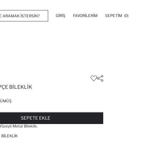
GIRIŞ
FAVORILERIM
SEPETIM
(0)
ÇE BILEKLIK
GÜMÜŞ
FAVORILERE EKLENDI
GELINCE HABER VER
SEPETE EKLENIYOR
SEPETE EKLENDI
SEPETE EKLE
Yüzeyli Metal Bileklik.
 BILEKLIK