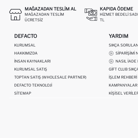
MAĞAZADAN TESLIM AL
KAPIDA ÖDEME
MAĞAZADAN TESLIM
HIZMET BEDELI SAD
ÜCRETSIZ
TL
DEFACTO
YARDIM
KURUMSAL
SIKÇA SORULA
HAKKIMIZDA
SIPARIŞIMI 
İNSAN KAYNAKLARI
NASIL İADE
KURUMSAL SATIŞ
GIFT CLUB SIK
TOPTAN SATIŞ (WHOLESALE PARTNER)
İŞLEM REHBERI
DEFACTO TEKNOLOJI
KAMPANYALAR
SITEMAP
KIŞISEL VERILE