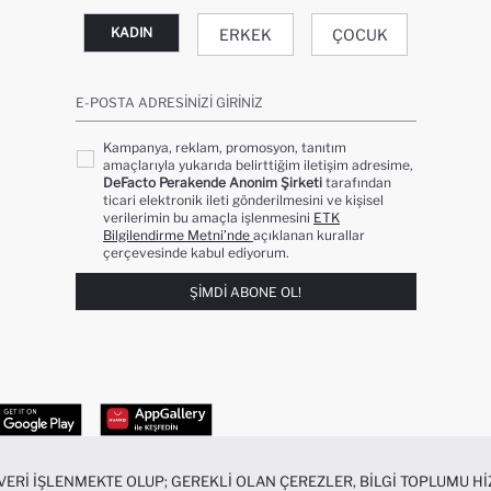
KADIN
ERKEK
ÇOCUK
E-POSTA ADRESINIZI GIRINIZ
Kampanya, reklam, promosyon, tanıtım
amaçlarıyla yukarıda belirttiğim iletişim adresime,
DeFacto Perakende Anonim Şirketi
tarafından
ticari elektronik ileti gönderilmesini ve kişisel
verilerimin bu amaçla işlenmesini
ETK
Bilgilendirme Metni’nde
açıklanan kurallar
çerçevesinde kabul ediyorum.
ŞIMDI ABONE OL!
 VERI IŞLENMEKTE OLUP; GEREKLI OLAN ÇEREZLER, BILGI TOPLUMU 