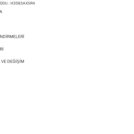
ODU :
H3583AXSR4
A
I
NDİRMELERİ
Rİ
 VE DEĞIŞIM