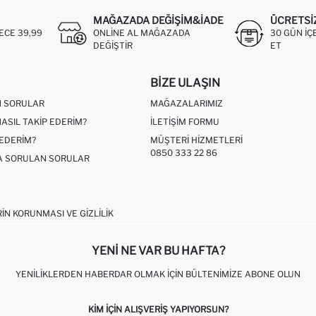
MAĞAZADA DEĞIŞIM&İADE
ÜCRETSI
ECE 39,99
ONLINE AL MAĞAZADA
30 GÜN IÇ
DEĞIŞTIR
ET
BIZE ULAŞIN
N SORULAR
MAĞAZALARIMIZ
NASIL TAKIP EDERIM?
İLETIŞIM FORMU
 EDERIM?
MÜŞTERI HIZMETLERI
0850 333 22 86
ÇA SORULAN SORULAR
RIN KORUNMASI VE GIZLILIK
YENI NE VAR BU HAFTA?
YENILIKLERDEN HABERDAR OLMAK İÇIN BÜLTENIMIZE ABONE OLUN
KIM IÇIN ALIŞVERIŞ YAPIYORSUN?