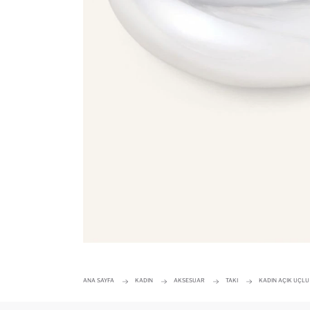
ANA SAYFA
KADIN
AKSESUAR
TAKI
KADIN AÇIK UÇLU