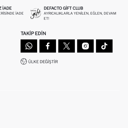
Z IADE
DEFACTO GIFT CLUB
ERISINDE IADE
AYRICALIKLARLA YENILEN, EĞLEN, DEVAM
ET!
TAKIP EDIN
ÜLKE DEĞIŞTIR