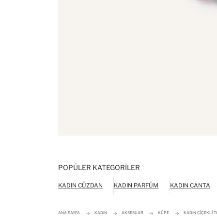
POPÜLER KATEGORILER
KADIN CÜZDAN
KADIN PARFÜM
KADIN ÇANTA
ANA SAYFA
KADIN
AKSESUAR
KÜPE
KADIN ÇIÇEKLI T