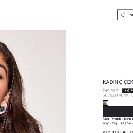
KADIN ÇIÇEK
174.
249.99 TL
SEÇILEN RENK:
K
Mor Renkli Çiçek 
Koyu Yeşil Taş Ve
KADIN ÇIÇEKLI T