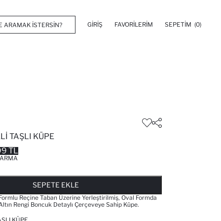
GIRIŞ
FAVORILERIM
SEPETIM
(0)
LI TAŞLI KÜPE
99 TL
ARMA
FAVORILERE EKLENDI
GELINCE HABER VER
SEPETE EKLENIYOR
SEPETE EKLENDI
SEPETE EKLE
Formlu Reçine Taban Üzerine Yerleştirilmiş, Oval Formda
 Altın Rengi Boncuk Detaylı Çerçeveye Sahip Küpe.
AŞLI KÜPE