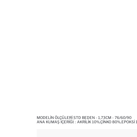
MODELIN ÖLÇÜLERI STD BEDEN - 1,73CM - 76/60/90
ANA KUMAŞ İÇERIĞI: : AKRILIK 10%,ÇINKO 80%,EPOKSI