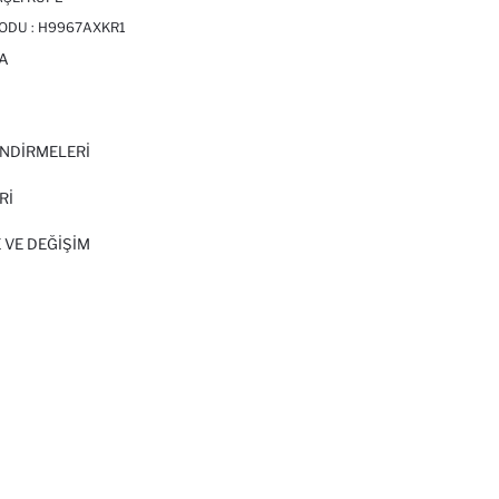
ODU :
H9967AXKR1
A
I
NDİRMELERİ
Rİ
 VE DEĞIŞIM