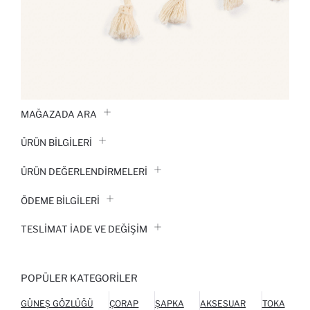
MAĞAZADA ARA
ÜRÜN BILGILERI
ÜRÜN DEĞERLENDİRMELERİ
ÖDEME BİLGİLERİ
TESLIMAT İADE VE DEĞIŞIM
POPÜLER KATEGORILER
GÜNEŞ GÖZLÜĞÜ
ÇORAP
ŞAPKA
AKSESUAR
TOKA
P