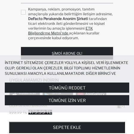
Kampanya, reklam, promosyon, tanıtım
amaçlarıyla yukarıda belirttiğim iletişim adresime,
DeFacto Perakende Anonim Şirketi
tarafından
ticari elektronik ileti gönderilmesini ve kişisel
verilerimin bu amaçla işlenmesini
ETK
Bilgilendirme Metni’nde
açıklanan kurallar
çerçevesinde kabul ediyorum.
ŞIMDI ABONE OL!
İNTERNET SITEMIZDE ÇEREZLER YOLUYLA KIŞISEL VERI IŞLENMEKTE
OLUP; GEREKLI OLAN ÇEREZLER, BILGI TOPLUMU HIZMETLERININ
SUNULMASI AMACIYLA KULLANILMAKTADIR. DIĞER BIRINCI VE
ÜÇÜNCÜ TARAF ÇEREZLER ISE SIZE DAHA IYI BIR ALIŞVERIŞ
UYGULAMAMIZI İNDIRIN
DENEYIMI SUNULABILMESI, SITEMIZIN DAHA IŞLEVSEL KILINMASI VE
TÜMÜNÜ REDDET
KIŞISELLEŞTIRMESI VE AÇIK RIZA VERMENIZ HALINDE, SIZLERE
YÖNELIK PAZARLAMA FAALIYETLERININ YAPILMASI AMAÇLARIYLA
TÜMÜNE İZIN VER
SINIRLI OLARAK KULLANILACAKTIR. ÇEREZLERE DAIR TERCIHLERINIZI
ÇEREZ TERCIHLERI
PANELI ARACILIĞIYLA HER ZAMAN YÖNETEBILIR,
ÇIÇEK DESENLI BANDANA
+1
ÇEREZLERLE ILGILI DAHA DETAYLI BILGIYE
ÇEREZ AYDINLATMA
479.99 TL
599.99 TL
POPÜLER KATEGORILER
METNI
’NDEN ULAŞABILIRSINIZ.
FAVORILERE EKLENDI
GELINCE HABER VER
SEPETE EKLENIYOR
SEPETE EKLENDI
KADIN MAYO
KADIN BEYAZ TIŞÖRT
SEPETE EKLE
BIKINI
ERKEK BEYAZ TIŞÖRT