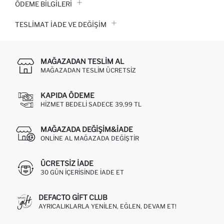
ÖDEME BİLGİLERİ
TESLIMAT İADE VE DEĞIŞIM
MAĞAZADAN TESLIM AL
MAĞAZADAN TESLIM ÜCRETSIZ
KAPIDA ÖDEME
HIZMET BEDELI SADECE 39,99 TL
MAĞAZADA DEĞIŞIM&İADE
ONLINE AL MAĞAZADA DEĞIŞTIR
ÜCRETSIZ IADE
30 GÜN IÇERISINDE IADE ET
DEFACTO GIFT CLUB
AYRICALIKLARLA YENILEN, EĞLEN, DEVAM ET!