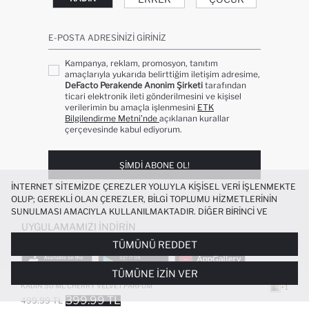
E-POSTA ADRESINIZI GIRINIZ
Kampanya, reklam, promosyon, tanıtım
amaçlarıyla yukarıda belirttiğim iletişim adresime,
DeFacto Perakende Anonim Şirketi
tarafından
ticari elektronik ileti gönderilmesini ve kişisel
verilerimin bu amaçla işlenmesini
ETK
Bilgilendirme Metni’nde
açıklanan kurallar
çerçevesinde kabul ediyorum.
ŞIMDI ABONE OL!
İNTERNET SITEMIZDE ÇEREZLER YOLUYLA KIŞISEL VERI IŞLENMEKTE
OLUP; GEREKLI OLAN ÇEREZLER, BILGI TOPLUMU HIZMETLERININ
SUNULMASI AMACIYLA KULLANILMAKTADIR. DIĞER BIRINCI VE
ÜÇÜNCÜ TARAF ÇEREZLER ISE SIZE DAHA IYI BIR ALIŞVERIŞ
UYGULAMAMIZI İNDIRIN
DENEYIMI SUNULABILMESI, SITEMIZIN DAHA IŞLEVSEL KILINMASI VE
TÜMÜNÜ REDDET
KIŞISELLEŞTIRMESI VE AÇIK RIZA VERMENIZ HALINDE, SIZLERE
YÖNELIK PAZARLAMA FAALIYETLERININ YAPILMASI AMAÇLARIYLA
TÜMÜNE İZIN VER
SINIRLI OLARAK KULLANILACAKTIR. ÇEREZLERE DAIR TERCIHLERINIZI
ÇEREZ TERCIHLERI
PANELI ARACILIĞIYLA HER ZAMAN YÖNETEBILIR,
KADIN 50 ML CHERRY VELVET PARFÜM
+1
ÇEREZLERLE ILGILI DAHA DETAYLI BILGIYE
ÇEREZ AYDINLATMA
399.99 TL
499.99 TL
POPÜLER KATEGORILER