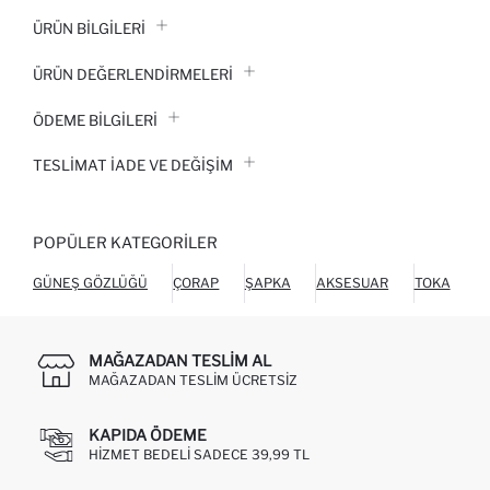
ÜRÜN BILGILERI
ÜRÜN DEĞERLENDİRMELERİ
ÖDEME BİLGİLERİ
TESLIMAT İADE VE DEĞIŞIM
POPÜLER KATEGORILER
GÜNEŞ GÖZLÜĞÜ
ÇORAP
ŞAPKA
AKSESUAR
TOKA
P
MAĞAZADAN TESLIM AL
MAĞAZADAN TESLIM ÜCRETSIZ
KAPIDA ÖDEME
HIZMET BEDELI SADECE 39,99 TL