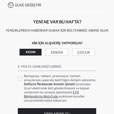
0850 333 22 86
KAMPANYALAR
ÜLKE DEĞIŞTIR
KIŞISEL VERILERIN KORUNMASI VE GIZLILIK
YENI NE VAR BU HAFTA?
YENILIKLERDEN HABERDAR OLMAK İÇIN BÜLTENIMIZE ABONE OLUN
KIM IÇIN ALIŞVERIŞ YAPIYORSUN?
ERKEK
ÇOCUK
KADIN
E-POSTA ADRESINIZI GIRINIZ
Kampanya, reklam, promosyon, tanıtım
amaçlarıyla yukarıda belirttiğim iletişim adresime,
DeFacto Perakende Anonim Şirketi
tarafından
ticari elektronik ileti gönderilmesini ve kişisel
verilerimin bu amaçla işlenmesini
ETK
Bilgilendirme Metni’nde
açıklanan kurallar
çerçevesinde kabul ediyorum.
ŞIMDI ABONE OL!