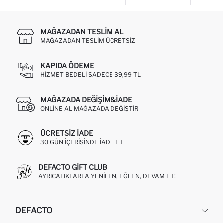
MAĞAZADAN TESLIM AL
MAĞAZADAN TESLIM ÜCRETSIZ
KAPIDA ÖDEME
HIZMET BEDELI SADECE 39,99 TL
MAĞAZADA DEĞIŞIM&İADE
ONLINE AL MAĞAZADA DEĞIŞTIR
ÜCRETSIZ IADE
30 GÜN IÇERISINDE IADE ET
DEFACTO GIFT CLUB
AYRICALIKLARLA YENILEN, EĞLEN, DEVAM ET!
DEFACTO