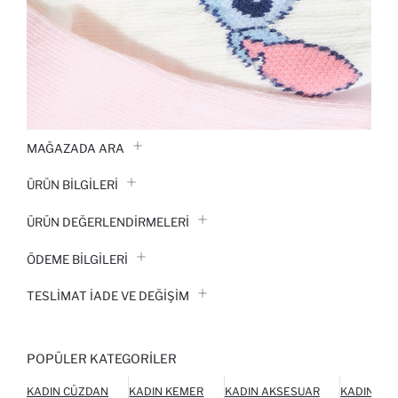
MAĞAZADA ARA
ÜRÜN BILGILERI
ÜRÜN DEĞERLENDİRMELERİ
ÖDEME BİLGİLERİ
TESLIMAT İADE VE DEĞIŞIM
POPÜLER KATEGORILER
KADIN CÜZDAN
KADIN KEMER
KADIN AKSESUAR
KADIN AY