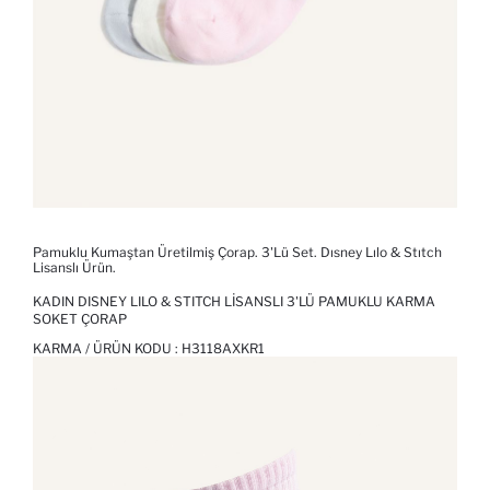
Pamuklu Kumaştan Üretilmiş Çorap. 3'Lü Set. Dısney Lılo & Stıtch
Lisanslı Ürün.
KADIN DISNEY LILO & STITCH LISANSLI 3'LÜ PAMUKLU KARMA
SOKET ÇORAP
KARMA / ÜRÜN KODU :
H3118AXKR1