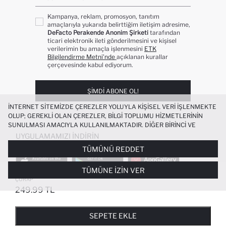
Kampanya, reklam, promosyon, tanıtım
amaçlarıyla yukarıda belirttiğim iletişim adresime,
DeFacto Perakende Anonim Şirketi
tarafından
ticari elektronik ileti gönderilmesini ve kişisel
verilerimin bu amaçla işlenmesini
ETK
Bilgilendirme Metni’nde
açıklanan kurallar
çerçevesinde kabul ediyorum.
ŞIMDI ABONE OL!
İNTERNET SITEMIZDE ÇEREZLER YOLUYLA KIŞISEL VERI IŞLENMEKTE
OLUP; GEREKLI OLAN ÇEREZLER, BILGI TOPLUMU HIZMETLERININ
SUNULMASI AMACIYLA KULLANILMAKTADIR. DIĞER BIRINCI VE
ÜÇÜNCÜ TARAF ÇEREZLER ISE SIZE DAHA IYI BIR ALIŞVERIŞ
UYGULAMAMIZI İNDIRIN
DENEYIMI SUNULABILMESI, SITEMIZIN DAHA IŞLEVSEL KILINMASI VE
TÜMÜNÜ REDDET
KIŞISELLEŞTIRMESI VE AÇIK RIZA VERMENIZ HALINDE, SIZLERE
YÖNELIK PAZARLAMA FAALIYETLERININ YAPILMASI AMAÇLARIYLA
TÜMÜNE İZIN VER
SINIRLI OLARAK KULLANILACAKTIR. ÇEREZLERE DAIR TERCIHLERINIZI
LILO & STITCH LISANSLI PAMUKLU 3'LÜ
ÇEREZ TERCIHLERI
PANELI ARACILIĞIYLA HER ZAMAN YÖNETEBILIR,
ÇORAP
ÇEREZLERLE ILGILI DAHA DETAYLI BILGIYE
ÇEREZ AYDINLATMA
249.99 TL
POPÜLER KATEGORILER
METNI
’NDEN ULAŞABILIRSINIZ.
FAVORILERE EKLENDI
GELINCE HABER VER
SEPETE EKLENIYOR
SEPETE EKLENDI
KADIN MAYO
KADIN BEYAZ TIŞÖRT
SEPETE EKLE
BIKINI
ERKEK BEYAZ TIŞÖRT