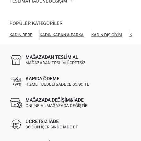
TESLIMAT İADE VE DEĞIŞIM
POPÜLER KATEGORILER
KADIN BERE
KADIN KABAN & PARKA
KADIN DIŞ GIYIM
KADI
MAĞAZADAN TESLIM AL
MAĞAZADAN TESLIM ÜCRETSIZ
KAPIDA ÖDEME
HIZMET BEDELI SADECE 39,99 TL
MAĞAZADA DEĞIŞIM&İADE
ONLINE AL MAĞAZADA DEĞIŞTIR
ÜCRETSIZ IADE
30 GÜN IÇERISINDE IADE ET