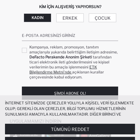
KIM IÇIN ALIŞVERIŞ YAPIYORSUN?
ERKEK
ÇOCUK
KADIN
E-POSTA ADRESINIZI GIRINIZ
Kampanya, reklam, promosyon, tanıtım
amaçlarıyla yukarıda belirttiğim iletişim adresime,
DeFacto Perakende Anonim Şirketi
tarafından
ticari elektronik ileti gönderilmesini ve kişisel
verilerimin bu amaçla işlenmesini
ETK
Bilgilendirme Metni’nde
açıklanan kurallar
çerçevesinde kabul ediyorum.
ŞIMDI ABONE OL!
İNTERNET SITEMIZDE ÇEREZLER YOLUYLA KIŞISEL VERI IŞLENMEKTE
OLUP; GEREKLI OLAN ÇEREZLER, BILGI TOPLUMU HIZMETLERININ
SUNULMASI AMACIYLA KULLANILMAKTADIR. DIĞER BIRINCI VE
ÜÇÜNCÜ TARAF ÇEREZLER ISE SIZE DAHA IYI BIR ALIŞVERIŞ
UYGULAMAMIZI İNDIRIN
DENEYIMI SUNULABILMESI, SITEMIZIN DAHA IŞLEVSEL KILINMASI VE
TÜMÜNÜ REDDET
KIŞISELLEŞTIRMESI VE AÇIK RIZA VERMENIZ HALINDE, SIZLERE
YÖNELIK PAZARLAMA FAALIYETLERININ YAPILMASI AMAÇLARIYLA