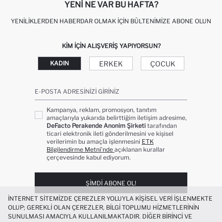
YENI NE VAR BU HAFTA?
YENILIKLERDEN HABERDAR OLMAK İÇIN BÜLTENIMIZE ABONE OLUN
KIM IÇIN ALIŞVERIŞ YAPIYORSUN?
ERKEK
ÇOCUK
KADIN
E-POSTA ADRESINIZI GIRINIZ
Kampanya, reklam, promosyon, tanıtım
amaçlarıyla yukarıda belirttiğim iletişim adresime,
DeFacto Perakende Anonim Şirketi
tarafından
ticari elektronik ileti gönderilmesini ve kişisel
verilerimin bu amaçla işlenmesini
ETK
Bilgilendirme Metni’nde
açıklanan kurallar
çerçevesinde kabul ediyorum.
ŞIMDI ABONE OL!
İNTERNET SITEMIZDE ÇEREZLER YOLUYLA KIŞISEL VERI IŞLENMEKTE
OLUP; GEREKLI OLAN ÇEREZLER, BILGI TOPLUMU HIZMETLERININ
SUNULMASI AMACIYLA KULLANILMAKTADIR. DIĞER BIRINCI VE