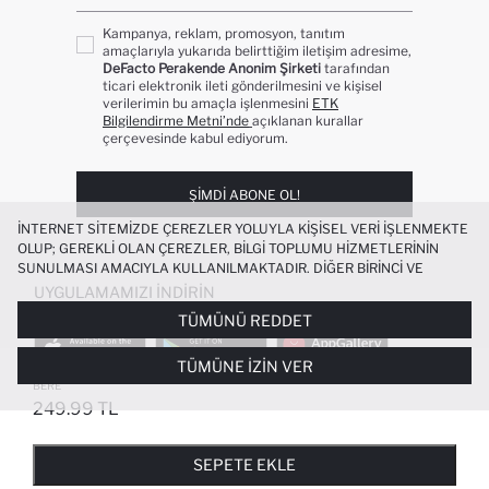
Kampanya, reklam, promosyon, tanıtım
amaçlarıyla yukarıda belirttiğim iletişim adresime,
DeFacto Perakende Anonim Şirketi
tarafından
ticari elektronik ileti gönderilmesini ve kişisel
verilerimin bu amaçla işlenmesini
ETK
Bilgilendirme Metni’nde
açıklanan kurallar
çerçevesinde kabul ediyorum.
ŞIMDI ABONE OL!
İNTERNET SITEMIZDE ÇEREZLER YOLUYLA KIŞISEL VERI IŞLENMEKTE
OLUP; GEREKLI OLAN ÇEREZLER, BILGI TOPLUMU HIZMETLERININ
SUNULMASI AMACIYLA KULLANILMAKTADIR. DIĞER BIRINCI VE
ÜÇÜNCÜ TARAF ÇEREZLER ISE SIZE DAHA IYI BIR ALIŞVERIŞ
UYGULAMAMIZI İNDIRIN
DENEYIMI SUNULABILMESI, SITEMIZIN DAHA IŞLEVSEL KILINMASI VE
TÜMÜNÜ REDDET
KIŞISELLEŞTIRMESI VE AÇIK RIZA VERMENIZ HALINDE, SIZLERE
YÖNELIK PAZARLAMA FAALIYETLERININ YAPILMASI AMAÇLARIYLA
TÜMÜNE İZIN VER
SINIRLI OLARAK KULLANILACAKTIR. ÇEREZLERE DAIR TERCIHLERINIZI
KADIN ŞEHIR TEMALI DOKUMA ETIKETLI
+2
ÇEREZ TERCIHLERI
PANELI ARACILIĞIYLA HER ZAMAN YÖNETEBILIR,
BERE
ÇEREZLERLE ILGILI DAHA DETAYLI BILGIYE
ÇEREZ AYDINLATMA
249.99 TL
POPÜLER KATEGORILER
METNI
’NDEN ULAŞABILIRSINIZ.
FAVORILERE EKLENDI
GELINCE HABER VER
SEPETE EKLENIYOR
SEPETE EKLENDI
KADIN MAYO
KADIN BEYAZ TIŞÖRT
SEPETE EKLE
BIKINI
ERKEK BEYAZ TIŞÖRT