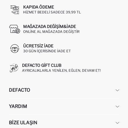
KAPIDA ÖDEME
HIZMET BEDELI SADECE 39,99 TL
MAĞAZADA DEĞIŞIM&İADE
ONLINE AL MAĞAZADA DEĞIŞTIR
ÜCRETSIZ IADE
30 GÜN IÇERISINDE IADE ET
DEFACTO GIFT CLUB
AYRICALIKLARLA YENILEN, EĞLEN, DEVAM ET!
DEFACTO
KURUMSAL
YARDIM
HAKKIMIZDA
İNSAN KAYNAKLARI
SIKÇA SORULAN SORULAR
BIZE ULAŞIN
KURUMSAL SATIŞ
SIPARIŞIMI NASIL TAKIP EDERIM?