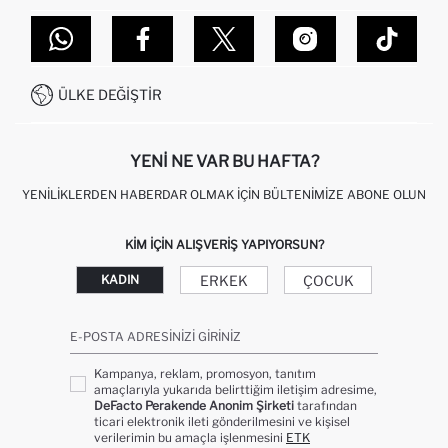
TOPTAN SATIŞ (WHOLESALE PARTNER)
NASIL İADE EDERIM?
MAĞAZALARIMIZ
DEFACTO TEKNOLOJI
GIFT CLUB SIKÇA SORULAN SORULAR
İLETIŞIM FORMU
SITEMAP
İŞLEM REHBERI
MÜŞTERI HIZMETLERI
0850 333 22 86
KAMPANYALAR
ÜLKE DEĞIŞTIR
KIŞISEL VERILERIN KORUNMASI VE GIZLILIK
YENI NE VAR BU HAFTA?
YENILIKLERDEN HABERDAR OLMAK İÇIN BÜLTENIMIZE ABONE OLUN
KIM IÇIN ALIŞVERIŞ YAPIYORSUN?
ERKEK
ÇOCUK
KADIN
E-POSTA ADRESINIZI GIRINIZ
Kampanya, reklam, promosyon, tanıtım
amaçlarıyla yukarıda belirttiğim iletişim adresime,
DeFacto Perakende Anonim Şirketi
tarafından
ticari elektronik ileti gönderilmesini ve kişisel
verilerimin bu amaçla işlenmesini
ETK