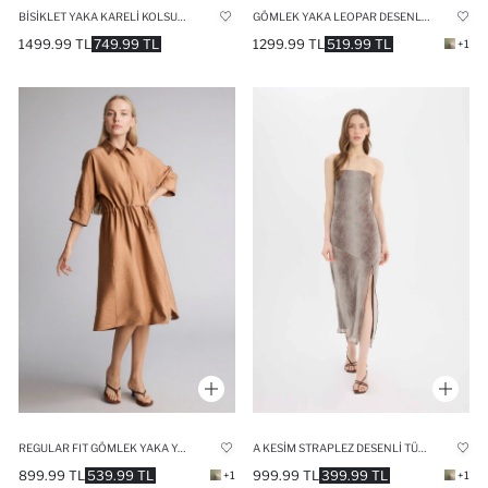
BISIKLET YAKA KARELI KOLSUZ MINI ELBISE
GÖMLEK YAKA LEOPAR DESENLI UZUN KOLLU KUŞAKLI MIDI ELBISE
1499.99 TL
749.99 TL
1299.99 TL
519.99 TL
+1
REGULAR FIT GÖMLEK YAKA YARIM KOL ELBISE
A KESIM STRAPLEZ DESENLI TÜL YIRTMAÇLI MAXI ABIYE ELBISE
899.99 TL
539.99 TL
999.99 TL
399.99 TL
+1
+1