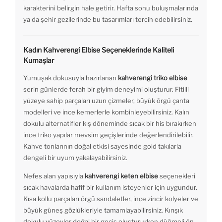
karakterini belirgin hale getirir. Hafta sonu buluşmalarında
ya da şehir gezilerinde bu tasarımları tercih edebilirsiniz.
Kadın Kahverengi Elbise Seçeneklerinde Kaliteli
Kumaşlar
Yumuşak dokusuyla hazırlanan
kahverengi triko elbise
serin günlerde ferah bir giyim deneyimi oluşturur. Fitilli
yüzeye sahip parçaları uzun çizmeler, büyük örgü çanta
modelleri ve ince kemerlerle kombinleyebilirsiniz. Kalın
dokulu alternatifler kış döneminde sıcak bir his bırakırken
ince triko yapılar mevsim geçişlerinde değerlendirilebilir.
Kahve tonlarının doğal etkisi sayesinde gold takılarla
dengeli bir uyum yakalayabilirsiniz.
Nefes alan yapısıyla
kahverengi keten elbise
seçenekleri
sıcak havalarda hafif bir kullanım isteyenler için uygundur.
Kısa kollu parçaları örgü sandaletler, ince zincir kolyeler ve
büyük güneş gözlükleriyle tamamlayabilirsiniz. Kırışık
dokulu yüzeyler doğal bir geçiş oluştururken düğmeli ön