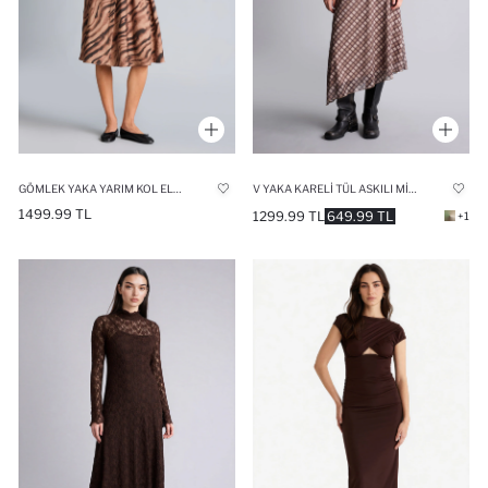
GÖMLEK YAKA YARIM KOL ELBISE
V YAKA KARELI TÜL ASKILI MIDI ELBISE
1499.99 TL
1299.99 TL
649.99 TL
+1