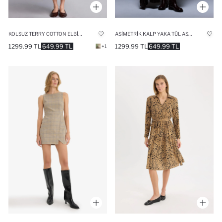
KOLSUZ TERRY COTTON ELBISE
ASIMETRIK KALP YAKA TÜL ASKILI MIDI ELBISE
1299.99 TL
649.99 TL
1299.99 TL
649.99 TL
+1