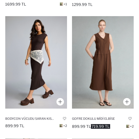
1699.99 TL
+1
1299.99 TL
BODYCON VÜCUDU SARAN KISA KOLLU MAXI ELBISE
GOFRE DOKULU MIDI ELBISE
899.99 TL
+2
899.99 TL
719.99 TL
+2