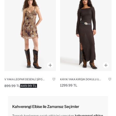
V YAKA LEOPAR DESENLI ŞIFON ASKILI MINI ELBISE
KAYIK YAKA KIRIŞIK DOKULU UZUN KOLLU MAXI ELBISE
1299.99 TL
899.99 TL
449.99 TL
Kahverengi Elbise ile Zamansız Seçimler
Toprak tonlarının sıcak etkisini yansıtan
kahverengi elbise