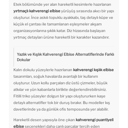
Etek bölümünde yer alan hareketli kesimlerle hazırlanan
yırtmaçlı kahverengi elbise
yürüyüş sırasında akıcı bir yapı
oluşturur. İnce askılı topuklu ayakkabı, taş detaylı küpe ve
küçük el çantası ile tamamlanan eşleşmeler akşam
organizasyonlarına şıklık katar. Diz hizasında başlayan
yırtmaç detayları ürüne hareketli bir karakter kazandırır.
Yazlık ve Kışlık Kahverengi Elbise Alternatiflerinde Farklı
Dokular
Kalın dokulu yüzeylerle hazırlanan
kahverengi kışlık elbise
tasarımları, soğuk havalarda avantajlı bir kullanım
oluşturur. Uzun kollu parçaları diz üstü çizmeler, büyük
atkılar ve yün kabanlarla birlikte değerlendirebilirsiniz.
Fitilli triko yüzeyler dolgun bir yapı oluştururken kaşe
detaylı alternatifler tok bir duruş bırakır. Bu modeller kış
davetlerinde ya da günlük ofis temposunda yer alabilir.
Hareketli desen yapısıyla öne çıkan
kahverengi puantiyeli
elbise
seçenekleri daha canlı parçalar tercih eden