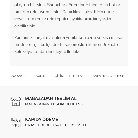
oluşturabilirsiniz. Sonbahar döneminde taba tonlu botlar
bu ürünlerle uyumlu olur. Daha klasik bir stil için nude
veya krem tonlarında topuklu ayakkabılardan yardım
alabilirsiniz.
Zamansız parçalarla stilinizi yenilerken uzun ve kısa elbise
modelleri için bütçe dostu seçenekleri hemen DeFacto
koleksiyonundan inceleyebilirsiniz.
ANA SAYFA
KADIN
GIYIM
ELBISE
KAHVERENGI ELBISE
MAĞAZADAN TESLIM AL
MAĞAZADAN TESLIM ÜCRETSIZ
KAPIDA ÖDEME
HIZMET BEDELI SADECE 39,99 TL