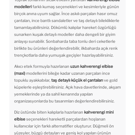
modelleri
farklı kumaş seçenekleri ve kesimleriyle günün
birçok anına uyum sağlar. İnce askılı parçaları hasır omuz
çantaları, ince bantlı sandaletler ve taş detaylı bilekliklerle
tamamlayabilirsiniz. Dökümlü kalıplar hareket özgürlüğü
sunarken kuşak detaylı modeller daha dengeli bir giyim
anlayışı sunabilir. Sonbaharda taba tonlu deri ceketlerle
birlikte bu ürünleri değerlendirebilir, ilkbaharda açık renk
trençkotlarla daha yumuşak geçişler hazırlayabilirsiniz.
Akıcı etek formuyla hazırlanan
uzun kahverengi elbise
(maxi)
modellerini bileğe kadar uzanan parçaları ince
topuklu ayakkabılar,
taş detaylı küçük el çantaları
ve gold
küpelerle eşleştirebilirsiniz. Açık hava davetlerinde, akşam
yemeklerinde ya da sahil kenarında yapılan
organizasyonlarda bu tasarımları değerlendirebilirsiniz.
Diz üstünde biten kalıplarla hazırlanan
kahverengi mini
elbise
seçenekleri hareketli parçalardan hoşlanan
kullanıcılar için farklı alternatifler oluşturur. Düğmeli ön
yüzeyler, büzgü detayları ve geniş kol yapıları ürünün