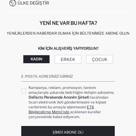
0850 333 22 86
KAMPANYALAR
ÜLKE DEĞIŞTIR
KIŞISEL VERILERIN KORUNMASI VE GIZLILIK
YENI NE VAR BU HAFTA?
YENILIKLERDEN HABERDAR OLMAK İÇIN BÜLTENIMIZE ABONE OLUN
KIM IÇIN ALIŞVERIŞ YAPIYORSUN?
ERKEK
ÇOCUK
KADIN
E-POSTA ADRESINIZI GIRINIZ
Kampanya, reklam, promosyon, tanıtım
amaçlarıyla yukarıda belirttiğim iletişim adresime,
DeFacto Perakende Anonim Şirketi
tarafından
ticari elektronik ileti gönderilmesini ve kişisel
verilerimin bu amaçla işlenmesini
ETK
Bilgilendirme Metni’nde
açıklanan kurallar
çerçevesinde kabul ediyorum.
ŞIMDI ABONE OL!