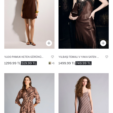
%100 PAMUK KETEN GÖRÜNÜMLÜ MINI ELBISE
YILBAŞI TEMALI V YAKA SATEN KOLSUZ MIDI ELBISE
1299.99 TL
519.99 TL
1499.99 TL
749.99 TL
+1