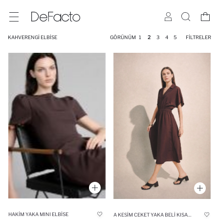
KAHVERENGI ELBISE
GÖRÜNÜM
1
2
3
4
5
FILTRELER
HAKIM YAKA MINI ELBISE
A KESIM CEKET YAKA BELI KISA KOLLU MIDI ELBISE