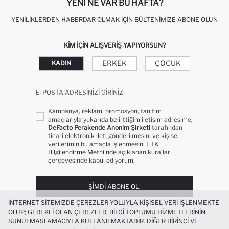
YENI NE VAR BU HAFTA?
YENILIKLERDEN HABERDAR OLMAK İÇIN BÜLTENIMIZE ABONE OLUN
KIM IÇIN ALIŞVERIŞ YAPIYORSUN?
ERKEK
ÇOCUK
KADIN
E-POSTA ADRESINIZI GIRINIZ
Kampanya, reklam, promosyon, tanıtım
amaçlarıyla yukarıda belirttiğim iletişim adresime,
DeFacto Perakende Anonim Şirketi
tarafından
ticari elektronik ileti gönderilmesini ve kişisel
verilerimin bu amaçla işlenmesini
ETK
Bilgilendirme Metni’nde
açıklanan kurallar
çerçevesinde kabul ediyorum.
ŞIMDI ABONE OL!
İNTERNET SITEMIZDE ÇEREZLER YOLUYLA KIŞISEL VERI IŞLENMEKTE
OLUP; GEREKLI OLAN ÇEREZLER, BILGI TOPLUMU HIZMETLERININ
SUNULMASI AMACIYLA KULLANILMAKTADIR. DIĞER BIRINCI VE