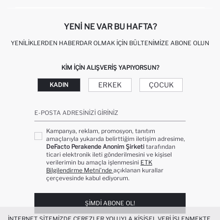
KIŞISEL VERILERIN KORUNMASI VE GIZLILIK
YENI NE VAR BU HAFTA?
YENILIKLERDEN HABERDAR OLMAK İÇIN BÜLTENIMIZE ABONE OLUN
KIM IÇIN ALIŞVERIŞ YAPIYORSUN?
ERKEK
ÇOCUK
KADIN
E-POSTA ADRESINIZI GIRINIZ
Kampanya, reklam, promosyon, tanıtım
amaçlarıyla yukarıda belirttiğim iletişim adresime,
DeFacto Perakende Anonim Şirketi
tarafından
ticari elektronik ileti gönderilmesini ve kişisel
verilerimin bu amaçla işlenmesini
ETK
Bilgilendirme Metni’nde
açıklanan kurallar
çerçevesinde kabul ediyorum.
ŞIMDI ABONE OL!
İNTERNET SITEMIZDE ÇEREZLER YOLUYLA KIŞISEL VERI IŞLENMEKTE