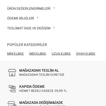
ÜRÜN DEĞERLENDİRMELERİ
ÖDEME BİLGİLERİ
TESLIMAT İADE VE DEĞIŞIM
POPÜLER KATEGORILER
MINI ELBISE
MIDI ELBISE
UZUN ELBISE
SIYAH ELBISE
BEY
MAĞAZADAN TESLIM AL
MAĞAZADAN TESLIM ÜCRETSIZ
KAPIDA ÖDEME
HIZMET BEDELI SADECE 39,99 TL
MAĞAZADA DEĞIŞIM&İADE