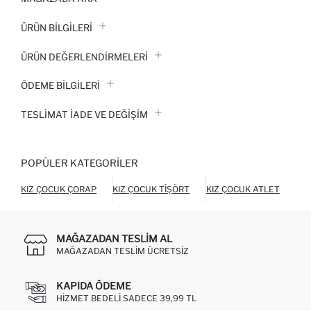
ÜRÜN BILGILERI
ÜRÜN DEĞERLENDİRMELERİ
ÖDEME BİLGİLERİ
TESLIMAT İADE VE DEĞIŞIM
POPÜLER KATEGORILER
KIZ ÇOCUK ÇORAP
KIZ ÇOCUK TIŞÖRT
KIZ ÇOCUK ATLET
KIZ
MAĞAZADAN TESLIM AL
MAĞAZADAN TESLIM ÜCRETSIZ
KAPIDA ÖDEME
HIZMET BEDELI SADECE 39,99 TL