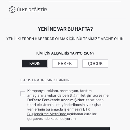
İŞLEM REHBERI
MÜŞTERI HIZMETLERI
0850 333 22 86
KAMPANYALAR
ÜLKE DEĞIŞTIR
KIŞISEL VERILERIN KORUNMASI VE GIZLILIK
YENI NE VAR BU HAFTA?
YENILIKLERDEN HABERDAR OLMAK İÇIN BÜLTENIMIZE ABONE OLUN
KIM IÇIN ALIŞVERIŞ YAPIYORSUN?
ERKEK
ÇOCUK
KADIN
E-POSTA ADRESINIZI GIRINIZ
Kampanya, reklam, promosyon, tanıtım
amaçlarıyla yukarıda belirttiğim iletişim adresime,
DeFacto Perakende Anonim Şirketi
tarafından
ticari elektronik ileti gönderilmesini ve kişisel
verilerimin bu amaçla işlenmesini
ETK
Bilgilendirme Metni’nde
açıklanan kurallar
çerçevesinde kabul ediyorum.