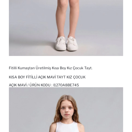
Fitilli Kumaştan Üretilmiş Kısa Boy Kız Çocuk Tayt.
KISA BOY FITILLI AÇIK MAVI TAYT KIZ ÇOCUK
AÇIK MAVI / ÜRÜN KODU :
I1270A8BE745